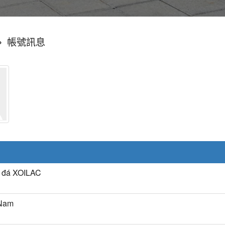
»
帳號訊息
 đá XOILAC
 Nam