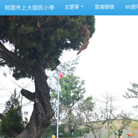
主選單
雲端硬碟
60週
桃園市上大國民小學