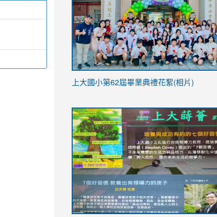
link
上大國小第62屆畢
業典禮花絮(相片)
to
link
link
https://drive.google.com/file/d/1I-
to
to
YfDQppRvyMk686kIw6SBbssEIZ6WnT/vi
https://drive.google.com/file/d/1I-
https://sites.google.com/stes.tyc.ed
usp=sharing
YfDQppRvyMk686kIw6SBbssEIZ6WnT/vi
usp=sharing