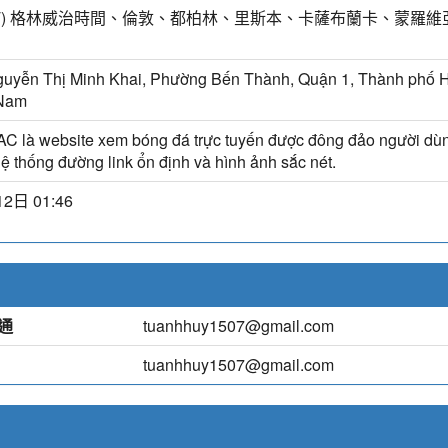
MT) 格林威治時間、倫敦、都柏林、里斯本、卡薩布蘭卡、蒙羅維
guyễn Thị Minh Khai, Phường Bến Thành, Quận 1, Thành phố H
 Nam
C là website xem bóng đá trực tuyến được đông đảo người dù
ệ thống đường link ổn định và hình ảnh sắc nét.
2日 01:46
時通
tuanhhuy1507@gmail.com
tuanhhuy1507@gmail.com