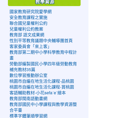
教學資源
國家教育研究院愛學網
安全教育課程之實施
聯合國兒童權利公約
兒童權利公約教案
教育部 語文成果網
性別平等教育議題中央輔導團首頁
客家委員會「來上客」
教育部第二期中小學科學教育中程計
畫
勞動部編製國民小學四年級勞動教育
補充教材35篇
數位學習推動辦公室
桃園市自編在地生活化課程-品桃園
桃園市自編在地生活化課程-賞桃園
客語輔助教材-小花sefaˊeˋ繪本
教育部閩南語動畫網
教育部國民中小學課程與教學資源整
合平臺
標準字體筆順學習網