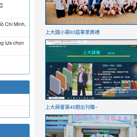
亞
ồ Chí Minh,
link
上大國小第63屆畢業典禮
to
ng lựa chọn
link
https://sites.google.com/stes.t
to
https://sites.google.com/stes.tyc.ed
ink
link
上大蒔薈第45期出刊囉~
to
to
https://sites.google.com/stes.tyc.ed
https://sites.google.com/stes.t