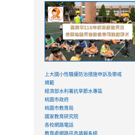
link
link
link
link
to
to
to
to
https://sites.google.com/stes.tyc.ed
https://drive.google.com/file/d/1AXdr
https://youtu.be/jJOMVWY3-
https://drive.google.com/file/d/1AXdr
usp=sharing
8M
usp=sharing
link
link
to
to
link
上大國小性騷擾防治措施
申訴及懲戒
https://www.youtube.com/watch?
https://www.youtube.com/watch?
to
規範
v=hC_gdZndU9s
v=hC_gdZndU9s
https://www.youtube.com/watch?
經濟部水利署抗旱節水專區
v=mfpNykQ0g4M
桃園市政府
桃園市教育局
國家教育研究院
各校網路電話
教育處網路訊息填報系統