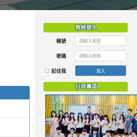
:::
教師登入
帳號
密碼
記住我
登入
行政專區