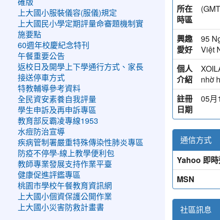
確版
所在
(G
上大國小服裝儀容(服儀)規定
時區
上大國民小學定期評量命審題機制實
施要點
興趣
95 N
60週年校慶紀念特刊
愛好
Việt
午餐重要公告
返校日及開學上下學通行方式、家長
個人
XOILA
接送停車方式
介紹
nhờ h
特教輔導參考資料
註冊
05月1
全民資安素養自我評量
日期
學生申訴及再申訴專區
教育部反霸凌專線1953
水痘防治宣導
通信方式
疾病管制署嚴重特殊傳染性肺炎專區
防疫不停學-線上教學便利包
Yahoo 即
教師專業發展支持作業平臺
健康促進評鑑專區
MSN
桃園市學校午餐教育資訊網
上大國小個資保護公開作業
上大國小災害防救計畫書
社區訊息