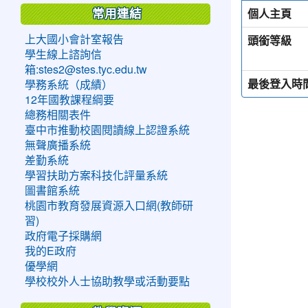
個人主頁
常用連結
頭銜等級
上大國小會計室報告
學生線上諮詢信
箱:stes2@stes.tyc.edu.tw
最後登入時
學務系統（成績）
12年國教課程綱要
總務相關表件
臺中市推動校園閱讀線上認證系統
無聲廣播系統
差勤系統
學習扶助方案科技化評量系統
圖書館系統
桃園市教育發展資源入口網(教師研
習)
政府電子採購網
我的E政府
優學網
學校校外人士協助教學或活動要點