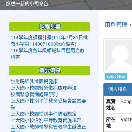
美麗的操場是我們活力的來源
美麗的操場是我們活力的來源
煥然一新的小司令台
煥然一新的小司令台
富含桃園埤塘田園風光意象的中廊
富含桃園埤塘田園風光意象的中廊
嶄新的中庭廣場
嶄新的中庭廣場
水生池生生不息
水生池生生不息
:::
:::
用戶管理
課程計畫
114學年度課程計畫(114年7月31日桃
教小字第1140071603號函備查)
115學年度各年級領域科目選用之教
科書
重要消息
xoilac09co
生生喝鮮乳桃園鈣健康
上大國小校園緊急傷病處理辦法
個人訊息
校園緊急傷病處理原則
真實
Bóng
上大國小性別平等教育委員會設置要
姓名
點
上大國小校園性別事件防治規定
所在
Việt
上大國小校性別平等教育實施規定
地
上大國小教師輔導與管教學生辦法正