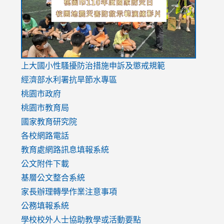
usp=sharing
v=hC_g
v=hC_g
link
上大國小性騷擾防治措施
申訴及懲戒規範
to
經濟部水利署抗旱節水專區
https://www.youtube.com/watch?
桃園市政府
v=mfpNykQ0g4M
桃園市教育局
國家教育研究院
各校網路電話
教育處網路訊息填報系統
公文附件下載
基層公文整合系統
家長辦理轉學作業注意事項
公務填報系統
學校校外人士協助教學或活動要點