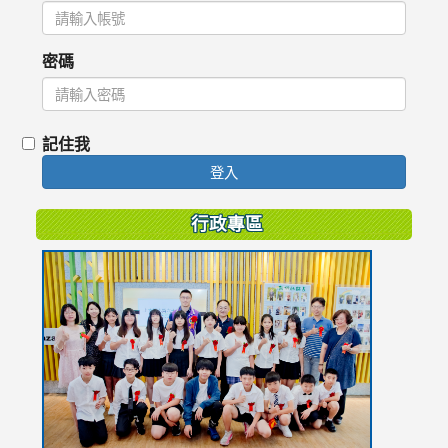
密碼
記住我
登入
行政專區
link
to
https://