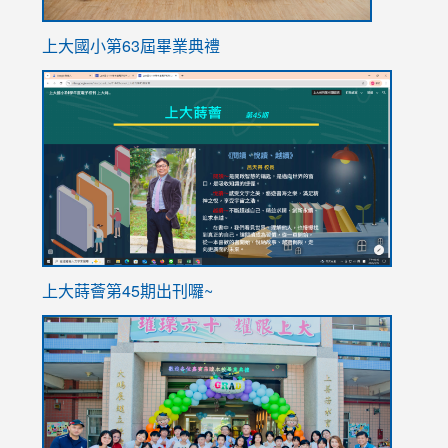
上大國小第63屆畢業典禮
link
link
to
to
https://sites.google.com/stes.tyc.edu.tw/113school
https
ink
上大蒔薈第45期出刊囉~
to
link
https://sites.google.com/stes.tyc.edu.tw/113school
to
https://
YfDQpp
usp=sha