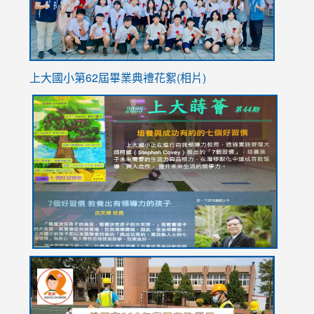
上大國小第62屆畢
業典禮花絮(相片)
link
link
link
link
link
to
to
to
to
to
https://drive.google.com/file/d/1I-
https://sites.google.com/stes.tyc.edu.tw/113school
https:
https:
https:
YfDQppRvyMk686kIw6SBbssEIZ6WnT/view?
usp=sh
8M
usp=sharing
link
link
link
to
to
to
https://drive.google.com/file/d/1AXdrxzgdGrHK7k94y0
https:/
https:/