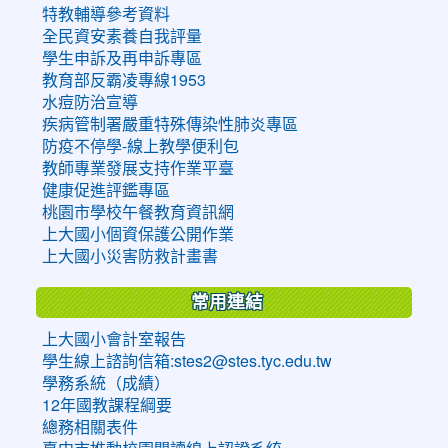
特教輔導參考資料
全民資安素養自我評量
學生申訴及再申訴專區
教育部反霸凌專線1953
水痘防治宣導
疾病管制署嚴重特殊傳染性肺炎專區
防疫不停學-線上教學便利包
教師專業發展支持作業平臺
健康促進評鑑專區
桃園市學校午餐教育資訊網
上大國小個資保護公開作業
上大國小災害防救計畫書
常用連結
上大國小會計室報告
學生線上諮詢信箱:stes2@stes.tyc.edu.tw
學務系統（成績）
12年國教課程綱要
總務相關表件