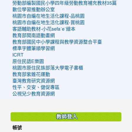
勞動部編製國民小學四年級勞動教育補充教材35篇
數位學習推動辦公室
桃園市自編在地生活化課程-品桃園
桃園市自編在地生活化課程-賞桃園
客語輔助教材-小花sefaˊeˋ繪本
教育部閩南語動畫網
教育部國民中小學課程與教學資源整合平臺
標準字體筆順學習網
ICRT
原住民語E樂園
桃園市原住民族部落大學電子書櫃
教育部紫錐花運動
臺灣教育研究資源網
性平、交安、健促專區
公視兒少教育資源網
:::
教師登入
帳號