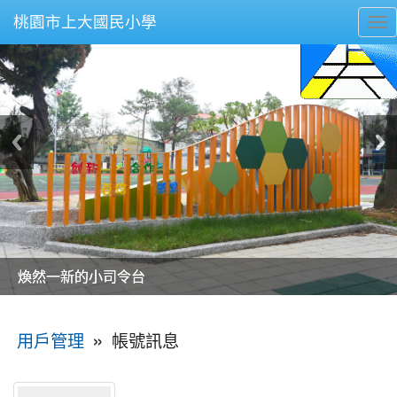
桃園市上大國民小學
To
nav
美麗的操場是我們活力的來源
美麗的操場是我們活力的來源
煥然一新的小司令台
煥然一新的小司令台
富含桃園埤塘田園風光意象的中廊
富含桃園埤塘田園風光意象的中廊
嶄新的中庭廣場
嶄新的中庭廣場
水生池生生不息
水生池生生不息
:::
»
帳號訊息
用戶管理