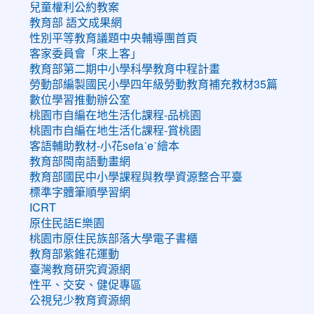
兒童權利公約教案
教育部 語文成果網
性別平等教育議題中央輔導團首頁
客家委員會「來上客」
教育部第二期中小學科學教育中程計畫
勞動部編製國民小學四年級勞動教育補充教材35篇
數位學習推動辦公室
桃園市自編在地生活化課程-品桃園
桃園市自編在地生活化課程-賞桃園
客語輔助教材-小花sefaˊeˋ繪本
教育部閩南語動畫網
教育部國民中小學課程與教學資源整合平臺
標準字體筆順學習網
ICRT
原住民語E樂園
桃園市原住民族部落大學電子書櫃
教育部紫錐花運動
臺灣教育研究資源網
性平、交安、健促專區
公視兒少教育資源網