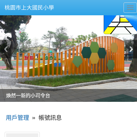
桃園市上大國民小學
To
nav
美麗的操場是我們活力的來源
美麗的操場是我們活力的來源
煥然一新的小司令台
煥然一新的小司令台
富含桃園埤塘田園風光意象的中廊
富含桃園埤塘田園風光意象的中廊
嶄新的中庭廣場
嶄新的中庭廣場
水生池生生不息
水生池生生不息
:::
»
帳號訊息
用戶管理