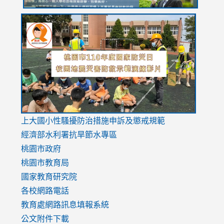
link
link
link
to
to
to
https://drive.google.com/file/d/1AXdrxzgdGrHK7k94y0
https:/
https:/
usp=sharing
v=hC_g
v=hC_g
link
上大國小性騷擾防治措施
申訴及懲戒規範
to
經濟部水利署抗旱節水專區
https://www.youtube.com/watch?
桃園市政府
v=mfpNykQ0g4M
桃園市教育局
國家教育研究院
各校網路電話
教育處網路訊息填報系統
公文附件下載