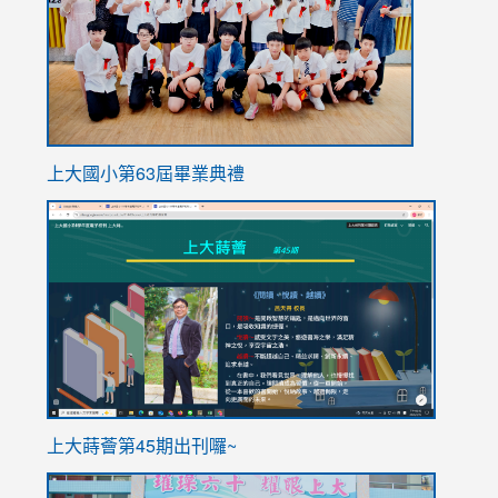
上大國小第63屆畢業典禮
link
link
to
to
https://sites.google.com/stes.tyc.edu.tw/113school
https
ink
上大蒔薈第45期出刊囉~
to
link
https://sites.google.com/stes.tyc.edu.tw/113school