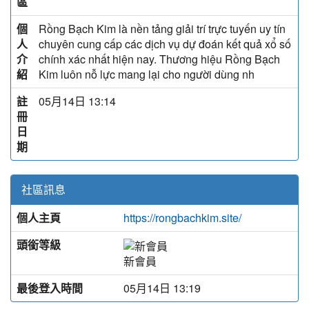
區
個
Rồng Bạch Kim là nền tảng giải trí trực tuyến uy tín
人
chuyên cung cấp các dịch vụ dự đoán kết quả xổ số
介
chính xác nhất hiện nay. Thương hiệu Rồng Bạch
紹
Kim luôn nỗ lực mang lại cho người dùng nh
註
05月14日 13:14
冊
日
期
社區訊息
個人主頁
https://rongbachkim.site/
頭銜等級
新會員
最後登入時間
05月14日 13:19