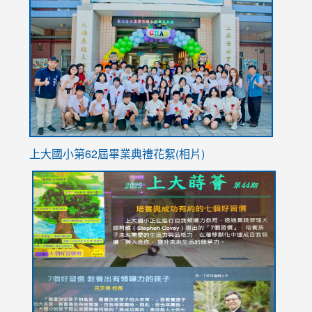
to
https://
YfDQpp
usp=sha
上大國小第62屆畢
業典禮花絮(相片)
link
link
link
link
link
to
to
to
to
to
https://drive.google.com/file/d/1I-
https://sites.google.com/stes.tyc.edu.tw/113school
https:
https:
https:
YfDQppRvyMk686kIw6SBbssEIZ6WnT/view?
usp=sh
8M
usp=sharing