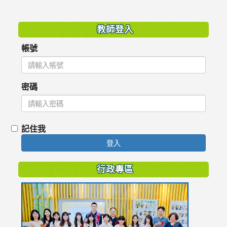
:::
教師登入
帳號
密碼
記住我
登入
行政專區
link
to
https://