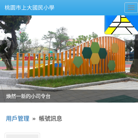
桃園市上大國民小學
To
nav
美麗的操場是我們活力的來源
美麗的操場是我們活力的來源
煥然一新的小司令台
煥然一新的小司令台
富含桃園埤塘田園風光意象的中廊
富含桃園埤塘田園風光意象的中廊
嶄新的中庭廣場
嶄新的中庭廣場
水生池生生不息
水生池生生不息
:::
»
帳號訊息
用戶管理