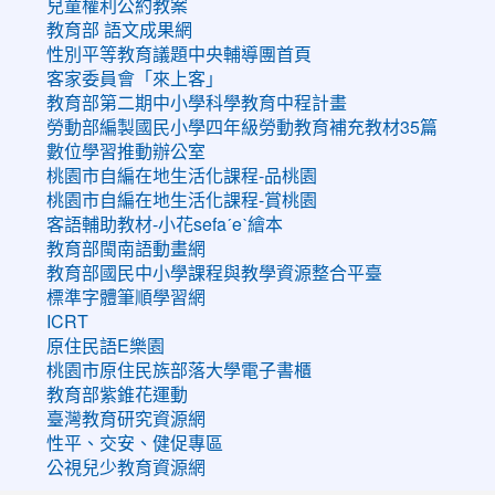
兒童權利公約教案
教育部 語文成果網
性別平等教育議題中央輔導團首頁
客家委員會「來上客」
教育部第二期中小學科學教育中程計畫
勞動部編製國民小學四年級勞動教育補充教材35篇
數位學習推動辦公室
桃園市自編在地生活化課程-品桃園
桃園市自編在地生活化課程-賞桃園
客語輔助教材-小花sefaˊeˋ繪本
教育部閩南語動畫網
教育部國民中小學課程與教學資源整合平臺
標準字體筆順學習網
ICRT
原住民語E樂園
桃園市原住民族部落大學電子書櫃
教育部紫錐花運動
臺灣教育研究資源網
性平、交安、健促專區
公視兒少教育資源網