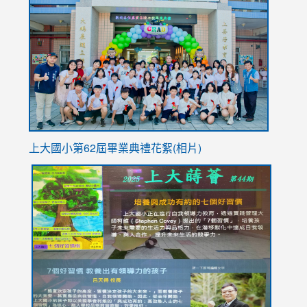
to
https://
YfDQpp
usp=sha
上大國小第62屆畢
業典禮花絮(相片)
link
link
link
link
link
to
to
to
to
to
https://drive.google.com/file/d/1I-
https://sites.google.com/stes.tyc.edu.tw/113school
https:
https:
https:
YfDQppRvyMk686kIw6SBbssEIZ6WnT/view?
usp=sh
8M
usp=sharing