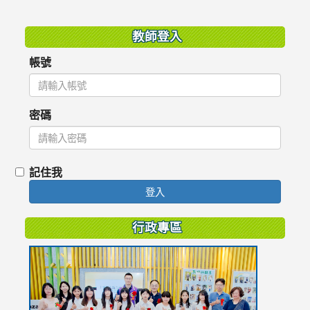
:::
教師登入
帳號
密碼
記住我
登入
行政專區
link
to
https://