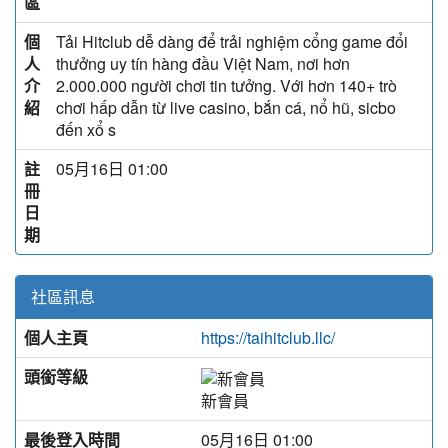
區
個
Tải Hitclub dễ dàng để trải nghiệm cổng game đổi
人
thưởng uy tín hàng đầu Việt Nam, nơi hơn
介
2.000.000 người chơi tin tưởng. Với hơn 140+ trò
紹
chơi hấp dẫn từ live casino, bắn cá, nổ hũ, sicbo
đến xổ s
註
05月16日 01:00
冊
日
期
社區訊息
個人主頁
https://taihitclub.llc/
頭銜等級
新會員
最後登入時間
05月16日 01:00