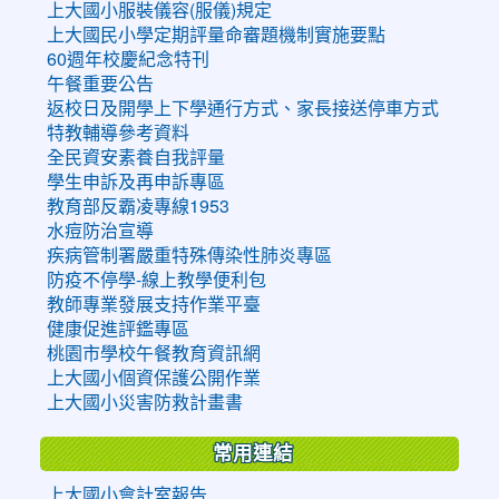
上大國小服裝儀容(服儀)規定
上大國民小學定期評量命審題機制實施要點
60週年校慶紀念特刊
午餐重要公告
返校日及開學上下學通行方式、家長接送停車方式
特教輔導參考資料
全民資安素養自我評量
學生申訴及再申訴專區
教育部反霸凌專線1953
水痘防治宣導
疾病管制署嚴重特殊傳染性肺炎專區
防疫不停學-線上教學便利包
教師專業發展支持作業平臺
健康促進評鑑專區
桃園市學校午餐教育資訊網
上大國小個資保護公開作業
上大國小災害防救計畫書
常用連結
上大國小會計室報告