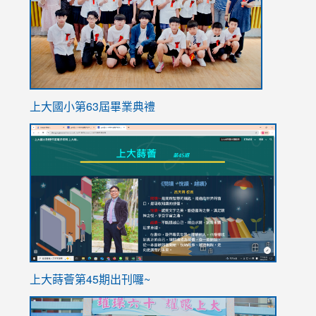
上大國小第63屆畢業典禮
link
link
to
to
https://sites.google.com/stes.tyc.edu.tw/113school
https
ink
上大蒔薈第45期出刊囉~
to
link
https://sites.google.com/stes.tyc.edu.tw/113school