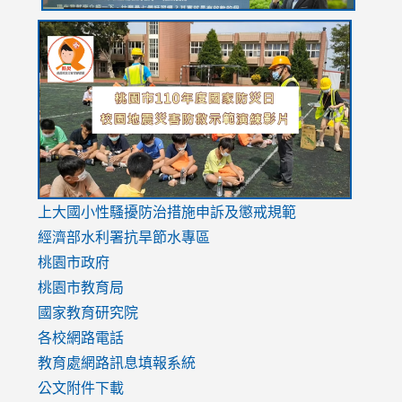
link
link
link
to
to
to
https://drive.google.com/file/d/1AXdrxzgdGrHK7k94y0
https:/
https:/
usp=sharing
v=hC_g
v=hC_g
link
上大國小性騷擾防治措施
申訴及懲戒規範
to
經濟部水利署抗旱節水專區
https://www.youtube.com/watch?
桃園市政府
v=mfpNykQ0g4M
桃園市教育局
國家教育研究院
各校網路電話
教育處網路訊息填報系統
公文附件下載