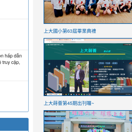
link
上大國小第63屆畢業典禮
to
link
https://sites.google.com/stes.t
to
họn hấp dẫn
https://sites.google.com/stes.tyc.ed
 truy cập,
ink
link
上大蒔薈第45期出刊囉~
to
to
https://sites.google.com/stes.tyc.ed
https://sites.google.com/stes.t