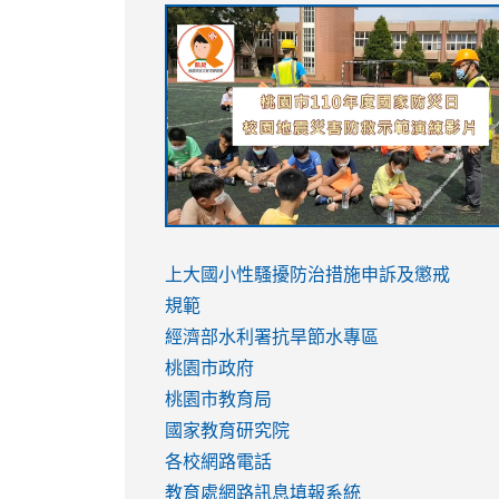
link
link
link
link
to
to
to
to
https://sites.google.com/stes.tyc.ed
https://drive.google.com/file/d/1AXdr
https://youtu.be/jJOMVWY3-
https://drive.google.com/file/d/1AXdr
usp=sharing
8M
usp=sharing
link
link
to
to
link
上大國小性騷擾防治措施
申訴及懲戒
https://www.youtube.com/watch?
https://www.youtube.com/watch?
to
規範
v=hC_gdZndU9s
v=hC_gdZndU9s
https://www.youtube.com/watch?
經濟部水利署抗旱節水專區
v=mfpNykQ0g4M
桃園市政府
桃園市教育局
國家教育研究院
各校網路電話
教育處網路訊息填報系統