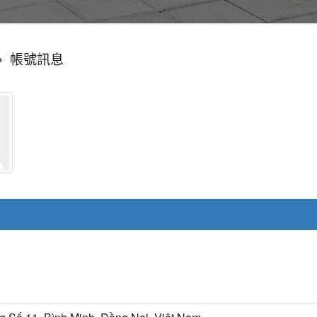
»
帳號訊息