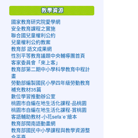
教學資源
國家教育研究院愛學網
安全教育課程之實施
聯合國兒童權利公約
兒童權利公約教案
教育部 語文成果網
性別平等教育議題中央輔導團首頁
客家委員會「來上客」
教育部第二期中小學科學教育中程計
畫
勞動部編製國民小學四年級勞動教育
補充教材35篇
數位學習推動辦公室
桃園市自編在地生活化課程-品桃園
桃園市自編在地生活化課程-賞桃園
客語輔助教材-小花sefaˊeˋ繪本
教育部閩南語動畫網
教育部國民中小學課程與教學資源整
合平臺