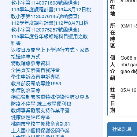
所
8 Đường
教小字第1140071603號函備查)
在
113學年度課程計畫(113年8月12日桃
地
教小字第1130076145號函備查)
112學年度課程計畫(112年8月7日桃
所
(GMT
教小字第1120075257號函備查)
在
115學年度各年級領域科目選用之教
時
科書
區
返校日及開學上下學通行方式、家長
接送停車方式
個
Go88 ma
特教輔導參考資料
人
như gam
全民資安素養自我評量
介
giao di
學生申訴及再申訴專區
紹
教育部反霸凌專線1953
註
05月16
水痘防治宣導
冊
疾病管制署嚴重特殊傳染性肺炎專區
日
防疫不停學-線上教學便利包
期
教師專業發展支持作業平臺
健康促進評鑑專區
桃園市學校午餐教育資訊網
社區訊息
上大國小個資保護公開作業