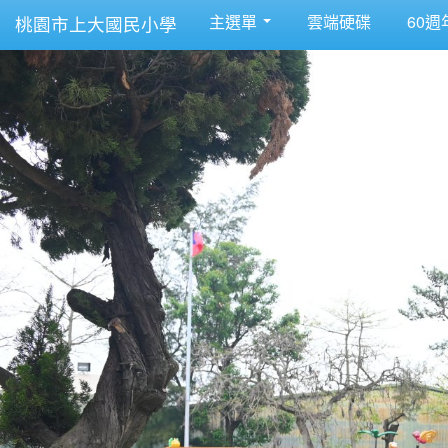
主選單
雲端硬碟
60週
桃園市上大國民小學