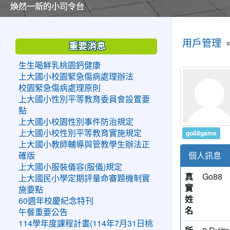
美麗的操場是我們活力的來源
美麗的操場是我們活力的來源
煥然一新的小司令台
煥然一新的小司令台
富含桃園埤塘田園風光意象的中廊
富含桃園埤塘田園風光意象的中廊
嶄新的中庭廣場
嶄新的中庭廣場
水生池生生不息
水生池生生不息
:::
:::
用戶管理
重要消息
生生喝鮮乳桃園鈣健康
上大國小校園緊急傷病處理辦法
校園緊急傷病處理原則
上大國小性別平等教育委員會設置要
點
上大國小校園性別事件防治規定
go88game
上大國小校性別平等教育實施規定
上大國小教師輔導與管教學生辦法正
個人訊息
確版
上大國小服裝儀容(服儀)規定
真
Go88
上大國民小學定期評量命審題機制實
實
施要點
姓
60週年校慶紀念特刊
名
午餐重要公告
114學年度課程計畫(114年7月31日桃