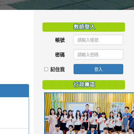
:::
教師登入
帳號
密碼
記住我
登入
行政專區