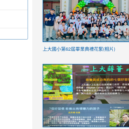
link
上大國小第62屆畢
業典禮花絮(相片)
to
link
link
https://drive.google.com/file/d/1I-
to
to
YfDQppRvyMk686kIw6SBbssEIZ6WnT/vi
https://drive.google.com/file/d/1I-
https://sites.google.com/stes.tyc.ed
usp=sharing
YfDQppRvyMk686kIw6SBbssEIZ6WnT/vi
usp=sharing