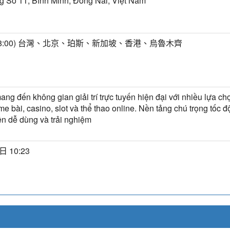
 Số 11, Bình Minh, Đồng Nai, Việt Nam
+8:00) 台灣、北京、珀斯、新加坡、香港、烏魯木齊
ng đến không gian giải trí trực tuyến hiện đại với nhiều lựa c
e bài, casino, slot và thể thao online. Nền tảng chú trọng tốc độ
ện dễ dùng và trải nghiệm
日 10:23