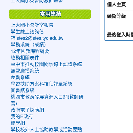
上大國小災害防救計畫書
個人主頁
常用連結
頭銜等級
上大國小會計室報告
學生線上諮詢信
最後登入時
箱:stes2@stes.tyc.edu.tw
學務系統（成績）
12年國教課程綱要
總務相關表件
臺中市推動校園閱讀線上認證系統
無聲廣播系統
差勤系統
學習扶助方案科技化評量系統
圖書館系統
桃園市教育發展資源入口網(教師研
習)
政府電子採購網
我的E政府
優學網
學校校外人士協助教學或活動要點