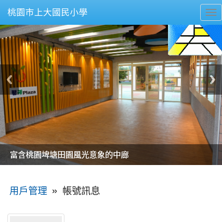
桃園市上大國民小學
To
nav
美麗的操場是我們活力的來源
美麗的操場是我們活力的來源
煥然一新的小司令台
煥然一新的小司令台
富含桃園埤塘田園風光意象的中廊
富含桃園埤塘田園風光意象的中廊
嶄新的中庭廣場
嶄新的中庭廣場
水生池生生不息
水生池生生不息
:::
»
帳號訊息
用戶管理