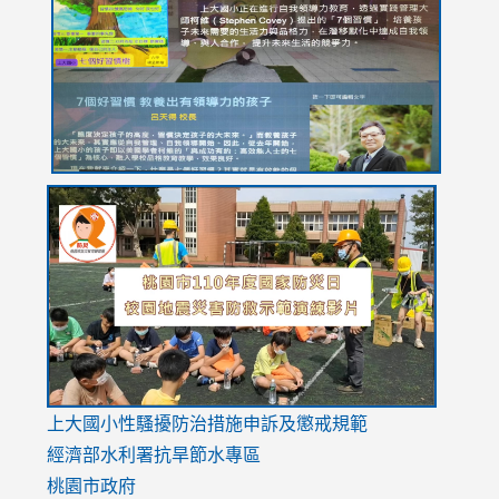
https://drive.google.com/file/d/1I-
https://sites.google.com/stes.tyc.edu.tw/113school
https:
https:
https:
YfDQppRvyMk686kIw6SBbssEIZ6WnT/view?
usp=sh
8M
usp=sharing
link
link
link
to
to
to
https://drive.google.com/file/d/1AXdrxzgdGrHK7k94y0
https:/
https:/
usp=sharing
v=hC_g
v=hC_g
link
上大國小性騷擾防治措施
申訴及懲戒規範
to
經濟部水利署抗旱節水專區
https://www.youtube.com/watch?
桃園市政府