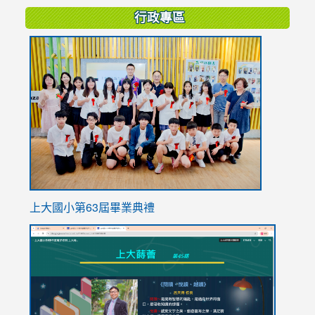
行政專區
link
to
https://
上大國小第63屆畢業典禮
link
link
to
to
https://sites.google.com/stes.tyc.edu.tw/113school
https