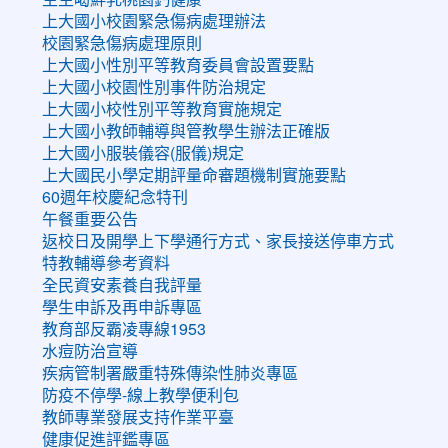
上大國小校園緊急傷病處理辦法
校園緊急傷病處理原則
上大國小性別平等教育委員會設置要點
上大國小校園性別事件防治規定
上大國小校性別平等教育實施規定
上大國小教師輔導與管教學生辦法正確版
上大國小服裝儀容(服儀)規定
上大國民小學定期評量命審題機制實施要點
60週年校慶紀念特刊
午餐重要公告
返校日及開學上下學通行方式、家長接送停車方式
特教輔導參考資料
全民資安素養自我評量
學生申訴及再申訴專區
教育部反霸凌專線1953
水痘防治宣導
疾病管制署嚴重特殊傳染性肺炎專區
防疫不停學-線上教學便利包
教師專業發展支持作業平臺
健康促進評鑑專區