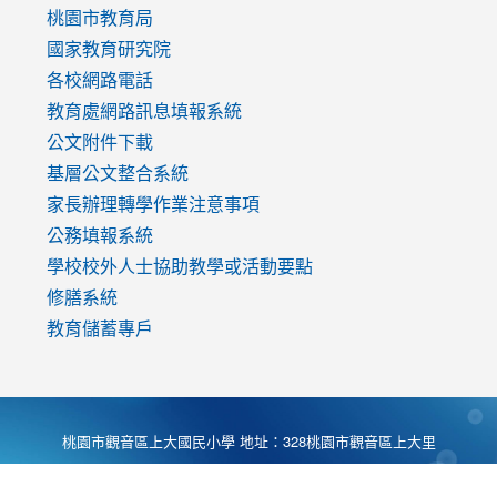
v=mfpNykQ0g4M
桃園市教育局
國家教育研究院
各校網路電話
教育處網路訊息填報系統
公文附件下載
基層公文整合系統
家長辦理轉學作業注意事項
公務填報系統
學校校外人士協助教學或活動要點
修膳系統
教育儲蓄專戶
桃園市觀音區上大國民小學 地址：328桃園市觀音區上大里
大湖路1段540號 電話:03-4901174 傳真:03-4900781 Desing