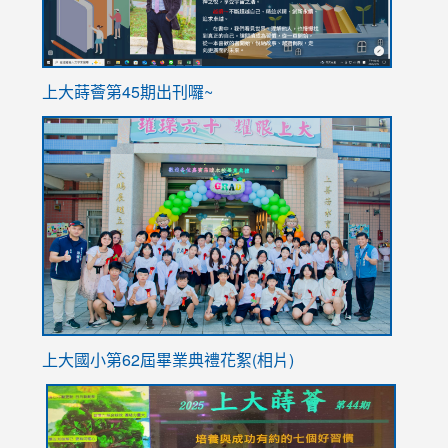
ink
上大蒔薈第45期出刊囉~
to
link
https://sites.google.com/stes.tyc.edu.tw/113school
to
https://
YfDQpp
usp=sha
上大國小第62屆畢
業典禮花絮(相片)
link
link
link
link
link
to
to
to
to
to