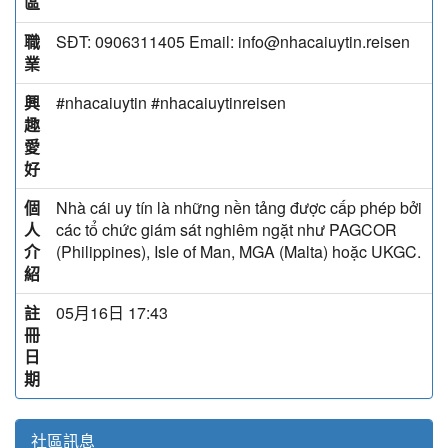
區
職
SĐT: 0906311405 Email: info@nhacaiuytin.reisen
業
興
#nhacaiuytin #nhacaiuytinreisen
趣
愛
好
個
Nhà cái uy tín là những nền tảng được cấp phép bởi
人
các tổ chức giám sát nghiêm ngặt như PAGCOR
介
(Philippines), Isle of Man, MGA (Malta) hoặc UKGC.
紹
註
05月16日 17:43
冊
日
期
社區訊息