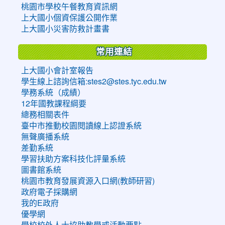
桃園市學校午餐教育資訊網
上大國小個資保護公開作業
上大國小災害防救計畫書
常用連結
上大國小會計室報告
學生線上諮詢信箱:stes2@stes.tyc.edu.tw
學務系統（成績）
12年國教課程綱要
總務相關表件
臺中市推動校園閱讀線上認證系統
無聲廣播系統
差勤系統
學習扶助方案科技化評量系統
圖書館系統
桃園市教育發展資源入口網(教師研習)
政府電子採購網
我的E政府
優學網
學校校外人士協助教學或活動要點