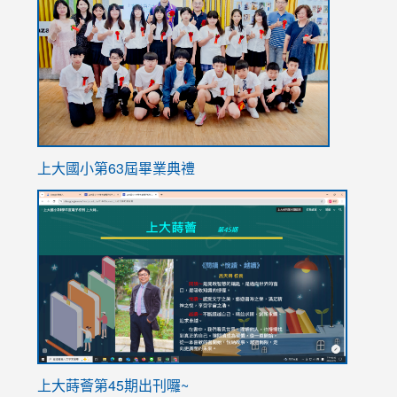
https://
上大國小第63屆畢業典禮
link
link
to
to
https://sites.google.com/stes.tyc.edu.tw/113school
https
ink
上大蒔薈第45期出刊囉~