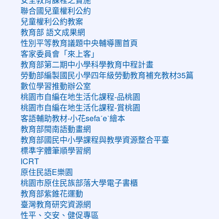
聯合國兒童權利公約
兒童權利公約教案
教育部 語文成果網
性別平等教育議題中央輔導團首頁
客家委員會「來上客」
教育部第二期中小學科學教育中程計畫
勞動部編製國民小學四年級勞動教育補充教材35篇
數位學習推動辦公室
桃園市自編在地生活化課程-品桃園
桃園市自編在地生活化課程-賞桃園
客語輔助教材-小花sefaˊeˋ繪本
教育部閩南語動畫網
教育部國民中小學課程與教學資源整合平臺
標準字體筆順學習網
ICRT
原住民語E樂園
桃園市原住民族部落大學電子書櫃
教育部紫錐花運動
臺灣教育研究資源網
性平、交安、健促專區