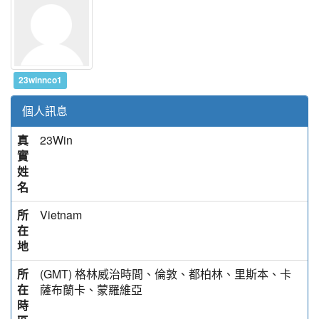
23winnco1
個人訊息
真
23Win
實
姓
名
所
Vietnam
在
地
所
(GMT) 格林威治時間、倫敦、都柏林、里斯本、卡
在
薩布蘭卡、蒙羅維亞
時