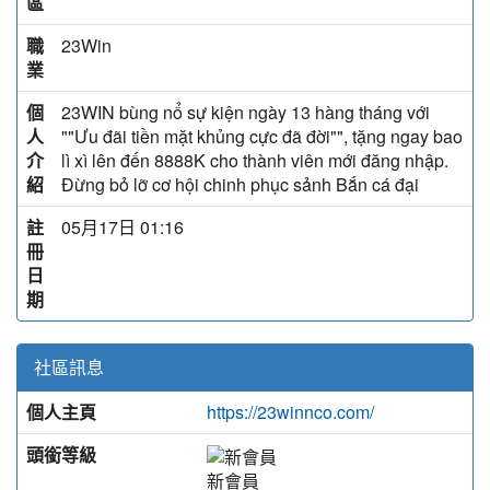
區
職
23Win
業
個
23WIN bùng nổ sự kiện ngày 13 hàng tháng với
人
""Ưu đãi tiền mặt khủng cực đã đời"", tặng ngay bao
介
lì xì lên đến 8888K cho thành viên mới đăng nhập.
紹
Đừng bỏ lỡ cơ hội chinh phục sảnh Bắn cá đại
註
05月17日 01:16
冊
日
期
社區訊息
個人主頁
https://23winnco.com/
頭銜等級
新會員