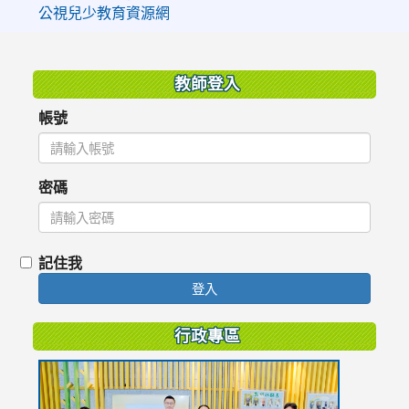
公視兒少教育資源網
:::
教師登入
帳號
密碼
記住我
登入
行政專區
link
to