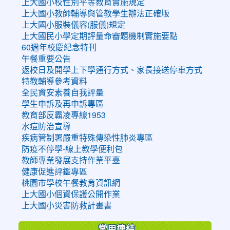
上大國小校性別平等教育實施規定
上大國小教師輔導與管教學生辦法正確版
上大國小服裝儀容(服儀)規定
上大國民小學定期評量命審題機制實施要點
60週年校慶紀念特刊
午餐重要公告
返校日及開學上下學通行方式、家長接送停車方式
特教輔導參考資料
全民資安素養自我評量
學生申訴及再申訴專區
教育部反霸凌專線1953
水痘防治宣導
疾病管制署嚴重特殊傳染性肺炎專區
防疫不停學-線上教學便利包
教師專業發展支持作業平臺
健康促進評鑑專區
桃園市學校午餐教育資訊網
上大國小個資保護公開作業
上大國小災害防救計畫書
常用連結