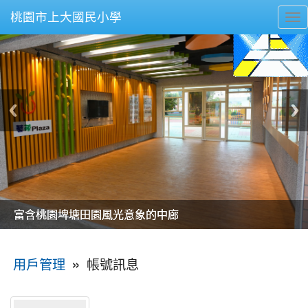
桃園市上大國民小學
To
nav
美麗的操場是我們活力的來源
美麗的操場是我們活力的來源
煥然一新的小司令台
煥然一新的小司令台
富含桃園埤塘田園風光意象的中廊
富含桃園埤塘田園風光意象的中廊
嶄新的中庭廣場
嶄新的中庭廣場
水生池生生不息
水生池生生不息
:::
»
帳號訊息
用戶管理