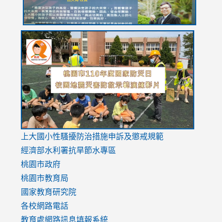
link
link
link
to
to
to
https://drive.google.com/file/d/1AXdrxzgdGrHK7k94y0
https:/
https:/
usp=sharing
v=hC_g
v=hC_g
link
上大國小性騷擾防治措施
申訴及懲戒規範
to
經濟部水利署抗旱節水專區
https://www.youtube.com/watch?
桃園市政府
v=mfpNykQ0g4M
桃園市教育局
國家教育研究院
各校網路電話
教育處網路訊息填報系統