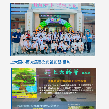
to
link
https://sites.google.com/stes.tyc.edu.tw/113school
to
https://
YfDQpp
usp=sha
上大國小第62屆畢
業典禮花絮(相片)
link
link
link
link
link
to
to
to
to
to
https://drive.google.com/file/d/1I-
https://sites.google.com/stes.tyc.edu.tw/113school
https:
https:
https:
YfDQppRvyMk686kIw6SBbssEIZ6WnT/view?
usp=sh
8M
usp=sharing