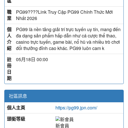
區
職
PG99????Link Truy Cập PG99 Chính Thức Mới
業
Nhất 2026
個
PG99 là nền tảng giải trí trực tuyến uy tín, mang đến
人
đa dạng sản phẩm hấp dẫn như cá cược thể thao,
介
casino trực tuyến, game bài, nổ hũ và nhiều trò chơi
紹
đổi thưởng đỉnh cao khác. PG99 luôn cam k
註
05月18日 00:00
冊
日
期
社區訊息
個人主頁
https://pg99.jpn.com/
頭銜等級
新會員