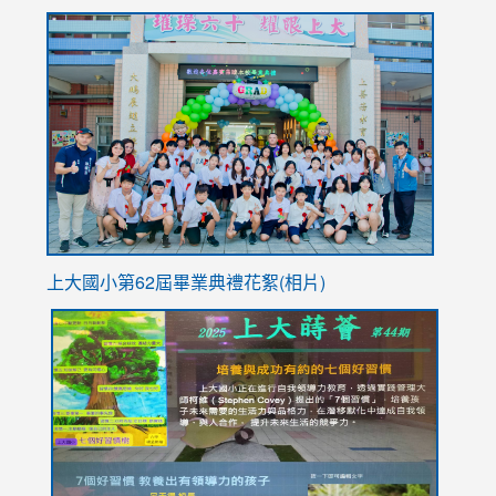
to
link
https://sites.google.com/stes.tyc.edu.tw/113school
to
https://
YfDQpp
usp=sha
上大國小第62屆畢
業典禮花絮(相片)
link
link
link
link
link
to
to
to
to
to
https://drive.google.com/file/d/1I-
https://sites.google.com/stes.tyc.edu.tw/113school
https:
https:
https:
YfDQppRvyMk686kIw6SBbssEIZ6WnT/view?
usp=sh
8M
usp=sharing