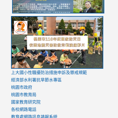
link
link
link
to
to
to
https://drive.google.com/file/d/1AXdrxzgdGrHK7k94y0
https:/
https:/
usp=sharing
v=hC_g
v=hC_g
link
上大國小性騷擾防治措施
申訴及懲戒規範
to
經濟部水利署抗旱節水專區
https://www.youtube.com/watch?
桃園市政府
v=mfpNykQ0g4M
桃園市教育局
國家教育研究院
各校網路電話
教育處網路訊息填報系統