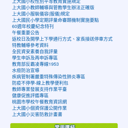
上大國小校性別平等教育實施規定
上大國小教師輔導與管教學生辦法正確版
上大國小服裝儀容(服儀)規定
上大國民小學定期評量命審題機制實施要點
60週年校慶紀念特刊
午餐重要公告
返校日及開學上下學通行方式、家長接送停車方式
特教輔導參考資料
全民資安素養自我評量
學生申訴及再申訴專區
教育部反霸凌專線1953
水痘防治宣導
疾病管制署嚴重特殊傳染性肺炎專區
防疫不停學-線上教學便利包
教師專業發展支持作業平臺
健康促進評鑑專區
桃園市學校午餐教育資訊網
上大國小個資保護公開作業
上大國小災害防救計畫書
常用連結