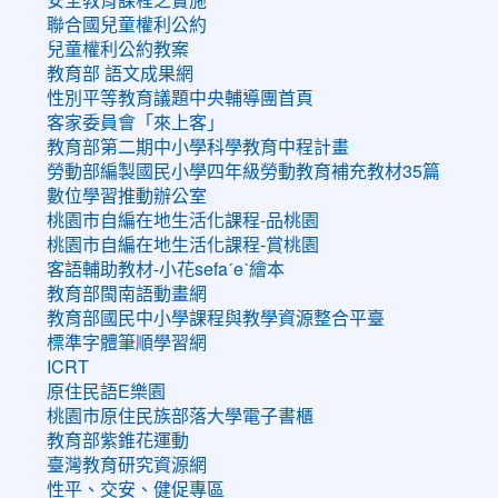
聯合國兒童權利公約
兒童權利公約教案
教育部 語文成果網
性別平等教育議題中央輔導團首頁
客家委員會「來上客」
教育部第二期中小學科學教育中程計畫
勞動部編製國民小學四年級勞動教育補充教材35篇
數位學習推動辦公室
桃園市自編在地生活化課程-品桃園
桃園市自編在地生活化課程-賞桃園
客語輔助教材-小花sefaˊeˋ繪本
教育部閩南語動畫網
教育部國民中小學課程與教學資源整合平臺
標準字體筆順學習網
ICRT
原住民語E樂園
桃園市原住民族部落大學電子書櫃
教育部紫錐花運動
臺灣教育研究資源網
性平、交安、健促專區