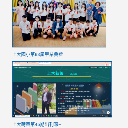
https://
上大國小第63屆畢業典禮
link
link
to
to
https://sites.google.com/stes.tyc.edu.tw/113school
https
ink
上大蒔薈第45期出刊囉~