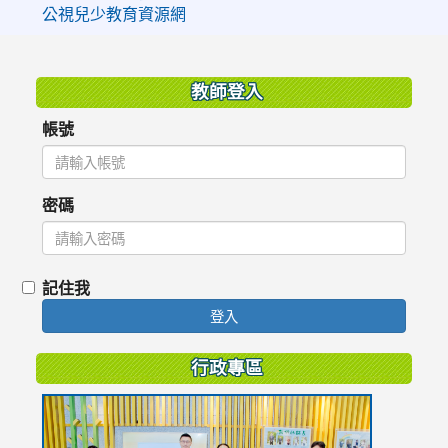
公視兒少教育資源網
:::
教師登入
帳號
密碼
記住我
登入
行政專區
link
to