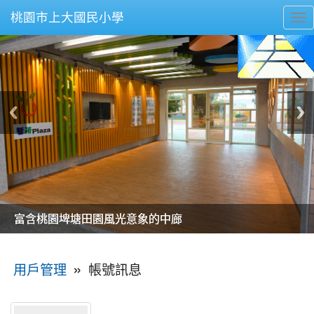
桃園市上大國民小學
To
nav
美麗的操場是我們活力的來源
美麗的操場是我們活力的來源
煥然一新的小司令台
煥然一新的小司令台
富含桃園埤塘田園風光意象的中廊
富含桃園埤塘田園風光意象的中廊
嶄新的中庭廣場
嶄新的中庭廣場
水生池生生不息
水生池生生不息
:::
»
帳號訊息
用戶管理