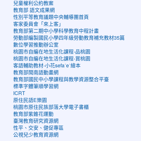
兒童權利公約教案
教育部 語文成果網
性別平等教育議題中央輔導團首頁
客家委員會「來上客」
教育部第二期中小學科學教育中程計畫
勞動部編製國民小學四年級勞動教育補充教材35篇
數位學習推動辦公室
桃園市自編在地生活化課程-品桃園
桃園市自編在地生活化課程-賞桃園
客語輔助教材-小花sefaˊeˋ繪本
教育部閩南語動畫網
教育部國民中小學課程與教學資源整合平臺
標準字體筆順學習網
ICRT
原住民語E樂園
桃園市原住民族部落大學電子書櫃
教育部紫錐花運動
臺灣教育研究資源網
性平、交安、健促專區
公視兒少教育資源網