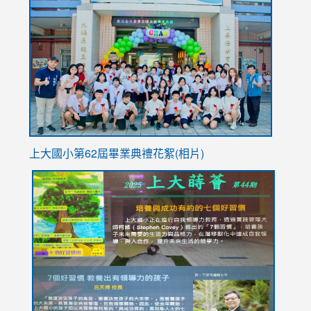
to
https://
YfDQpp
usp=sha
上大國小第62屆畢
業典禮花絮(相片)
link
link
link
link
link
to
to
to
to
to
https://drive.google.com/file/d/1I-
https://sites.google.com/stes.tyc.edu.tw/113school
https:
https:
https:
YfDQppRvyMk686kIw6SBbssEIZ6WnT/view?
usp=sh
8M
usp=sharing