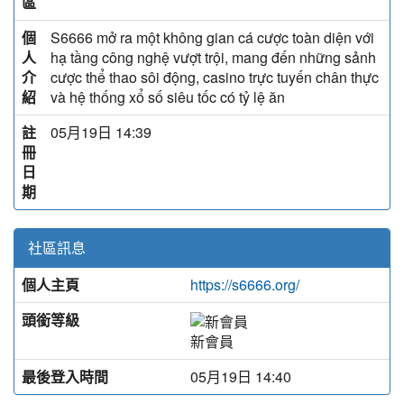
區
個
S6666 mở ra một không gian cá cược toàn diện với
人
hạ tầng công nghệ vượt trội, mang đến những sảnh
介
cược thể thao sôi động, casino trực tuyến chân thực
紹
và hệ thống xổ số siêu tốc có tỷ lệ ăn
註
05月19日 14:39
冊
日
期
社區訊息
個人主頁
https://s6666.org/
頭銜等級
新會員
最後登入時間
05月19日 14:40