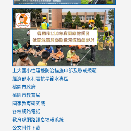
link
link
link
to
to
to
https://drive.google.com/file/d/1AXdrxzgdGrHK7k94y0
https:/
https:/
usp=sharing
v=hC_g
v=hC_g
link
上大國小性騷擾防治措施
申訴及懲戒規範
to
經濟部水利署抗旱節水專區
https://www.youtube.com/watch?
桃園市政府
v=mfpNykQ0g4M
桃園市教育局
國家教育研究院
各校網路電話
教育處網路訊息填報系統
公文附件下載