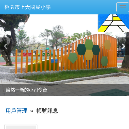
桃園市上大國民小學
To
nav
美麗的操場是我們活力的來源
美麗的操場是我們活力的來源
煥然一新的小司令台
煥然一新的小司令台
富含桃園埤塘田園風光意象的中廊
富含桃園埤塘田園風光意象的中廊
嶄新的中庭廣場
嶄新的中庭廣場
水生池生生不息
水生池生生不息
:::
»
帳號訊息
用戶管理