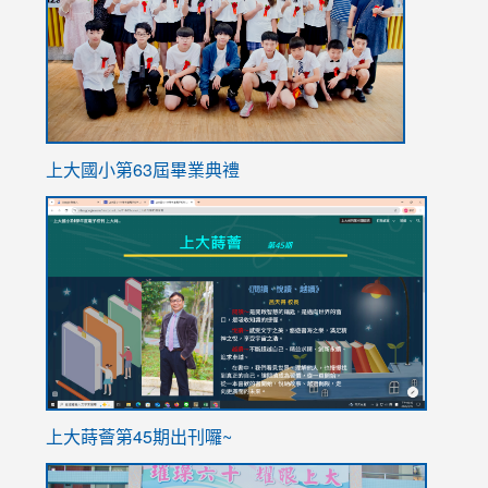
上大國小第63屆畢業典禮
link
link
to
to
https://sites.google.com/stes.tyc.edu.tw/113school
https
ink
上大蒔薈第45期出刊囉~
to
link
https://sites.google.com/stes.tyc.edu.tw/113school