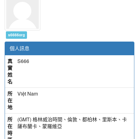
s6666org
個人訊息
真
S666
實
姓
名
所
Việt Nam
在
地
所
(GMT) 格林威治時間、倫敦、都柏林、里斯本、卡
在
薩布蘭卡、蒙羅維亞
時