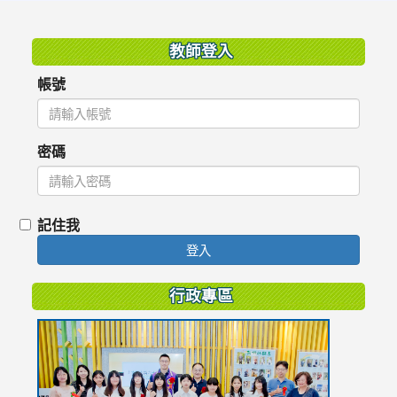
:::
教師登入
帳號
密碼
記住我
登入
行政專區
link
to
https://