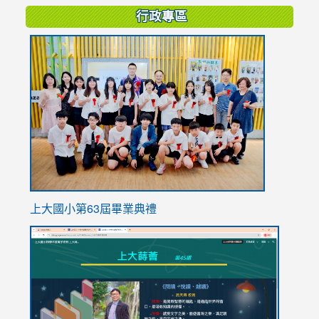
行政專區
link
to
https://
上大國小第63屆畢業典禮
link
link
to
to
https://sites.google.com/stes.tyc.edu.tw/113school
https