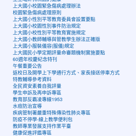
上大國小校園緊急傷病處理辦法
校園緊急傷病處理原則
上大國小性別平等教育委員會設置要點
上大國小校園性別事件防治規定
上大國小校性別平等教育實施規定
上大國小教師輔導與管教學生辦法正確版
上大國小服裝儀容(服儀)規定
上大國民小學定期評量命審題機制實施要點
60週年校慶紀念特刊
午餐重要公告
返校日及開學上下學通行方式、家長接送停車方式
特教輔導參考資料
全民資安素養自我評量
學生申訴及再申訴專區
教育部反霸凌專線1953
水痘防治宣導
疾病管制署嚴重特殊傳染性肺炎專區
防疫不停學-線上教學便利包
教師專業發展支持作業平臺
健康促進評鑑專區