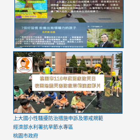
https://drive.google.com/file/d/1I-
https://sites.google.com/stes.tyc.edu.tw/113school
https:
https:
https:
YfDQppRvyMk686kIw6SBbssEIZ6WnT/view?
usp=sh
8M
usp=sharing
link
link
link
to
to
to
https://drive.google.com/file/d/1AXdrxzgdGrHK7k94y0
https:/
https:/
usp=sharing
v=hC_g
v=hC_g
link
上大國小性騷擾防治措施
申訴及懲戒規範
to
經濟部水利署抗旱節水專區
https://www.youtube.com/watch?
桃園市政府