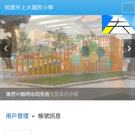
桃園市上大國民小學
To
nav
美麗的操場是我們活力的來源
美麗的操場是我們活力的來源
煥然一新的小司令台
煥然一新的小司令台
富含桃園埤塘田園風光意象的中廊
富含桃園埤塘田園風光意象的中廊
嶄新的中庭廣場
嶄新的中庭廣場
水生池生生不息
水生池生生不息
:::
»
帳號訊息
用戶管理