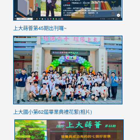
ink
上大蒔薈第45期出刊囉~
to
link
https://sites.google.com/stes.tyc.edu.tw/113school
to
https://
YfDQpp
usp=sha
上大國小第62屆畢
業典禮花絮(相片)
link
link
link
link
link
to
to
to
to
to