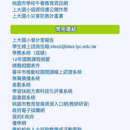
桃園市學校午餐教育資訊網
上大國小個資保護公開作業
上大國小災害防救計畫書
常用連結
上大國小會計室報告
學生線上諮詢信箱:stes2@stes.tyc.edu.tw
學務系統（成績）
12年國教課程綱要
總務相關表件
臺中市推動校園閱讀線上認證系統
無聲廣播系統
差勤系統
學習扶助方案科技化評量系統
圖書館系統
桃園市教育發展資源入口網(教師研習)
政府電子採購網
我的E政府
優學網
學校校外人士協助教學或活動要點