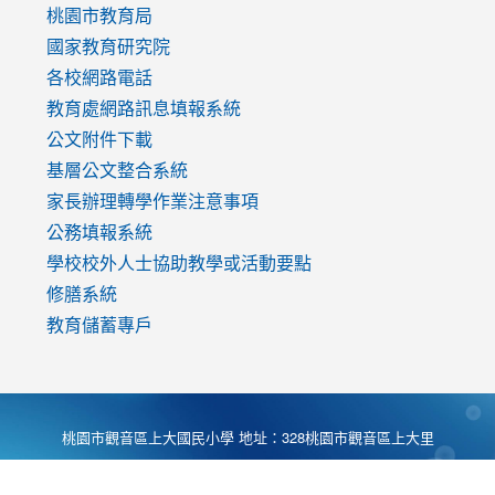
v=mfpNykQ0g4M
桃園市教育局
國家教育研究院
各校網路電話
教育處網路訊息填報系統
公文附件下載
基層公文整合系統
家長辦理轉學作業注意事項
公務填報系統
學校校外人士協助教學或活動要點
修膳系統
教育儲蓄專戶
桃園市觀音區上大國民小學 地址：328桃園市觀音區上大里
大湖路1段540號 電話:03-4901174 傳真:03-4900781 Desing