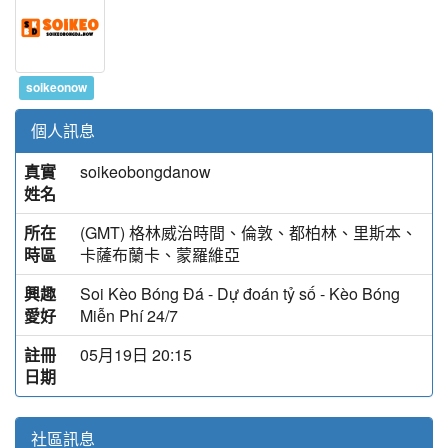
soikeonow
個人訊息
真實
soikeobongdanow
姓名
所在
(GMT) 格林威治時間、倫敦、都柏林、里斯本、
時區
卡薩布蘭卡、蒙羅維亞
興趣
Soi Kèo Bóng Đá - Dự đoán tỷ số - Kèo Bóng
愛好
Miễn Phí 24/7
註冊
05月19日 20:15
日期
社區訊息