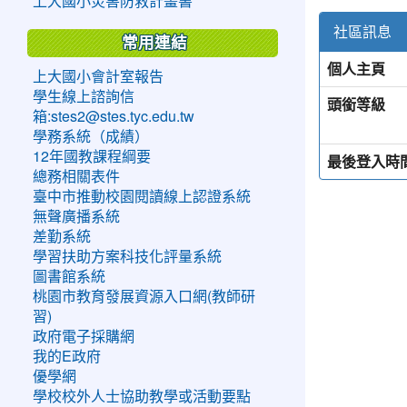
上大國小災害防救計畫書
社區訊息
常用連結
個人主頁
上大國小會計室報告
學生線上諮詢信
頭銜等級
箱:stes2@stes.tyc.edu.tw
學務系統（成績）
12年國教課程綱要
最後登入時
總務相關表件
臺中市推動校園閱讀線上認證系統
無聲廣播系統
差勤系統
學習扶助方案科技化評量系統
圖書館系統
桃園市教育發展資源入口網(教師研
習)
政府電子採購網
我的E政府
優學網
學校校外人士協助教學或活動要點