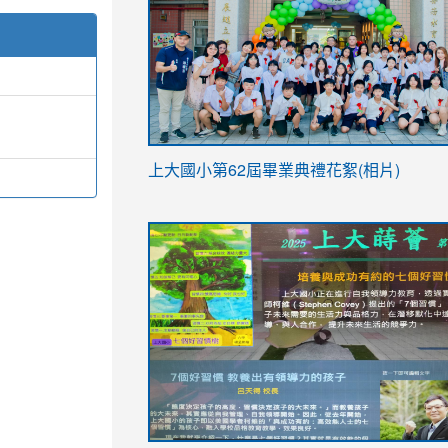
link
上大國小第62屆畢
業典禮花絮(相片)
to
link
link
https://drive.google.com/file/d/1I-
to
to
YfDQppRvyMk686kIw6SBbssEIZ6WnT/vi
https://drive.google.com/file/d/1I-
https://sites.google.com/stes.tyc.ed
usp=sharing
YfDQppRvyMk686kIw6SBbssEIZ6WnT/vi
usp=sharing