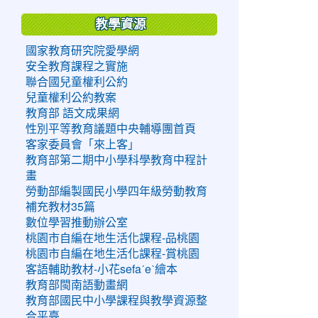
教學資源
國家教育研究院愛學網
安全教育課程之實施
聯合國兒童權利公約
兒童權利公約教案
教育部 語文成果網
性別平等教育議題中央輔導團首頁
客家委員會「來上客」
教育部第二期中小學科學教育中程計
畫
勞動部編製國民小學四年級勞動教育
補充教材35篇
數位學習推動辦公室
桃園市自編在地生活化課程-品桃園
桃園市自編在地生活化課程-賞桃園
客語輔助教材-小花sefaˊeˋ繪本
教育部閩南語動畫網
教育部國民中小學課程與教學資源整
合平臺