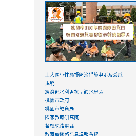
link
link
link
link
to
to
to
to
https://sites.google.com/stes.tyc.ed
https://drive.google.com/file/d/1AXdr
https://youtu.be/jJOMVWY3-
https://drive.google.com/file/d/1AXdr
usp=sharing
8M
usp=sharing
link
link
to
to
link
上大國小性騷擾防治措施
申訴及懲戒
https://www.youtube.com/watch?
https://www.youtube.com/watch?
to
規範
v=hC_gdZndU9s
v=hC_gdZndU9s
https://www.youtube.com/watch?
經濟部水利署抗旱節水專區
v=mfpNykQ0g4M
桃園市政府
桃園市教育局
國家教育研究院
各校網路電話
教育處網路訊息填報系統