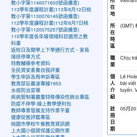
所
vietna
教小字第1140071603號函備查)
在
113學年度課程計畫(113年8月12日桃
地
教小字第1130076145號函備查)
112學年度課程計畫(112年8月7日桃
所
(GM
教小字第1120075257號函備查)
在
115學年度各年級領域科目選用之教
時
科書
區
返校日及開學上下學通行方式、家長
接送停車方式
職
Chịu tr
特教輔導參考資料
業
全民資安素養自我評量
個
Lê Hoàn
學生申訴及再申訴專區
人
bài viế
教育部反霸凌專線1953
介
tuyến. 
水痘防治宣導
紹
疾病管制署嚴重特殊傳染性肺炎專區
防疫不停學-線上教學便利包
註
05月20
教師專業發展支持作業平臺
冊
健康促進評鑑專區
日
桃園市學校午餐教育資訊網
期
上大國小個資保護公開作業