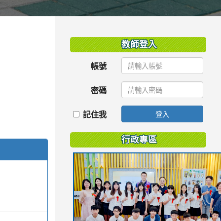
:::
教師登入
帳號
密碼
記住我
登入
行政專區