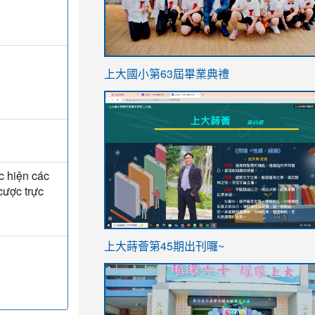
link
上大國小第63屆畢業典禮
to
link
https://sites.google.com/stes.t
to
https://sites.google.com/stes.tyc.ed
c hiện các
cược trực
ink
link
上大蒔薈第45期出刊囉~
to
to
https://sites.google.com/stes.tyc.ed
https://sites.google.com/stes.t