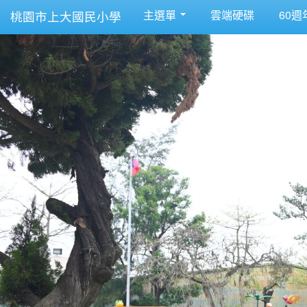
主選單
雲端硬碟
60週
桃園市上大國民小學