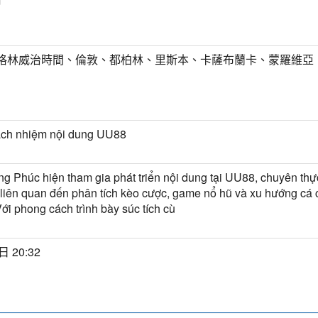
m
T) 格林威治時間、倫敦、都柏林、里斯本、卡薩布蘭卡、蒙羅維亞
ách nhiệm nội dung UU88
g Phúc hiện tham gia phát triển nội dung tại UU88, chuyên thự
t liên quan đến phân tích kèo cược, game nổ hũ và xu hướng cá 
Với phong cách trình bày súc tích cù
日 20:32