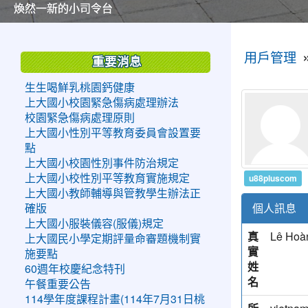
美麗的操場是我們活力的來源
美麗的操場是我們活力的來源
煥然一新的小司令台
煥然一新的小司令台
富含桃園埤塘田園風光意象的中廊
富含桃園埤塘田園風光意象的中廊
嶄新的中庭廣場
嶄新的中庭廣場
水生池生生不息
水生池生生不息
:::
:::
用戶管理
重要消息
生生喝鮮乳桃園鈣健康
上大國小校園緊急傷病處理辦法
校園緊急傷病處理原則
上大國小性別平等教育委員會設置要
點
上大國小校園性別事件防治規定
u88pluscom
上大國小校性別平等教育實施規定
上大國小教師輔導與管教學生辦法正
個人訊息
確版
上大國小服裝儀容(服儀)規定
真
Lê Hoà
上大國民小學定期評量命審題機制實
實
施要點
姓
60週年校慶紀念特刊
名
午餐重要公告
114學年度課程計畫(114年7月31日桃