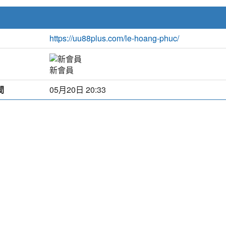
https://uu88plus.com/le-hoang-phuc/
新會員
間
05月20日 20:33