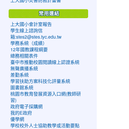
上大國小災害防救計畫書
常用連結
上大國小會計室報告
學生線上諮詢信
箱:stes2@stes.tyc.edu.tw
學務系統（成績）
12年國教課程綱要
總務相關表件
臺中市推動校園閱讀線上認證系統
無聲廣播系統
差勤系統
學習扶助方案科技化評量系統
圖書館系統
桃園市教育發展資源入口網(教師研
習)
政府電子採購網
我的E政府
優學網
學校校外人士協助教學或活動要點