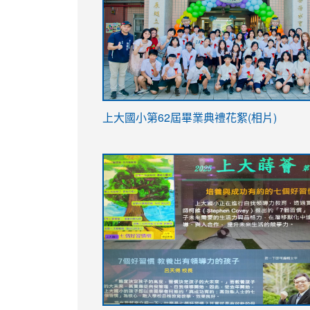
link
上大國小第62屆畢
業典禮花絮(相片)
to
link
link
https://drive.google.com/file/d/1I-
to
to
YfDQppRvyMk686kIw6SBbssEIZ6WnT/vi
https://drive.google.com/file/d/1I-
https://sites.google.com/stes.tyc.ed
usp=sharing
YfDQppRvyMk686kIw6SBbssEIZ6WnT/vi
usp=sharing