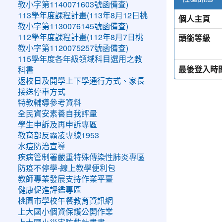
教小字第1140071603號函備查)
113學年度課程計畫(113年8月12日桃
個人主頁
教小字第1130076145號函備查)
頭銜等級
112學年度課程計畫(112年8月7日桃
教小字第1120075257號函備查)
115學年度各年級領域科目選用之教
最後登入時
科書
返校日及開學上下學通行方式、家長
接送停車方式
特教輔導參考資料
全民資安素養自我評量
學生申訴及再申訴專區
教育部反霸凌專線1953
水痘防治宣導
疾病管制署嚴重特殊傳染性肺炎專區
防疫不停學-線上教學便利包
教師專業發展支持作業平臺
健康促進評鑑專區
桃園市學校午餐教育資訊網
上大國小個資保護公開作業