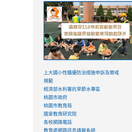
link
link
link
link
to
to
to
to
https://sites.google.com/stes.tyc.ed
https://drive.google.com/file/d/1AXdr
https://youtu.be/jJOMVWY3-
https://drive.google.com/file/d/1AXdr
usp=sharing
8M
usp=sharing
link
link
to
to
link
上大國小性騷擾防治措施
申訴及懲戒
https://www.youtube.com/watch?
https://www.youtube.com/watch?
to
規範
v=hC_gdZndU9s
v=hC_gdZndU9s
https://www.youtube.com/watch?
經濟部水利署抗旱節水專區
v=mfpNykQ0g4M
桃園市政府
桃園市教育局
國家教育研究院
各校網路電話
教育處網路訊息填報系統