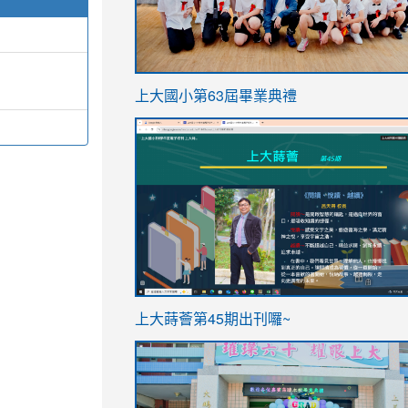
link
上大國小第63屆畢業典禮
to
link
https://sites.google.com/stes.t
to
https://sites.google.com/stes.tyc.ed
ink
link
上大蒔薈第45期出刊囉~
to
to
https://sites.google.com/stes.tyc.ed
https://sites.google.com/stes.t