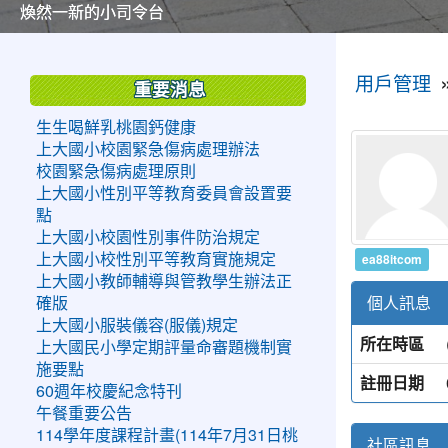
美麗的操場是我們活力的來源
美麗的操場是我們活力的來源
煥然一新的小司令台
煥然一新的小司令台
富含桃園埤塘田園風光意象的中廊
富含桃園埤塘田園風光意象的中廊
嶄新的中庭廣場
嶄新的中庭廣場
水生池生生不息
水生池生生不息
:::
:::
用戶管理
重要消息
生生喝鮮乳桃園鈣健康
上大國小校園緊急傷病處理辦法
校園緊急傷病處理原則
上大國小性別平等教育委員會設置要
點
上大國小校園性別事件防治規定
ea88itcom
上大國小校性別平等教育實施規定
上大國小教師輔導與管教學生辦法正
個人訊息
確版
上大國小服裝儀容(服儀)規定
所在時區
上大國民小學定期評量命審題機制實
施要點
註冊日期
60週年校慶紀念特刊
午餐重要公告
114學年度課程計畫(114年7月31日桃
社區訊息