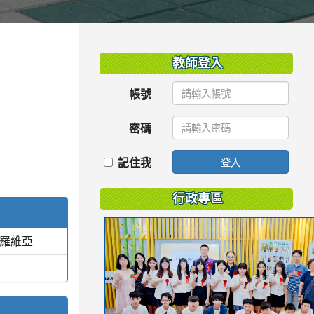
:::
教師登入
帳號
密碼
記住我
登入
行政專區
蒙羅維亞