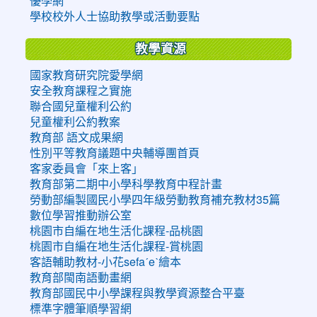
優學網
學校校外人士協助教學或活動要點
教學資源
國家教育研究院愛學網
安全教育課程之實施
聯合國兒童權利公約
兒童權利公約教案
教育部 語文成果網
性別平等教育議題中央輔導團首頁
客家委員會「來上客」
教育部第二期中小學科學教育中程計畫
勞動部編製國民小學四年級勞動教育補充教材35篇
數位學習推動辦公室
桃園市自編在地生活化課程-品桃園
桃園市自編在地生活化課程-賞桃園
客語輔助教材-小花sefaˊeˋ繪本
教育部閩南語動畫網
教育部國民中小學課程與教學資源整合平臺
標準字體筆順學習網