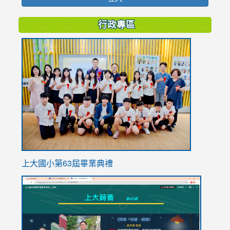
行政專區
link
to
https://
上大國小第63屆畢業典禮
link
link
to
to
https://sites.google.com/stes.tyc.edu.tw/113school
https