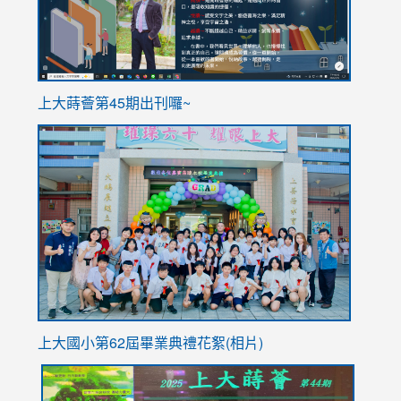
ink
上大蒔薈第45期出刊囉~
to
link
https://sites.google.com/stes.tyc.edu.tw/113school
to
https://
YfDQpp
usp=sha
上大國小第62屆畢
業典禮花絮(相片)
link
link
link
link
link
to
to
to
to
to