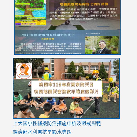
https://drive.google.com/file/d/1I-
https://sites.google.com/stes.tyc.edu.tw/113school
https:
https:
https:
YfDQppRvyMk686kIw6SBbssEIZ6WnT/view?
usp=sh
8M
usp=sharing
link
link
link
to
to
to
https://drive.google.com/file/d/1AXdrxzgdGrHK7k94y0
https:/
https:/
usp=sharing
v=hC_g
v=hC_g
link
上大國小性騷擾防治措施
申訴及懲戒規範
to
經濟部水利署抗旱節水專區