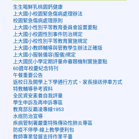
生生喝鮮乳桃園鈣健康
上大國小校園緊急傷病處理辦法
校園緊急傷病處理原則
上大國小性別平等教育委員會設置要點
上大國小校園性別事件防治規定
上大國小校性別平等教育實施規定
上大國小教師輔導與管教學生辦法正確版
上大國小服裝儀容(服儀)規定
上大國民小學定期評量命審題機制實施要點
60週年校慶紀念特刊
午餐重要公告
返校日及開學上下學通行方式、家長接送停車方式
特教輔導參考資料
全民資安素養自我評量
學生申訴及再申訴專區
教育部反霸凌專線1953
水痘防治宣導
疾病管制署嚴重特殊傳染性肺炎專區
防疫不停學-線上教學便利包
教師專業發展支持作業平臺