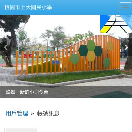
桃園市上大國民小學
To
nav
美麗的操場是我們活力的來源
美麗的操場是我們活力的來源
煥然一新的小司令台
煥然一新的小司令台
富含桃園埤塘田園風光意象的中廊
富含桃園埤塘田園風光意象的中廊
嶄新的中庭廣場
嶄新的中庭廣場
水生池生生不息
水生池生生不息
:::
»
帳號訊息
用戶管理