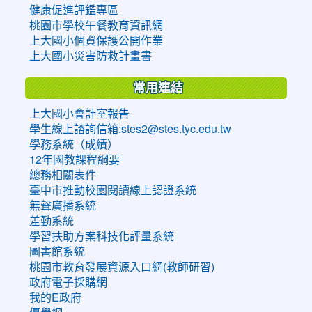
健康促進評鑑專區
桃園市學校午餐教育資訊網
上大國小個資保護公開作業
上大國小災害防救計畫書
常用連結
上大國小會計室報告
學生線上諮詢信箱:stes2@stes.tyc.edu.tw
學務系統（成績）
12年國教課程綱要
總務相關表件
臺中市推動校園閱讀線上認證系統
無聲廣播系統
差勤系統
學習扶助方案科技化評量系統
圖書館系統
桃園市教育發展資源入口網(教師研習)
政府電子採購網
我的E政府