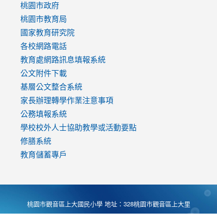
https://www.youtube.com/watch?
桃園市政府
v=mfpNykQ0g4M
桃園市教育局
國家教育研究院
各校網路電話
教育處網路訊息填報系統
公文附件下載
基層公文整合系統
家長辦理轉學作業注意事項
公務填報系統
學校校外人士協助教學或活動要點
修膳系統
教育儲蓄專戶
桃園市觀音區上大國民小學 地址：328桃園市觀音區上大里