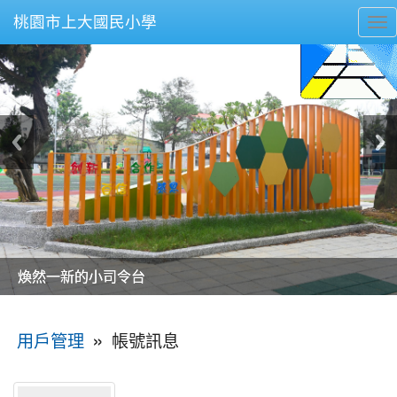
桃園市上大國民小學
To
nav
美麗的操場是我們活力的來源
美麗的操場是我們活力的來源
煥然一新的小司令台
煥然一新的小司令台
富含桃園埤塘田園風光意象的中廊
富含桃園埤塘田園風光意象的中廊
嶄新的中庭廣場
嶄新的中庭廣場
水生池生生不息
水生池生生不息
:::
»
帳號訊息
用戶管理