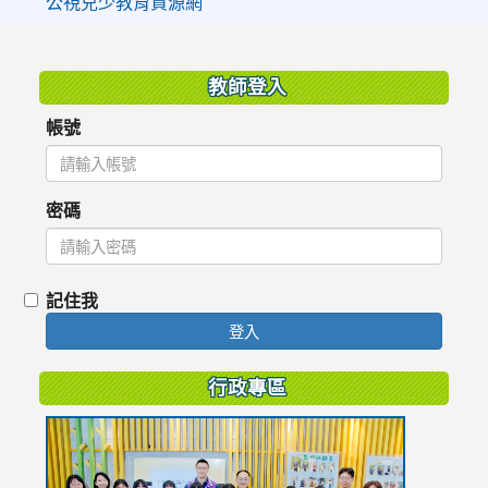
公視兒少教育資源網
:::
教師登入
帳號
密碼
記住我
登入
行政專區
link
to