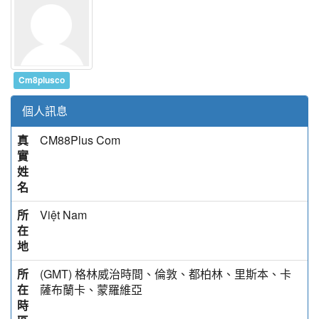
Cm8plusco
個人訊息
真
CM88Plus Com
實
姓
名
所
Việt Nam
在
地
所
(GMT) 格林威治時間、倫敦、都柏林、里斯本、卡
在
薩布蘭卡、蒙羅維亞
時