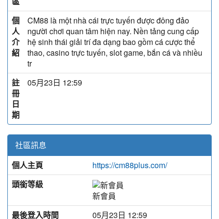
區
個
CM88 là một nhà cái trực tuyến được đông đảo
人
người chơi quan tâm hiện nay. Nền tảng cung cấp
介
hệ sinh thái giải trí đa dạng bao gồm cá cược thể
紹
thao, casino trực tuyến, slot game, bắn cá và nhiều
tr
註
05月23日 12:59
冊
日
期
社區訊息
個人主頁
https://cm88plus.com/
頭銜等級
新會員
最後登入時間
05月23日 12:59