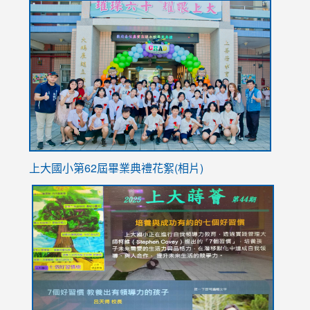
link
https://sites.google.com/stes.tyc.edu.tw/113school
to
https://
YfDQpp
usp=sha
上大國小第62屆畢
業典禮花絮(相片)
link
link
link
link
link
to
to
to
to
to
https://drive.google.com/file/d/1I-
https://sites.google.com/stes.tyc.edu.tw/113school
https:
https:
https:
YfDQppRvyMk686kIw6SBbssEIZ6WnT/view?
usp=sh
8M
usp=sharing