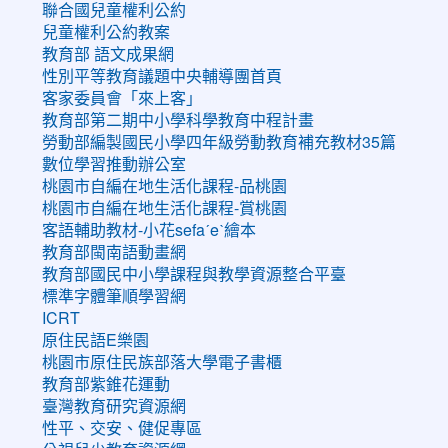
聯合國兒童權利公約
兒童權利公約教案
教育部 語文成果網
性別平等教育議題中央輔導團首頁
客家委員會「來上客」
教育部第二期中小學科學教育中程計畫
勞動部編製國民小學四年級勞動教育補充教材35篇
數位學習推動辦公室
桃園市自編在地生活化課程-品桃園
桃園市自編在地生活化課程-賞桃園
客語輔助教材-小花sefaˊeˋ繪本
教育部閩南語動畫網
教育部國民中小學課程與教學資源整合平臺
標準字體筆順學習網
ICRT
原住民語E樂園
桃園市原住民族部落大學電子書櫃
教育部紫錐花運動
臺灣教育研究資源網
性平、交安、健促專區