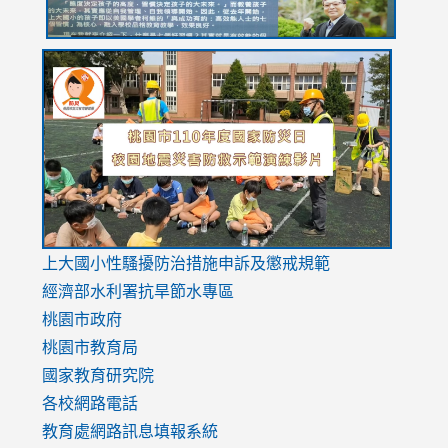
link
link
link
to
to
to
https://drive.google.com/file/d/1AXdrxzgdGrHK7k94y0
https:/
https:/
usp=sharing
v=hC_g
v=hC_g
link
上大國小性騷擾防治措施
申訴及懲戒規範
to
經濟部水利署抗旱節水專區
https://www.youtube.com/watch?
桃園市政府
v=mfpNykQ0g4M
桃園市教育局
國家教育研究院
各校網路電話
教育處網路訊息填報系統