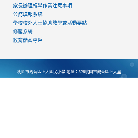
家長辦理轉學作業注意事項
公務填報系統
學校校外人士協助教學或活動要點
修膳系統
教育儲蓄專戶
桃園市觀音區上大國民小學 地址：328桃園市觀音區上大里
大湖路1段540號 電話:03-4901174 傳真:03-4900781 Desing
by
Zyinfo