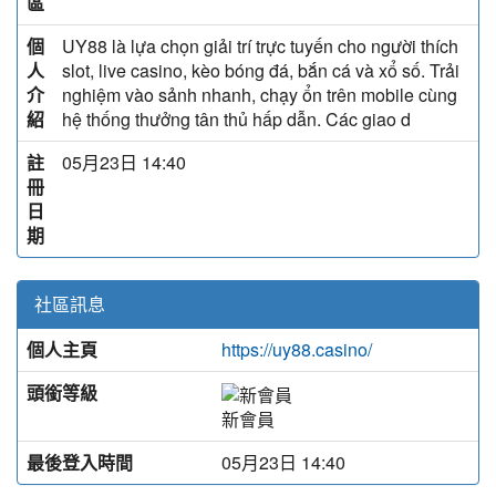
區
個
UY88 là lựa chọn giải trí trực tuyến cho người thích
人
slot, live casino, kèo bóng đá, bắn cá và xổ số. Trải
介
nghiệm vào sảnh nhanh, chạy ổn trên mobile cùng
紹
hệ thống thưởng tân thủ hấp dẫn. Các giao d
註
05月23日 14:40
冊
日
期
社區訊息
個人主頁
https://uy88.casino/
頭銜等級
新會員
最後登入時間
05月23日 14:40