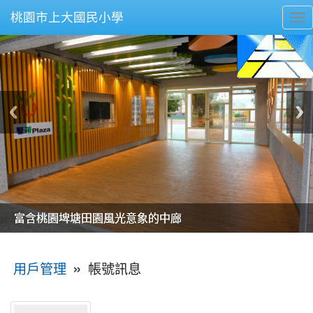
桃園市上大國民小學
To
nav
美麗的操場是我們活力的來源
美麗的操場是我們活力的來源
煥然一新的小司令台
煥然一新的小司令台
富含桃園埤塘田園風光意象的中廊
富含桃園埤塘田園風光意象的中廊
嶄新的中庭廣場
嶄新的中庭廣場
水生池生生不息
水生池生生不息
:::
»
帳號訊息
用戶管理