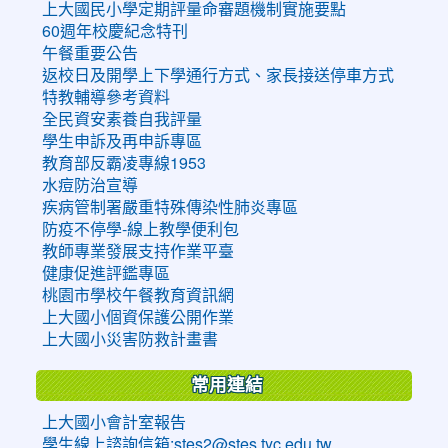
上大國民小學定期評量命審題機制實施要點
60週年校慶紀念特刊
午餐重要公告
返校日及開學上下學通行方式、家長接送停車方式
特教輔導參考資料
全民資安素養自我評量
學生申訴及再申訴專區
教育部反霸凌專線1953
水痘防治宣導
疾病管制署嚴重特殊傳染性肺炎專區
防疫不停學-線上教學便利包
教師專業發展支持作業平臺
健康促進評鑑專區
桃園市學校午餐教育資訊網
上大國小個資保護公開作業
上大國小災害防救計畫書
常用連結
上大國小會計室報告
學生線上諮詢信箱:stes2@stes.tyc.edu.tw