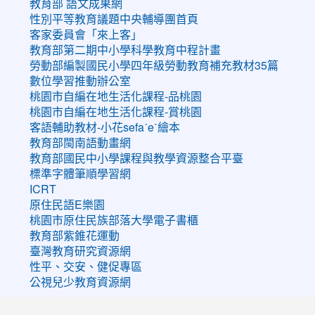
教育部 語文成果網
性別平等教育議題中央輔導團首頁
客家委員會「來上客」
教育部第二期中小學科學教育中程計畫
勞動部編製國民小學四年級勞動教育補充教材35篇
數位學習推動辦公室
桃園市自編在地生活化課程-品桃園
桃園市自編在地生活化課程-賞桃園
客語輔助教材-小花sefaˊeˋ繪本
教育部閩南語動畫網
教育部國民中小學課程與教學資源整合平臺
標準字體筆順學習網
ICRT
原住民語E樂園
桃園市原住民族部落大學電子書櫃
教育部紫錐花運動
臺灣教育研究資源網
性平、交安、健促專區
公視兒少教育資源網
:::