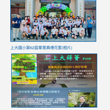
https://
YfDQpp
usp=sha
上大國小第62屆畢
業典禮花絮(相片)
link
link
link
link
link
to
to
to
to
to
https://drive.google.com/file/d/1I-
https://sites.google.com/stes.tyc.edu.tw/113school
https:
https:
https:
YfDQppRvyMk686kIw6SBbssEIZ6WnT/view?
usp=sh
8M
usp=sharing