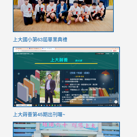
上大國小第63屆畢業典禮
link
link
to
to
https://sites.google.com/stes.tyc.edu.tw/113school
https
ink
上大蒔薈第45期出刊囉~
to
link
https://sites.google.com/stes.tyc.edu.tw/113school
to