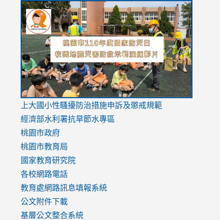
link
link
link
to
to
to
https://drive.google.com/file/d/1AXdrxzgdGrHK7k94y0
https:/
https:/
usp=sharing
v=hC_g
v=hC_g
link
上大國小性騷擾防治措施
申訴及懲戒規範
to
經濟部水利署抗旱節水專區
https://www.youtube.com/watch?
桃園市政府
v=mfpNykQ0g4M
桃園市教育局
國家教育研究院
各校網路電話
教育處網路訊息填報系統
公文附件下載
基層公文整合系統