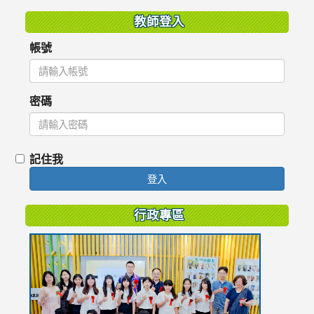
教師登入
帳號
密碼
記住我
登入
行政專區
link
to
https://