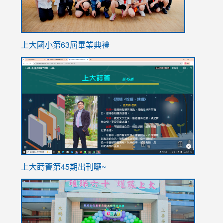
上大國小第63屆畢業典禮
link
link
to
to
https://sites.google.com/stes.tyc.edu.tw/113school
https
ink
上大蒔薈第45期出刊囉~
to
link
https://sites.google.com/stes.tyc.edu.tw/113school
to
https://