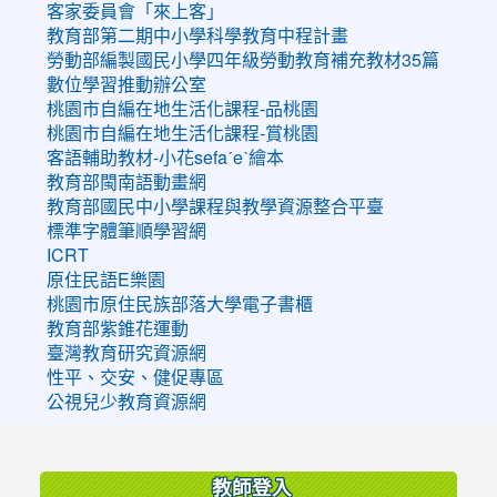
客家委員會「來上客」
教育部第二期中小學科學教育中程計畫
勞動部編製國民小學四年級勞動教育補充教材35篇
數位學習推動辦公室
桃園市自編在地生活化課程-品桃園
桃園市自編在地生活化課程-賞桃園
客語輔助教材-小花sefaˊeˋ繪本
教育部閩南語動畫網
教育部國民中小學課程與教學資源整合平臺
標準字體筆順學習網
ICRT
原住民語E樂園
桃園市原住民族部落大學電子書櫃
教育部紫錐花運動
臺灣教育研究資源網
性平、交安、健促專區
公視兒少教育資源網
:::
教師登入