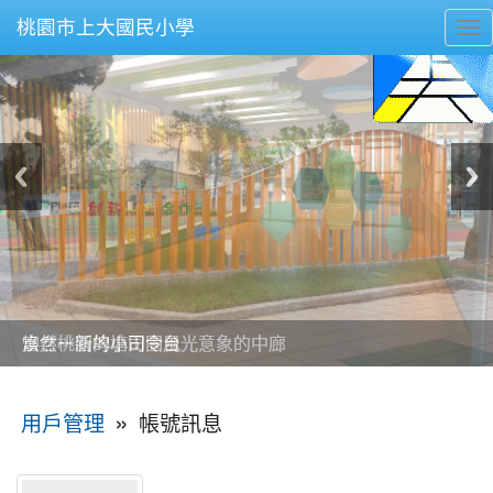
桃園市上大國民小學
To
nav
美麗的操場是我們活力的來源
美麗的操場是我們活力的來源
煥然一新的小司令台
煥然一新的小司令台
富含桃園埤塘田園風光意象的中廊
富含桃園埤塘田園風光意象的中廊
嶄新的中庭廣場
嶄新的中庭廣場
水生池生生不息
水生池生生不息
:::
»
帳號訊息
用戶管理