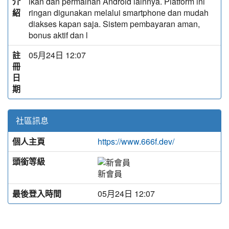
介
ikan dan permainan Android lainnya. Platform ini
紹
ringan digunakan melalui smartphone dan mudah
diakses kapan saja. Sistem pembayaran aman,
bonus aktif dan l
註
05月24日 12:07
冊
日
期
社區訊息
個人主頁
https://www.666f.dev/
頭銜等級
新會員
最後登入時間
05月24日 12:07