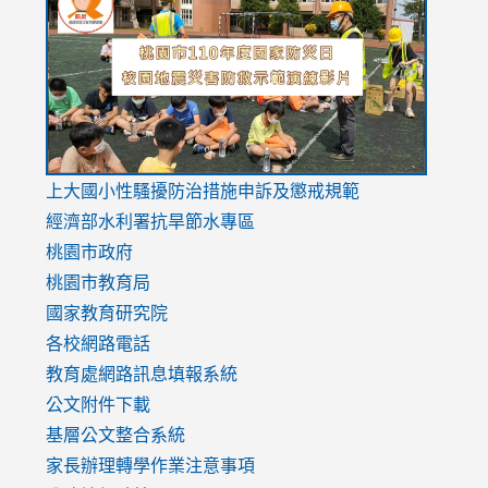
to
to
to
https://drive.google.com/file/d/1AXdrxzgdGrHK7k94y0
https:/
https:/
usp=sharing
v=hC_g
v=hC_g
link
上大國小性騷擾防治措施
申訴及懲戒規範
to
經濟部水利署抗旱節水專區
https://www.youtube.com/watch?
桃園市政府
v=mfpNykQ0g4M
桃園市教育局
國家教育研究院
各校網路電話
教育處網路訊息填報系統
公文附件下載
基層公文整合系統
家長辦理轉學作業注意事項