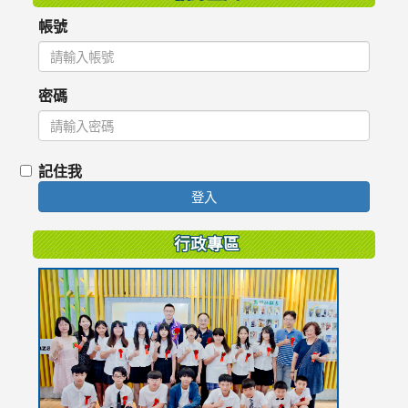
帳號
密碼
記住我
登入
行政專區
link
to
https://