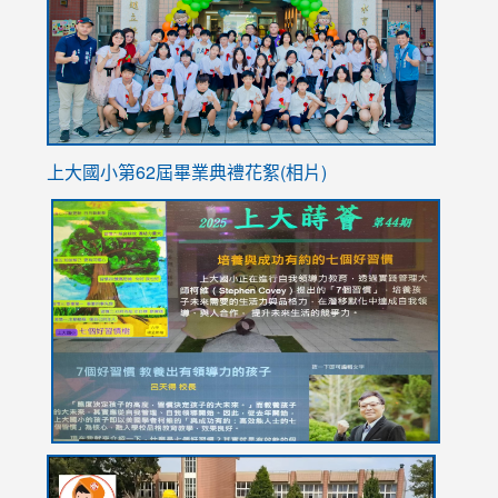
YfDQpp
usp=sha
上大國小第62屆畢
業典禮花絮(相片)
link
link
link
link
link
to
to
to
to
to
https://drive.google.com/file/d/1I-
https://sites.google.com/stes.tyc.edu.tw/113school
https:
https:
https:
YfDQppRvyMk686kIw6SBbssEIZ6WnT/view?
usp=sh
8M
usp=sharing
link
link
link