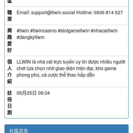
區
職
Email: support@llwin.social Hotline: 0936 814 527
業
興
#llwin #llwincasino #slotgamellwin #nhacaillwin
趣
#dangkyllwin
愛
好
個
LLWIN là nhà cái trực tuyến uy tín được nhiều người
人
chơi lựa chọn nhờ giao diện hiện đại, kho game
介
phong phú, cá cược thể thao hấp dẫn
紹
註
05月25日 09:34
冊
日
期
社區訊息