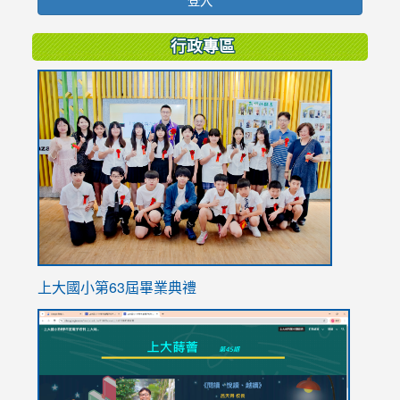
行政專區
link
to
https://
上大國小第63屆畢業典禮
link
link
to
to
https://sites.google.com/stes.tyc.edu.tw/113school
https