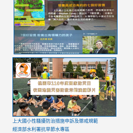
to
to
to
to
to
https://drive.google.com/file/d/1I-
https://sites.google.com/stes.tyc.edu.tw/113school
https:
https:
https:
YfDQppRvyMk686kIw6SBbssEIZ6WnT/view?
usp=sh
8M
usp=sharing
link
link
link
to
to
to
https://drive.google.com/file/d/1AXdrxzgdGrHK7k94y0
https:/
https:/
usp=sharing
v=hC_g
v=hC_g
link
上大國小性騷擾防治措施
申訴及懲戒規範
to
經濟部水利署抗旱節水專區