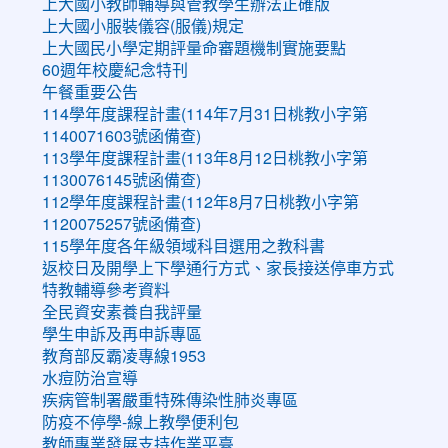
上大國小教師輔導與管教學生辦法正確版
上大國小服裝儀容(服儀)規定
上大國民小學定期評量命審題機制實施要點
60週年校慶紀念特刊
午餐重要公告
114學年度課程計畫(114年7月31日桃教小字第
1140071603號函備查)
113學年度課程計畫(113年8月12日桃教小字第
1130076145號函備查)
112學年度課程計畫(112年8月7日桃教小字第
1120075257號函備查)
115學年度各年級領域科目選用之教科書
返校日及開學上下學通行方式、家長接送停車方式
特教輔導參考資料
全民資安素養自我評量
學生申訴及再申訴專區
教育部反霸凌專線1953
水痘防治宣導
疾病管制署嚴重特殊傳染性肺炎專區
防疫不停學-線上教學便利包
教師專業發展支持作業平臺