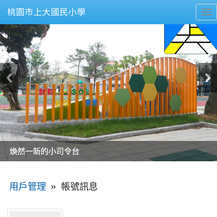
桃園市上大國民小學
To
nav
美麗的操場是我們活力的來源
美麗的操場是我們活力的來源
煥然一新的小司令台
煥然一新的小司令台
富含桃園埤塘田園風光意象的中廊
富含桃園埤塘田園風光意象的中廊
嶄新的中庭廣場
嶄新的中庭廣場
水生池生生不息
水生池生生不息
:::
»
帳號訊息
用戶管理