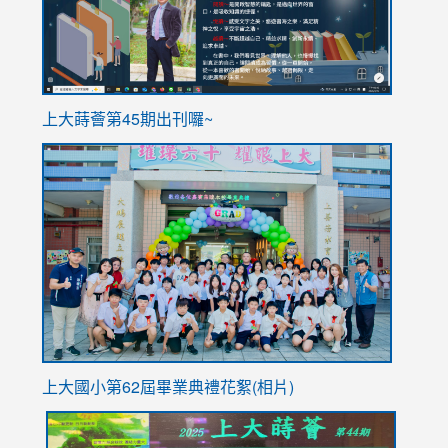
ink
上大蒔薈第45期出刊囉~
to
link
https://sites.google.com/stes.tyc.edu.tw/113school
to
https://
YfDQpp
usp=sha
上大國小第62屆畢
業典禮花絮(相片)
link
link
link
link
link