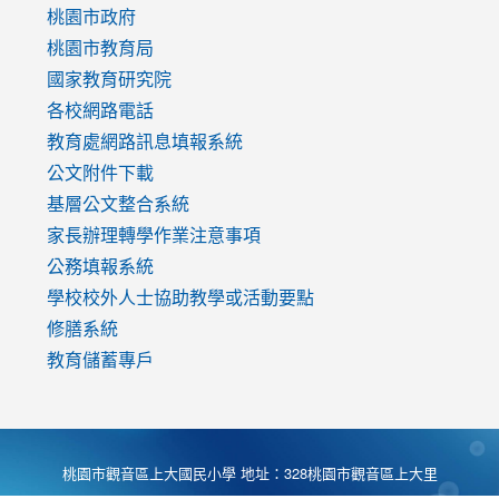
https://www.youtube.com/watch?
桃園市政府
v=mfpNykQ0g4M
桃園市教育局
國家教育研究院
各校網路電話
教育處網路訊息填報系統
公文附件下載
基層公文整合系統
家長辦理轉學作業注意事項
公務填報系統
學校校外人士協助教學或活動要點
修膳系統
教育儲蓄專戶
桃園市觀音區上大國民小學 地址：328桃園市觀音區上大里