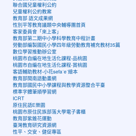
聯合國兒童權利公約
兒童權利公約教案
教育部 語文成果網
性別平等教育議題中央輔導團首頁
客家委員會「來上客」
教育部第二期中小學科學教育中程計畫
勞動部編製國民小學四年級勞動教育補充教材35篇
數位學習推動辦公室
桃園市自編在地生活化課程-品桃園
桃園市自編在地生活化課程-賞桃園
客語輔助教材-小花sefaˊeˋ繪本
教育部閩南語動畫網
教育部國民中小學課程與教學資源整合平臺
標準字體筆順學習網
ICRT
原住民語E樂園
桃園市原住民族部落大學電子書櫃
教育部紫錐花運動
臺灣教育研究資源網
性平、交安、健促專區