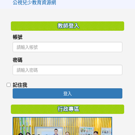
公視兒少教育資源網
:::
教師登入
帳號
密碼
記住我
登入
行政專區
link
to