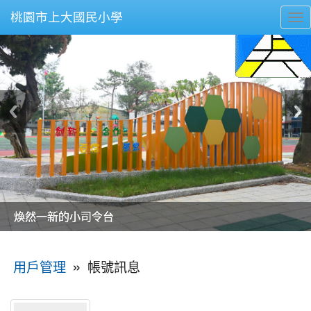
桃園市上大國民小學
To
nav
美麗的操場是我們活力的來源
美麗的操場是我們活力的來源
煥然一新的小司令台
煥然一新的小司令台
富含桃園埤塘田園風光意象的中廊
富含桃園埤塘田園風光意象的中廊
嶄新的中庭廣場
嶄新的中庭廣場
水生池生生不息
水生池生生不息
:::
»
帳號訊息
用戶管理