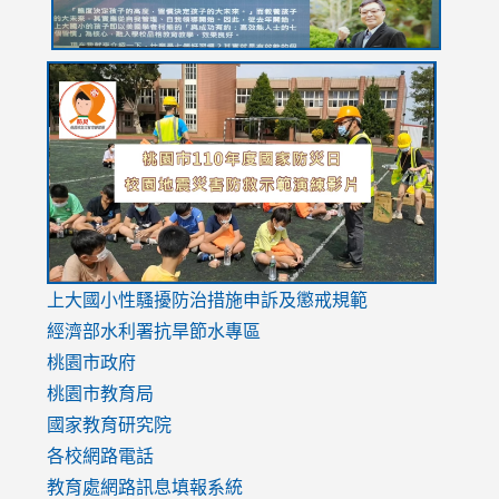
link
link
link
to
to
to
https://drive.google.com/file/d/1AXdrxzgdGrHK7k94y0
https:/
https:/
usp=sharing
v=hC_g
v=hC_g
link
上大國小性騷擾防治措施
申訴及懲戒規範
to
經濟部水利署抗旱節水專區
https://www.youtube.com/watch?
桃園市政府
v=mfpNykQ0g4M
桃園市教育局
國家教育研究院
各校網路電話
教育處網路訊息填報系統