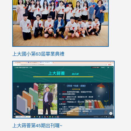
https://
上大國小第63屆畢業典禮
link
link
to
to
https://sites.google.com/stes.tyc.edu.tw/113school
https
ink
上大蒔薈第45期出刊囉~
to