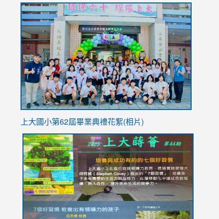
link
https://sites.google.com/stes.tyc.edu.tw/113school
to
https://
YfDQpp
usp=sha
上大國小第62屆畢
業典禮花絮(相片)
link
link
link
link
link
to
to
to
to
to
https://drive.google.com/file/d/1I-
https://sites.google.com/stes.tyc.edu.tw/113school
https:
https:
https:
YfDQppRvyMk686kIw6SBbssEIZ6WnT/view?
usp=sh
8M
usp=sharing