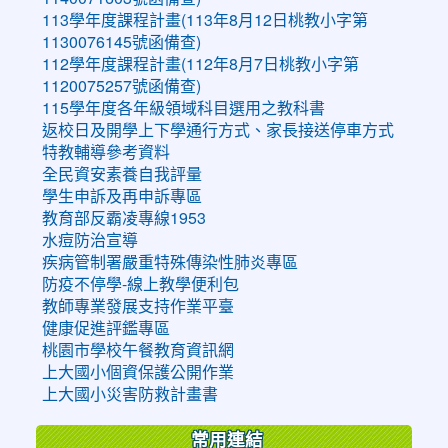
113學年度課程計畫(113年8月12日桃教小字第
1130076145號函備查)
112學年度課程計畫(112年8月7日桃教小字第
1120075257號函備查)
115學年度各年級領域科目選用之教科書
返校日及開學上下學通行方式、家長接送停車方式
特教輔導參考資料
全民資安素養自我評量
學生申訴及再申訴專區
教育部反霸凌專線1953
水痘防治宣導
疾病管制署嚴重特殊傳染性肺炎專區
防疫不停學-線上教學便利包
教師專業發展支持作業平臺
健康促進評鑑專區
桃園市學校午餐教育資訊網
上大國小個資保護公開作業
上大國小災害防救計畫書
常用連結