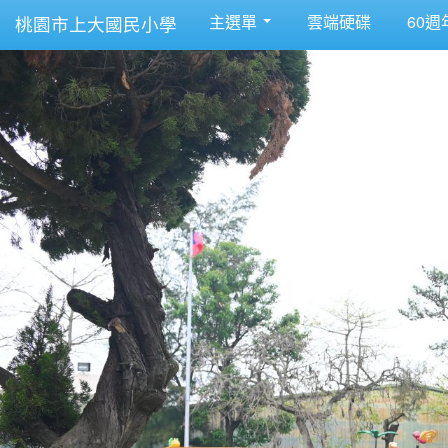
主選單
雲端硬碟
60週
桃園市上大國民小學