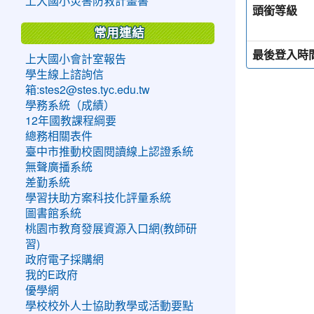
上大國小災害防救計畫書
頭銜等級
常用連結
最後登入時
上大國小會計室報告
學生線上諮詢信
箱:stes2@stes.tyc.edu.tw
學務系統（成績）
12年國教課程綱要
總務相關表件
臺中市推動校園閱讀線上認證系統
無聲廣播系統
差勤系統
學習扶助方案科技化評量系統
圖書館系統
桃園市教育發展資源入口網(教師研
習)
政府電子採購網
我的E政府
優學網
學校校外人士協助教學或活動要點