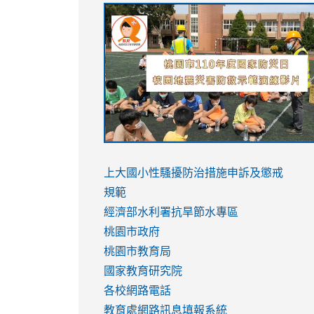
link
link
link
link
to
to
to
to
https://sites.google.com/stes.tyc.ed
https://drive.google.com/file/d/1AXdr
https://youtu.be/jJOMVWY3-
https://drive.google.com/file/d/1AXdr
usp=sharing
8M
usp=sharing
link
link
to
to
link
上大國小性騷擾防治措施
申訴及懲戒
https://www.youtube.com/watch?
https://www.youtube.com/watch?
to
規範
v=hC_gdZndU9s
v=hC_gdZndU9s
https://www.youtube.com/watch?
經濟部水利署抗旱節水專區
v=mfpNykQ0g4M
桃園市政府
桃園市教育局
國家教育研究院
各校網路電話
教育處網路訊息填報系統