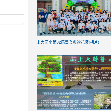
link
上大國小第62屆畢
業典禮花絮(相片)
to
link
link
https://drive.google.com/file/d/1I-
to
to
YfDQppRvyMk686kIw6SBbssEIZ6WnT/vi
https://drive.google.com/file/d/1I-
https://sites.google.com/stes.tyc.ed
usp=sharing
YfDQppRvyMk686kIw6SBbssEIZ6WnT/vi
usp=sharing