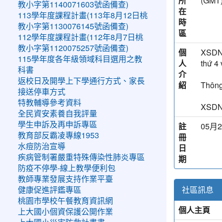
所
(G
教小字第1140071603號函備查)
在
113學年度課程計畫(113年8月12日桃
時
教小字第1130076145號函備查)
區
112學年度課程計畫(112年8月7日桃
教小字第1120075257號函備查)
個
XSDNG
115學年度各年級領域科目選用之教
人
thứ 4
科書
介
返校日及開學上下學通行方式、家長
紹
Thông
接送停車方式
特教輔導參考資料
XSDN
全民資安素養自我評量
學生申訴及再申訴專區
註
05月2
教育部反霸凌專線1953
冊
水痘防治宣導
日
疾病管制署嚴重特殊傳染性肺炎專區
期
防疫不停學-線上教學便利包
教師專業發展支持作業平臺
社區訊息
健康促進評鑑專區
桃園市學校午餐教育資訊網
個人主頁
上大國小個資保護公開作業