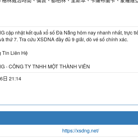
MT) 格林威治時間、倫敦、都柏林、里斯本、卡薩布蘭卡、蒙羅維
 cập nhật kết quả xổ số Đà Nẵng hôm nay nhanh nhất, trực ti
 và thứ 7. Tra cứu XSDNA đầy đủ 9 giải, dò vé số chính xác.
 Tin Liên Hệ
G - CÔNG TY TNHH MỘT THÀNH VIÊN
6日 21:14
https://xsdng.net/