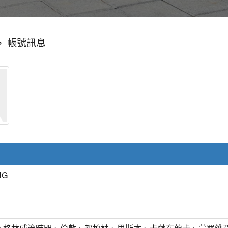
»
帳號訊息
NG