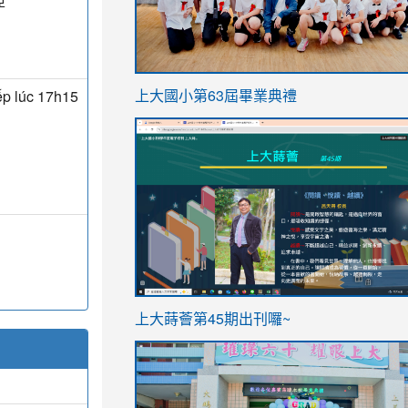
亞
link
ếp lúc 17h15
上大國小第63屆畢業典禮
to
link
https://sites.google.com/stes.t
to
https://sites.google.com/stes.tyc.ed
ink
link
上大蒔薈第45期出刊囉~
to
to
https://sites.google.com/stes.tyc.ed
https://sites.google.com/stes.t