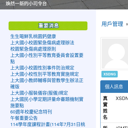
美麗的操場是我們活力的來源
美麗的操場是我們活力的來源
煥然一新的小司令台
煥然一新的小司令台
富含桃園埤塘田園風光意象的中廊
富含桃園埤塘田園風光意象的中廊
嶄新的中庭廣場
嶄新的中庭廣場
水生池生生不息
水生池生生不息
:::
:::
用戶管理
重要消息
生生喝鮮乳桃園鈣健康
上大國小校園緊急傷病處理辦法
校園緊急傷病處理原則
上大國小性別平等教育委員會設置要
點
上大國小校園性別事件防治規定
XSDNG
上大國小校性別平等教育實施規定
上大國小教師輔導與管教學生辦法正
個人訊息
確版
上大國小服裝儀容(服儀)規定
真
XSD
上大國民小學定期評量命審題機制實
實
施要點
姓
60週年校慶紀念特刊
名
午餐重要公告
114學年度課程計畫(114年7月31日桃