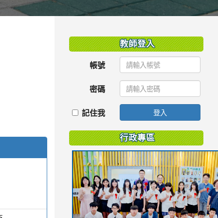
:::
教師登入
帳號
密碼
記住我
登入
行政專區