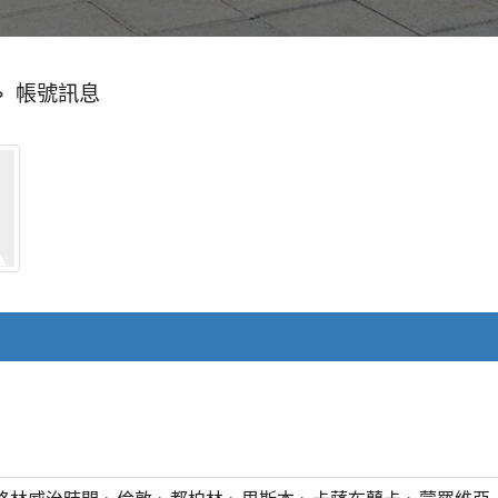
»
帳號訊息