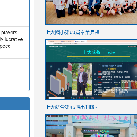
link
 players,
上大國小第63屆畢業典禮
to
ly lucrative
link
speed
https://sites.google.com/stes.t
to
https://sites.google.com/stes.tyc.ed
ink
link
上大蒔薈第45期出刊囉~
to
to
https://sites.google.com/stes.tyc.ed
https://sites.google.com/stes.t