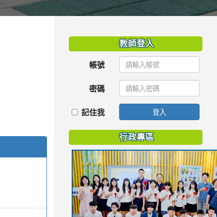
:::
教師登入
帳號
密碼
記住我
登入
行政專區