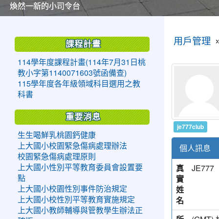
美麗的操場是我們活力的來源
美麗的操場是我們活力的來源
煥然一新的小司令台
煥然一新的小司令台
富含桃園埤塘田園風光意象的中廊
富含桃園埤塘田園風光意象的中廊
嶄新的中庭廣場
嶄新的中庭廣場
水生池生生不息
水生池生生不息
:::
:::
用戶管理
課程計畫
114學年度課程計畫(114年7月31日桃
教小字第1140071603號函備查)
115學年度各年級領域科目選用之教
科書
重要消息
je777club
生生喝鮮乳桃園鈣健康
上大國小校園緊急傷病處理辦法
個人訊息
校園緊急傷病處理原則
真
JE777
上大國小性別平等教育委員會設置要
實
點
姓
上大國小校園性別事件防治規定
名
上大國小校性別平等教育實施規定
上大國小教師輔導與管教學生辦法正