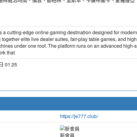
T) 格林威治時間、倫敦、都柏林、里斯本、卡薩布蘭卡、蒙羅維亞
s a cutting-edge online gaming destination designed for modern
 together elite live dealer suites, fair-play table games, and high
chines under one roof. The platform runs on an advanced high-
rk that
 01:25
https://je777.club/
新會員