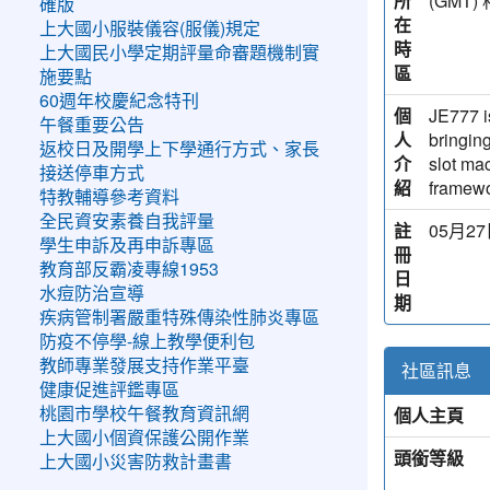
所
(GM
確版
在
上大國小服裝儀容(服儀)規定
時
上大國民小學定期評量命審題機制實
區
施要點
60週年校慶紀念特刊
個
JE777 i
午餐重要公告
人
bringing
返校日及開學上下學通行方式、家長
介
slot ma
接送停車方式
紹
framewo
特教輔導參考資料
全民資安素養自我評量
註
05月27日
學生申訴及再申訴專區
冊
教育部反霸凌專線1953
日
水痘防治宣導
期
疾病管制署嚴重特殊傳染性肺炎專區
防疫不停學-線上教學便利包
教師專業發展支持作業平臺
社區訊息
健康促進評鑑專區
個人主頁
桃園市學校午餐教育資訊網
上大國小個資保護公開作業
頭銜等級
上大國小災害防救計畫書