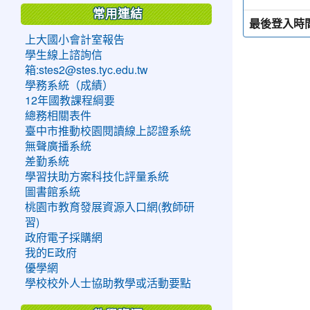
常用連結
最後登入時
上大國小會計室報告
學生線上諮詢信
箱:stes2@stes.tyc.edu.tw
學務系統（成績）
12年國教課程綱要
總務相關表件
臺中市推動校園閱讀線上認證系統
無聲廣播系統
差勤系統
學習扶助方案科技化評量系統
圖書館系統
桃園市教育發展資源入口網(教師研
習)
政府電子採購網
我的E政府
優學網
學校校外人士協助教學或活動要點