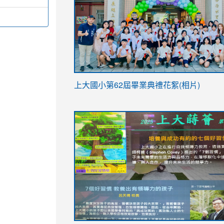
link
上大國小第62屆畢
業典禮花絮(相片)
to
link
link
https://drive.google.com/file/d/1I-
to
to
YfDQppRvyMk686kIw6SBbssEIZ6WnT/vi
https://drive.google.com/file/d/1I-
https://sites.google.com/stes.tyc.ed
usp=sharing
YfDQppRvyMk686kIw6SBbssEIZ6WnT/vi
usp=sharing