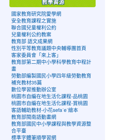
教學資源
國家教育研究院愛學網
安全教育課程之實施
聯合國兒童權利公約
兒童權利公約教案
教育部 語文成果網
性別平等教育議題中央輔導團首頁
客家委員會「來上客」
教育部第二期中小學科學教育中程計
畫
勞動部編製國民小學四年級勞動教育
補充教材35篇
數位學習推動辦公室
桃園市自編在地生活化課程-品桃園
桃園市自編在地生活化課程-賞桃園
客語輔助教材-小花sefaˊeˋ繪本
教育部閩南語動畫網
教育部國民中小學課程與教學資源整
合平臺
標準字體筆順學習網