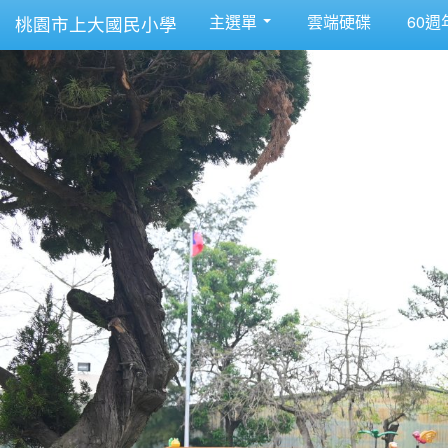
主選單
雲端硬碟
60週
桃園市上大國民小學