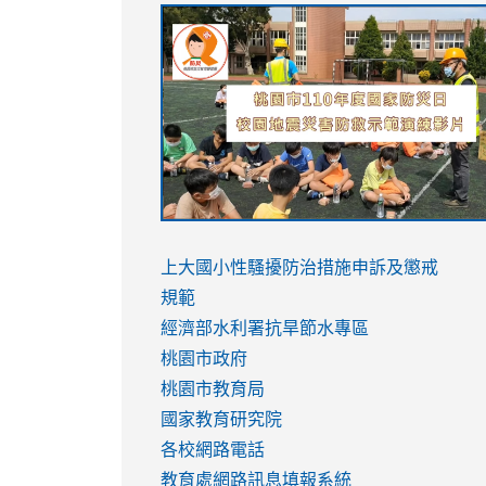
link
link
link
link
to
to
to
to
https://sites.google.com/stes.tyc.ed
https://drive.google.com/file/d/1AXdr
https://youtu.be/jJOMVWY3-
https://drive.google.com/file/d/1AXdr
usp=sharing
8M
usp=sharing
link
link
to
to
link
上大國小性騷擾防治措施
申訴及懲戒
https://www.youtube.com/watch?
https://www.youtube.com/watch?
to
規範
v=hC_gdZndU9s
v=hC_gdZndU9s
https://www.youtube.com/watch?
經濟部水利署抗旱節水專區
v=mfpNykQ0g4M
桃園市政府
桃園市教育局
國家教育研究院
各校網路電話
教育處網路訊息填報系統