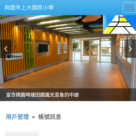
桃園市上大國民小學
To
nav
美麗的操場是我們活力的來源
美麗的操場是我們活力的來源
煥然一新的小司令台
煥然一新的小司令台
富含桃園埤塘田園風光意象的中廊
富含桃園埤塘田園風光意象的中廊
嶄新的中庭廣場
嶄新的中庭廣場
水生池生生不息
水生池生生不息
:::
»
帳號訊息
用戶管理