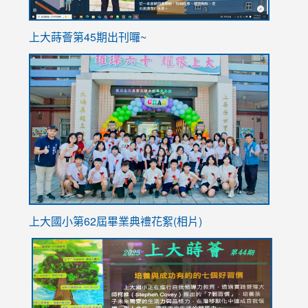
ink
上大蒔薈第45期出刊囉~
to
link
https://sites.google.com/stes.tyc.edu.tw/113school
to
https://
YfDQpp
usp=sha
上大國小第62屆畢
業典禮花絮(相片)
link
link
link
link
link
to
to
to
to
to
https://drive.google.com/file/d/1I-
https://sites.google.com/stes.tyc.edu.tw/113school
https:
https:
https:
YfDQppRvyMk686kIw6SBbssEIZ6WnT/view?
usp=sh
8M