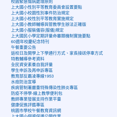
校園緊急傷病處理原則
上大國小性別平等教育委員會設置要點
上大國小校園性別事件防治規定
上大國小校性別平等教育實施規定
上大國小教師輔導與管教學生辦法正確版
上大國小服裝儀容(服儀)規定
上大國民小學定期評量命審題機制實施要點
60週年校慶紀念特刊
午餐重要公告
返校日及開學上下學通行方式、家長接送停車方式
特教輔導參考資料
全民資安素養自我評量
學生申訴及再申訴專區
教育部反霸凌專線1953
水痘防治宣導
疾病管制署嚴重特殊傳染性肺炎專區
防疫不停學-線上教學便利包
教師專業發展支持作業平臺
健康促進評鑑專區
桃園市學校午餐教育資訊網
上大國小個資保護公開作業