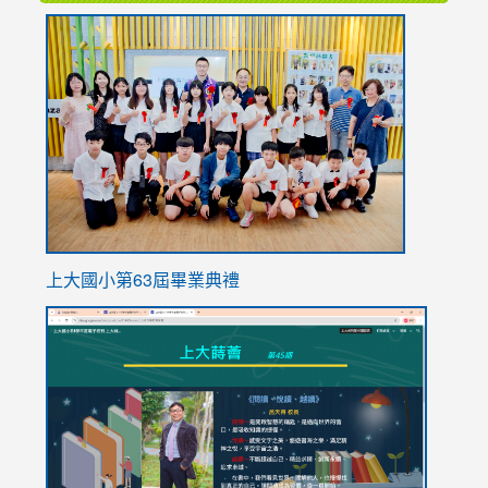
link
to
https://
上大國小第63屆畢業典禮
link
link
to
to
https://sites.google.com/stes.tyc.edu.tw/113school
https