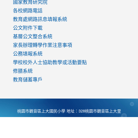
國家教育研究院
各校網路電話
教育處網路訊息填報系統
公文附件下載
基層公文整合系統
家長辦理轉學作業注意事項
公務填報系統
學校校外人士協助教學或活動要點
修膳系統
教育儲蓄專戶
桃園市觀音區上大國民小學 地址：328桃園市觀音區上大里
大湖路1段540號 電話:03-4901174 傳真:03-4900781 Desing
by
Zyinfo