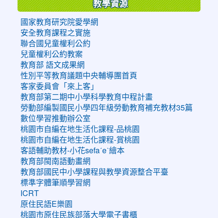
教學資源
國家教育研究院愛學網
安全教育課程之實施
聯合國兒童權利公約
兒童權利公約教案
教育部 語文成果網
性別平等教育議題中央輔導團首頁
客家委員會「來上客」
教育部第二期中小學科學教育中程計畫
勞動部編製國民小學四年級勞動教育補充教材35篇
數位學習推動辦公室
桃園市自編在地生活化課程-品桃園
桃園市自編在地生活化課程-賞桃園
客語輔助教材-小花sefaˊeˋ繪本
教育部閩南語動畫網
教育部國民中小學課程與教學資源整合平臺
標準字體筆順學習網
ICRT
原住民語E樂園
桃園市原住民族部落大學電子書櫃