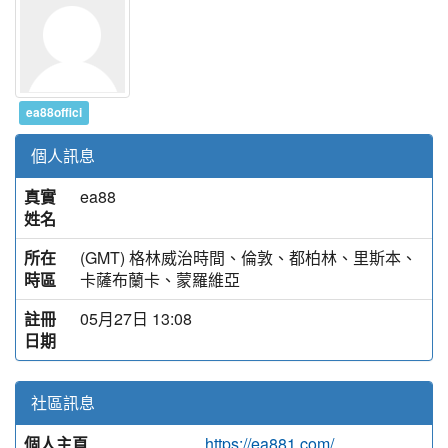
ea88offici
個人訊息
真實
ea88
姓名
所在
(GMT) 格林威治時間、倫敦、都柏林、里斯本、
時區
卡薩布蘭卡、蒙羅維亞
註冊
05月27日 13:08
日期
社區訊息
個人主頁
https://ea881.com/