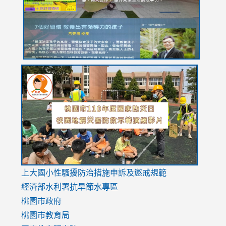
usp=sharing
link
link
link
to
to
to
https://drive.google.com/file/d/1AXdrxzgdGrHK7k94y0
https:/
https:/
usp=sharing
v=hC_g
v=hC_g
link
上大國小性騷擾防治措施
申訴及懲戒規範
to
經濟部水利署抗旱節水專區
https://www.youtube.com/watch?
桃園市政府
v=mfpNykQ0g4M
桃園市教育局