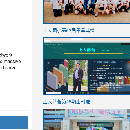
link
上大國小第63屆畢業典禮
to
link
https://sites.google.com/stes.t
to
network
https://sites.google.com/stes.tyc.ed
and massive
ed server
ink
link
上大蒔薈第45期出刊囉~
to
to
https://sites.google.com/stes.tyc.ed
https://sites.google.com/stes.t