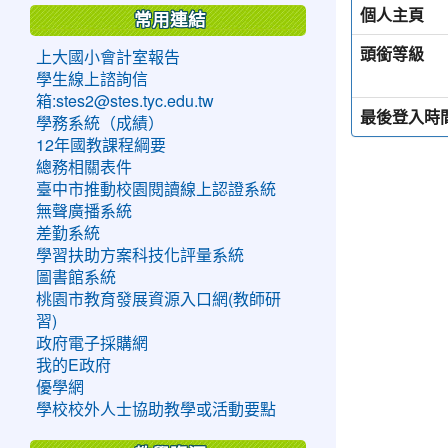
個人主頁
常用連結
頭銜等級
上大國小會計室報告
學生線上諮詢信
箱:stes2@stes.tyc.edu.tw
最後登入時
學務系統（成績）
12年國教課程綱要
總務相關表件
臺中市推動校園閱讀線上認證系統
無聲廣播系統
差勤系統
學習扶助方案科技化評量系統
圖書館系統
桃園市教育發展資源入口網(教師研
習)
政府電子採購網
我的E政府
優學網
學校校外人士協助教學或活動要點