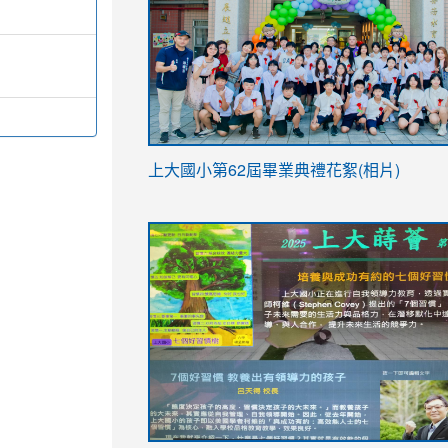
link
上大國小第62屆畢
業典禮花絮(相片)
to
link
link
https://drive.google.com/file/d/1I-
to
to
YfDQppRvyMk686kIw6SBbssEIZ6WnT/vi
https://drive.google.com/file/d/1I-
https://sites.google.com/stes.tyc.ed
usp=sharing
YfDQppRvyMk686kIw6SBbssEIZ6WnT/vi
usp=sharing