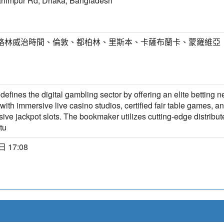
ahimpur Rd, Dhaka, Bangladesh
T) 格林威治時間、倫敦、都柏林、里斯本、卡薩布蘭卡、蒙羅維亞
efines the digital gambling sector by offering an elite betting 
with immersive live casino studios, certified fair table games, 
ive jackpot slots. The bookmaker utilizes cutting-edge distribut
tu
 17:08