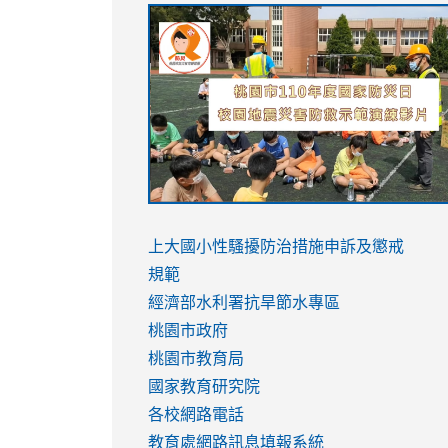
link
link
link
link
to
to
to
to
https://sites.google.com/stes.tyc.ed
https://drive.google.com/file/d/1AXdr
https://youtu.be/jJOMVWY3-
https://drive.google.com/file/d/1AXdr
usp=sharing
8M
usp=sharing
link
link
to
to
link
上大國小性騷擾防治措施
申訴及懲戒
https://www.youtube.com/watch?
https://www.youtube.com/watch?
to
規範
v=hC_gdZndU9s
v=hC_gdZndU9s
https://www.youtube.com/watch?
經濟部水利署抗旱節水專區
v=mfpNykQ0g4M
桃園市政府
桃園市教育局
國家教育研究院
各校網路電話
教育處網路訊息填報系統