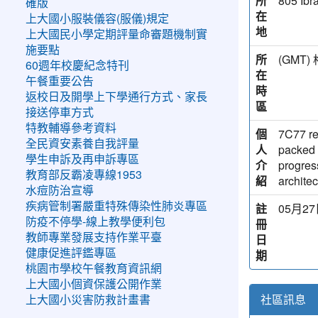
所
805 Ibr
確版
在
上大國小服裝儀容(服儀)規定
地
上大國民小學定期評量命審題機制實
施要點
所
(GM
60週年校慶紀念特刊
在
午餐重要公告
時
返校日及開學上下學通行方式、家長
區
接送停車方式
特教輔導參考資料
個
7C77 red
全民資安素養自我評量
人
packed 
學生申訴及再申訴專區
介
progress
教育部反霸凌專線1953
紹
architec
水痘防治宣導
疾病管制署嚴重特殊傳染性肺炎專區
註
05月27日
防疫不停學-線上教學便利包
冊
教師專業發展支持作業平臺
日
健康促進評鑑專區
期
桃園市學校午餐教育資訊網
上大國小個資保護公開作業
社區訊息
上大國小災害防救計畫書