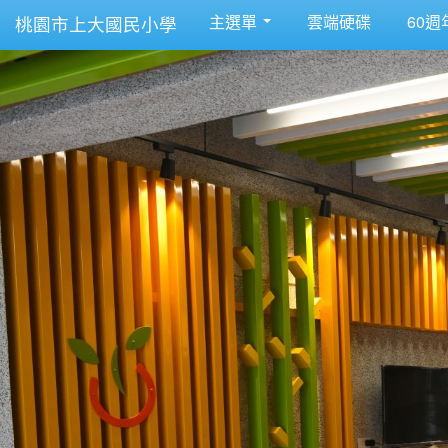
主選單
雲端硬碟
60週
桃園市上大國民小學