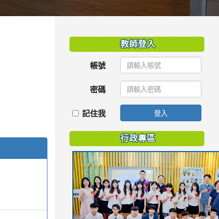
:::
教師登入
帳號
密碼
記住我
登入
行政專區