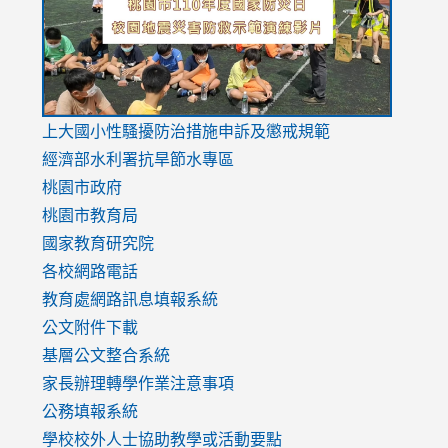
usp=sharing
v=hC_g
v=hC_g
link
上大國小性騷擾防治措施
申訴及懲戒規範
to
經濟部水利署抗旱節水專區
https://www.youtube.com/watch?
桃園市政府
v=mfpNykQ0g4M
桃園市教育局
國家教育研究院
各校網路電話
教育處網路訊息填報系統
公文附件下載
基層公文整合系統
家長辦理轉學作業注意事項
公務填報系統
學校校外人士協助教學或活動要點