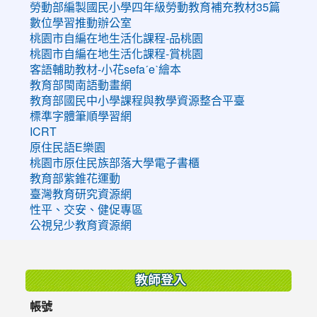
勞動部編製國民小學四年級勞動教育補充教材35篇
數位學習推動辦公室
桃園市自編在地生活化課程-品桃園
桃園市自編在地生活化課程-賞桃園
客語輔助教材-小花sefaˊeˋ繪本
教育部閩南語動畫網
教育部國民中小學課程與教學資源整合平臺
標準字體筆順學習網
ICRT
原住民語E樂園
桃園市原住民族部落大學電子書櫃
教育部紫錐花運動
臺灣教育研究資源網
性平、交安、健促專區
公視兒少教育資源網
:::
教師登入
帳號