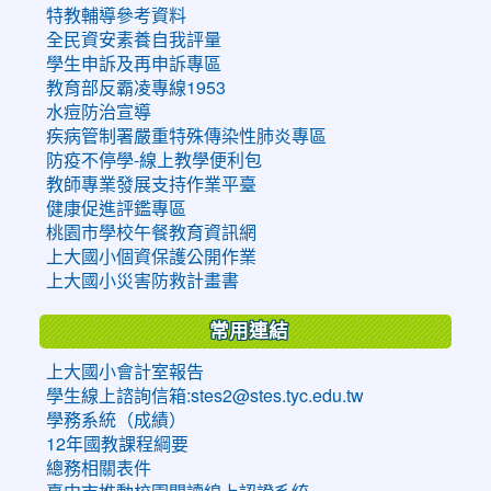
特教輔導參考資料
全民資安素養自我評量
學生申訴及再申訴專區
教育部反霸凌專線1953
水痘防治宣導
疾病管制署嚴重特殊傳染性肺炎專區
防疫不停學-線上教學便利包
教師專業發展支持作業平臺
健康促進評鑑專區
桃園市學校午餐教育資訊網
上大國小個資保護公開作業
上大國小災害防救計畫書
常用連結
上大國小會計室報告
學生線上諮詢信箱:stes2@stes.tyc.edu.tw
學務系統（成績）
12年國教課程綱要
總務相關表件