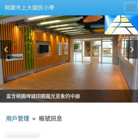
桃園市上大國民小學
To
nav
美麗的操場是我們活力的來源
美麗的操場是我們活力的來源
煥然一新的小司令台
煥然一新的小司令台
富含桃園埤塘田園風光意象的中廊
富含桃園埤塘田園風光意象的中廊
嶄新的中庭廣場
嶄新的中庭廣場
水生池生生不息
水生池生生不息
:::
»
帳號訊息
用戶管理