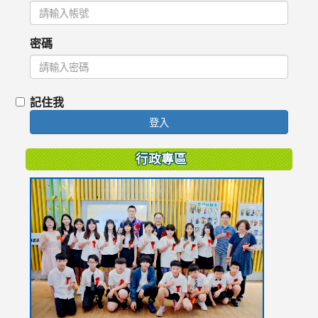
密碼
記住我
登入
行政專區
link
to
https://