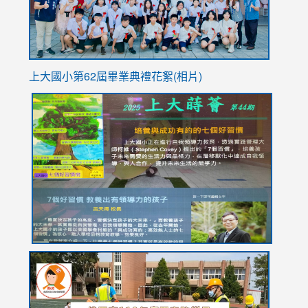
上大國小第62屆畢
業典禮花絮(相片)
link
link
link
link
link
to
to
to
to
to
https://drive.google.com/file/d/1I-
https://sites.google.com/stes.tyc.edu.tw/113school
https:
https:
https:
YfDQppRvyMk686kIw6SBbssEIZ6WnT/view?
usp=sh
8M
usp=sharing
link
link
link
to
to
to
https://drive.google.com/file/d/1AXdrxzgdGrHK7k94y0
https:/
https:/