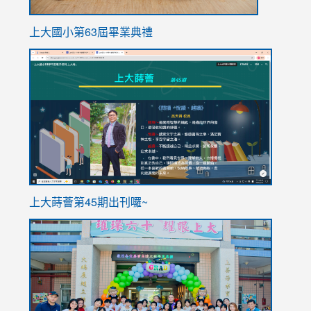
上大國小第63屆畢業典禮
link
link
to
to
https://sites.google.com/stes.tyc.edu.tw/113school
https
ink
上大蒔薈第45期出刊囉~
to
link
https://sites.google.com/stes.tyc.edu.tw/113school
to
https://
YfDQpp
usp=sha