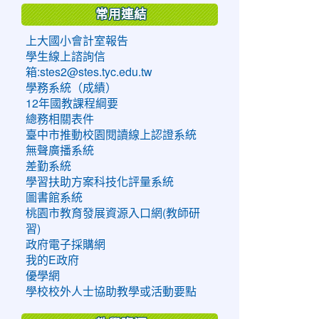
常用連結
上大國小會計室報告
學生線上諮詢信
箱:stes2@stes.tyc.edu.tw
學務系統（成績）
12年國教課程綱要
總務相關表件
臺中市推動校園閱讀線上認證系統
無聲廣播系統
差勤系統
學習扶助方案科技化評量系統
圖書館系統
桃園市教育發展資源入口網(教師研
習)
政府電子採購網
我的E政府
優學網
學校校外人士協助教學或活動要點