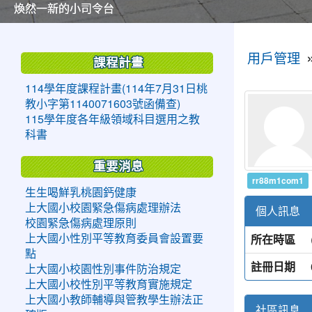
美麗的操場是我們活力的來源
美麗的操場是我們活力的來源
煥然一新的小司令台
煥然一新的小司令台
富含桃園埤塘田園風光意象的中廊
富含桃園埤塘田園風光意象的中廊
嶄新的中庭廣場
嶄新的中庭廣場
水生池生生不息
水生池生生不息
:::
:::
用戶管理
課程計畫
114學年度課程計畫(114年7月31日桃
教小字第1140071603號函備查)
115學年度各年級領域科目選用之教
科書
重要消息
rr88m1com1
生生喝鮮乳桃園鈣健康
上大國小校園緊急傷病處理辦法
個人訊息
校園緊急傷病處理原則
所在時區
上大國小性別平等教育委員會設置要
點
註冊日期
上大國小校園性別事件防治規定
上大國小校性別平等教育實施規定
上大國小教師輔導與管教學生辦法正
社區訊息