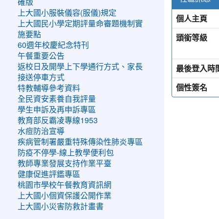
確版
上大國小服裝儀容(服儀)規定
個人主頁
上大國民小學定期評量命審題機制實
施要點
頭銜等級
60週年校慶紀念特刊
午餐重要公告
返校日及開學上下學通行方式、家長
最後登入時
接送停車方式
個性簽名
特教輔導參考資料
全民資安素養自我評量
學生申訴及再申訴專區
教育部反霸凌專線1953
水痘防治宣導
疾病管制署嚴重特殊傳染性肺炎專區
防疫不停學-線上教學便利包
教師專業發展支持作業平臺
健康促進評鑑專區
桃園市學校午餐教育資訊網
上大國小個資保護公開作業
上大國小災害防救計畫書