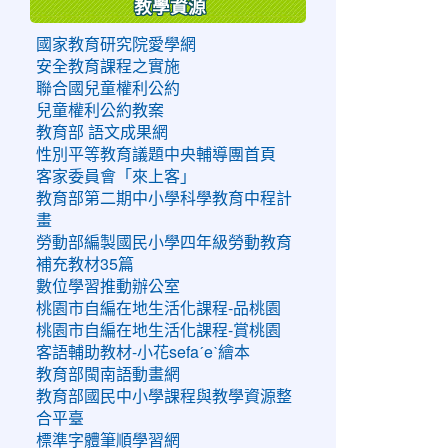
教學資源
國家教育研究院愛學網
安全教育課程之實施
聯合國兒童權利公約
兒童權利公約教案
教育部 語文成果網
性別平等教育議題中央輔導團首頁
客家委員會「來上客」
教育部第二期中小學科學教育中程計
畫
勞動部編製國民小學四年級勞動教育
補充教材35篇
數位學習推動辦公室
桃園市自編在地生活化課程-品桃園
桃園市自編在地生活化課程-賞桃園
客語輔助教材-小花sefaˊeˋ繪本
教育部閩南語動畫網
教育部國民中小學課程與教學資源整
合平臺
標準字體筆順學習網