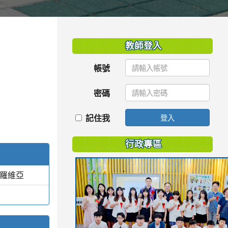
:::
教師登入
帳號
密碼
記住我
登入
行政專區
蒙羅維亞