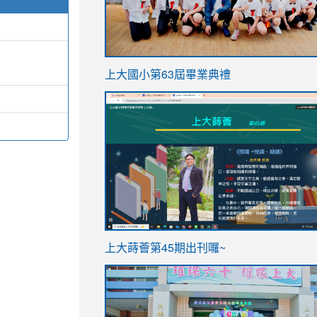
link
上大國小第63屆畢業典禮
to
link
https://sites.google.com/stes.t
to
https://sites.google.com/stes.tyc.ed
ink
link
上大蒔薈第45期出刊囉~
to
to
https://sites.google.com/stes.tyc.ed
https://sites.google.com/stes.t