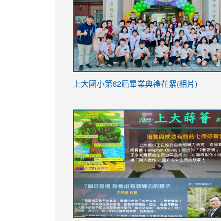
link
上大國小第62屆畢
業典禮花絮(相片)
to
link
link
https://drive.google.com/file/d/1I-
to
to
YfDQppRvyMk686kIw6SBbssEIZ6WnT/vi
https://drive.google.com/file/d/1I-
https://sites.google.com/stes.tyc.ed
usp=sharing
YfDQppRvyMk686kIw6SBbssEIZ6WnT/vi
usp=sharing