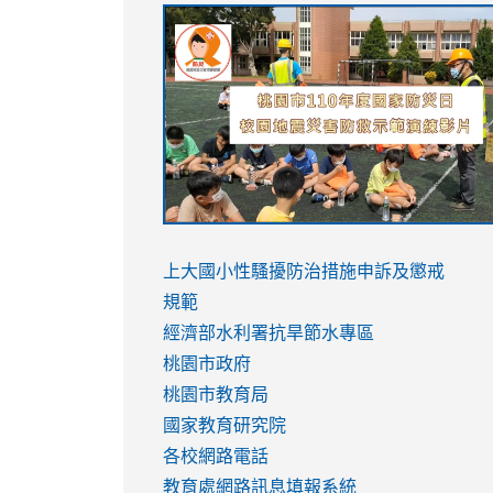
link
link
link
link
to
to
to
to
https://sites.google.com/stes.tyc.ed
https://drive.google.com/file/d/1AXdr
https://youtu.be/jJOMVWY3-
https://drive.google.com/file/d/1AXdr
usp=sharing
8M
usp=sharing
link
link
to
to
link
上大國小性騷擾防治措施
申訴及懲戒
https://www.youtube.com/watch?
https://www.youtube.com/watch?
to
規範
v=hC_gdZndU9s
v=hC_gdZndU9s
https://www.youtube.com/watch?
經濟部水利署抗旱節水專區
v=mfpNykQ0g4M
桃園市政府
桃園市教育局
國家教育研究院
各校網路電話
教育處網路訊息填報系統