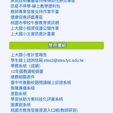
疾病管制署嚴重特殊傳染性肺炎專區
防疫不停學-線上教學便利包
教師專業發展支持作業平臺
健康促進評鑑專區
桃園市學校午餐教育資訊網
上大國小個資保護公開作業
上大國小災害防救計畫書
常用連結
上大國小會計室報告
學生線上諮詢信箱:stes2@stes.tyc.edu.tw
學務系統（成績）
12年國教課程綱要
總務相關表件
臺中市推動校園閱讀線上認證系統
無聲廣播系統
差勤系統
學習扶助方案科技化評量系統
圖書館系統
桃園市教育發展資源入口網(教師研習)