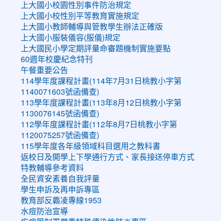
上大國小校園性別事件防治規定
上大國小校性別平等教育實施規定
上大國小教師輔導與管教學生辦法正確版
上大國小服裝儀容(服儀)規定
上大國民小學定期評量命審題機制實施要點
60週年校慶紀念特刊
午餐重要公告
114學年度課程計畫(114年7月31日桃教小字第
1140071603號函備查)
113學年度課程計畫(113年8月12日桃教小字第
1130076145號函備查)
112學年度課程計畫(112年8月7日桃教小字第
1120075257號函備查)
115學年度各年級領域科目選用之教科書
返校日及開學上下學通行方式、家長接送停車方式
特教輔導參考資料
全民資安素養自我評量
學生申訴及再申訴專區
教育部反霸凌專線1953
水痘防治宣導