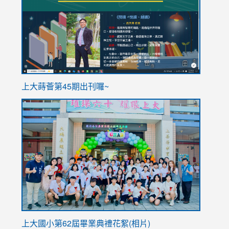
https://sites.google.com/stes.tyc.edu.tw/113school
https
ink
上大蒔薈第45期出刊囉~
to
link
https://sites.google.com/stes.tyc.edu.tw/113school
to
https://
YfDQpp
usp=sha
上大國小第62屆畢
業典禮花絮(相片)