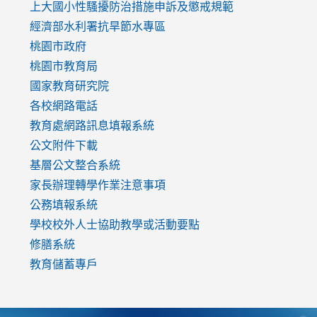
link
上大國小性騷擾防治措施
申訴及懲戒規範
to
經濟部水利署抗旱節水專區
https://www.youtube.com/watch?
桃園市政府
v=mfpNykQ0g4M
桃園市教育局
國家教育研究院
各校網路電話
教育處網路訊息填報系統
公文附件下載
基層公文整合系統
家長辦理轉學作業注意事項
公務填報系統
學校校外人士協助教學或活動要點
修膳系統
教育儲蓄專戶