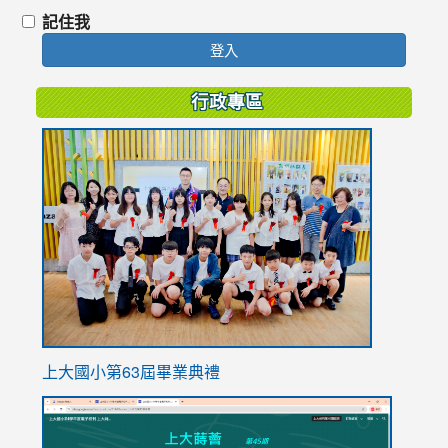
記住我
登入
行政專區
link
to
https://
上大國小第63屆畢業典禮
link
link
to
to