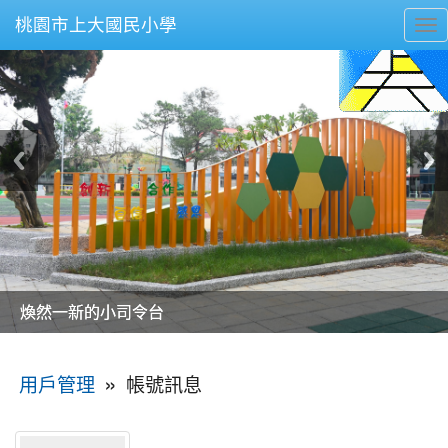
桃園市上大國民小學
To
nav
美麗的操場是我們活力的來源
美麗的操場是我們活力的來源
煥然一新的小司令台
煥然一新的小司令台
富含桃園埤塘田園風光意象的中廊
富含桃園埤塘田園風光意象的中廊
嶄新的中庭廣場
嶄新的中庭廣場
水生池生生不息
水生池生生不息
:::
»
帳號訊息
用戶管理