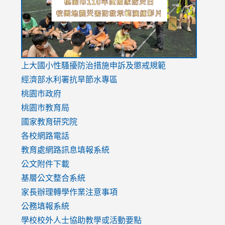
usp=sharing
v=hC_g
v=hC_g
link
上大國小性騷擾防治措施
申訴及懲戒規範
to
經濟部水利署抗旱節水專區
https://www.youtube.com/watch?
桃園市政府
v=mfpNykQ0g4M
桃園市教育局
國家教育研究院
各校網路電話
教育處網路訊息填報系統
公文附件下載
基層公文整合系統
家長辦理轉學作業注意事項
公務填報系統
學校校外人士協助教學或活動要點