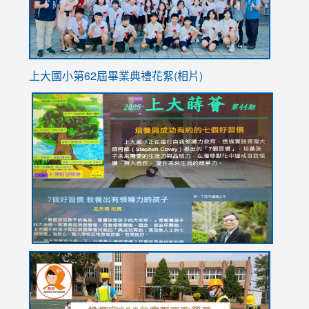
上大國小第62屆畢
業典禮花絮(相片)
link
link
link
link
link
to
to
to
to
to
https://drive.google.com/file/d/1I-
https://sites.google.com/stes.tyc.edu.tw/113school
https:
https:
https:
YfDQppRvyMk686kIw6SBbssEIZ6WnT/view?
usp=sh
8M
usp=sharing
link
link
link
to
to
to
https://drive.google.com/file/d/1AXdrxzgdGrHK7k94y0
https:/
https:/