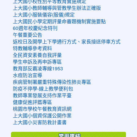
上大國小校性別平等教育實施規定
上大國小教師輔導與管教學生辦法正確版
上大國小服裝儀容(服儀)規定
上大國民小學定期評量命審題機制實施要點
60週年校慶紀念特刊
午餐重要公告
返校日及開學上下學通行方式、家長接送停車方式
特教輔導參考資料
全民資安素養自我評量
學生申訴及再申訴專區
教育部反霸凌專線1953
水痘防治宣導
疾病管制署嚴重特殊傳染性肺炎專區
防疫不停學-線上教學便利包
教師專業發展支持作業平臺
健康促進評鑑專區
桃園市學校午餐教育資訊網
上大國小個資保護公開作業
上大國小災害防救計畫書
常用連結