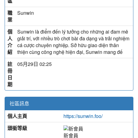
區
職
Sunwin
業
個
Sunwin là điểm đến lý tưởng cho những ai đam mê
人
giải trí, với nhiều trò chơi bài đa dạng và trải nghiệm
介
cá cược chuyên nghiệp. Sở hữu giao diện thân
紹
thiện cùng công nghệ hiện đại, Sunwin mang đế
註
05月29日 02:25
冊
日
期
社區訊息
個人主頁
https://sunwin.foo/
頭銜等級
新會員