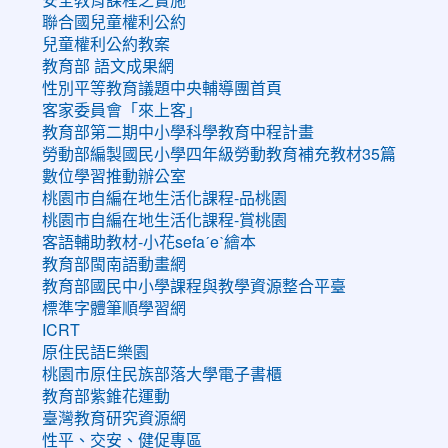
聯合國兒童權利公約
兒童權利公約教案
教育部 語文成果網
性別平等教育議題中央輔導團首頁
客家委員會「來上客」
教育部第二期中小學科學教育中程計畫
勞動部編製國民小學四年級勞動教育補充教材35篇
數位學習推動辦公室
桃園市自編在地生活化課程-品桃園
桃園市自編在地生活化課程-賞桃園
客語輔助教材-小花sefaˊeˋ繪本
教育部閩南語動畫網
教育部國民中小學課程與教學資源整合平臺
標準字體筆順學習網
ICRT
原住民語E樂園
桃園市原住民族部落大學電子書櫃
教育部紫錐花運動
臺灣教育研究資源網
性平、交安、健促專區