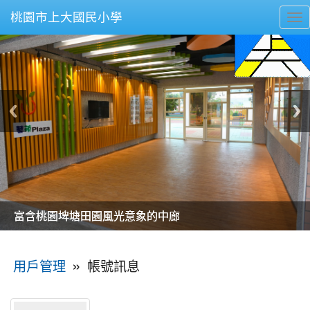
桃園市上大國民小學
To
nav
美麗的操場是我們活力的來源
美麗的操場是我們活力的來源
煥然一新的小司令台
煥然一新的小司令台
富含桃園埤塘田園風光意象的中廊
富含桃園埤塘田園風光意象的中廊
嶄新的中庭廣場
嶄新的中庭廣場
水生池生生不息
水生池生生不息
:::
»
帳號訊息
用戶管理