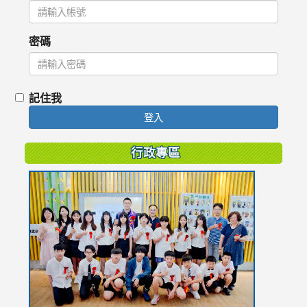
密碼
記住我
登入
行政專區
link
to
https://