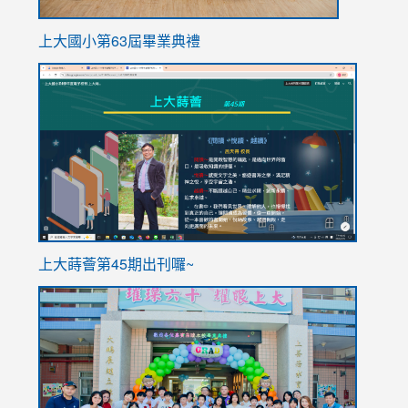
上大國小第63屆畢業典禮
link
link
to
to
https://sites.google.com/stes.tyc.edu.tw/113school
https
ink
上大蒔薈第45期出刊囉~
to
link
https://sites.google.com/stes.tyc.edu.tw/113school
to
https://
YfDQpp
usp=sha