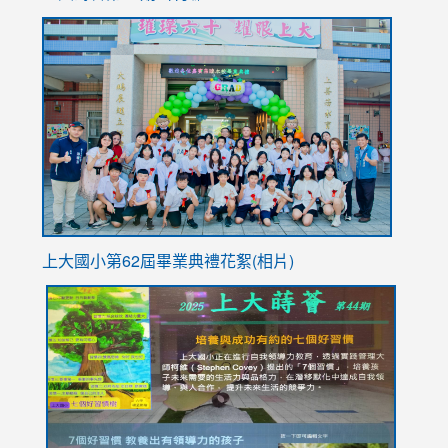
to
link
https://sites.google.com/stes.tyc.edu.tw/113school
to
https://
YfDQpp
usp=sha
上大國小第62屆畢
業典禮花絮(相片)
link
link
link
link
link
to
to
to
to
to
https://drive.google.com/file/d/1I-
https://sites.google.com/stes.tyc.edu.tw/113school
https:
https:
https:
YfDQppRvyMk686kIw6SBbssEIZ6WnT/view?
usp=sh
8M
usp=sharing