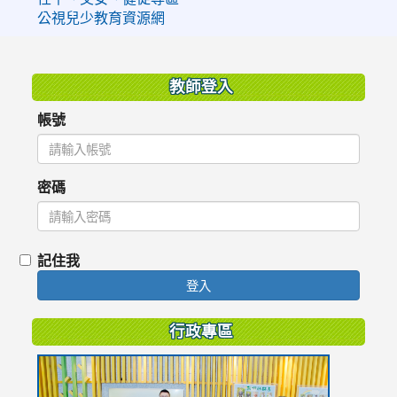
公視兒少教育資源網
:::
教師登入
帳號
密碼
記住我
登入
行政專區
link
to