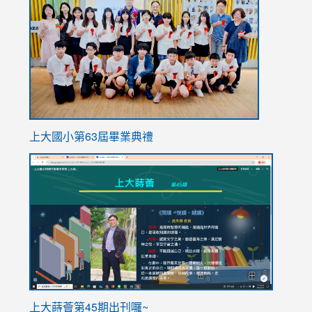
https://
上大國小第63屆畢業典禮
link
link
to
to
https://sites.google.com/stes.tyc.edu.tw/113school
https
ink
上大蒔薈第45期出刊囉~