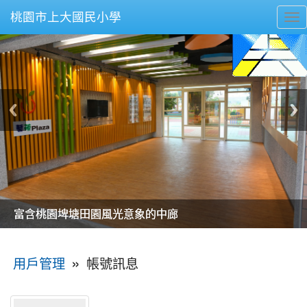
桃園市上大國民小學
To
nav
美麗的操場是我們活力的來源
美麗的操場是我們活力的來源
煥然一新的小司令台
煥然一新的小司令台
富含桃園埤塘田園風光意象的中廊
富含桃園埤塘田園風光意象的中廊
嶄新的中庭廣場
嶄新的中庭廣場
水生池生生不息
水生池生生不息
:::
»
帳號訊息
用戶管理