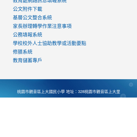
教育處網路訊息填報系統
公文附件下載
基層公文整合系統
家長辦理轉學作業注意事項
公務填報系統
學校校外人士協助教學或活動要點
修膳系統
教育儲蓄專戶
桃園市觀音區上大國民小學 地址：328桃園市觀音區上大里
大湖路1段540號 電話:03-4901174 傳真:03-4900781 Desing
by
Zyinfo