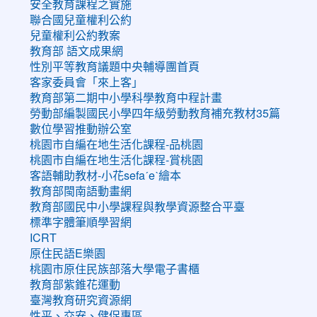
安全教育課程之實施
聯合國兒童權利公約
兒童權利公約教案
教育部 語文成果網
性別平等教育議題中央輔導團首頁
客家委員會「來上客」
教育部第二期中小學科學教育中程計畫
勞動部編製國民小學四年級勞動教育補充教材35篇
數位學習推動辦公室
桃園市自編在地生活化課程-品桃園
桃園市自編在地生活化課程-賞桃園
客語輔助教材-小花sefaˊeˋ繪本
教育部閩南語動畫網
教育部國民中小學課程與教學資源整合平臺
標準字體筆順學習網
ICRT
原住民語E樂園
桃園市原住民族部落大學電子書櫃
教育部紫錐花運動
臺灣教育研究資源網
性平、交安、健促專區