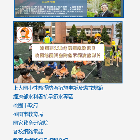
link
link
link
to
to
to
https://drive.google.com/file/d/1AXdrxzgdGrHK7k94y0
https:/
https:/
usp=sharing
v=hC_g
v=hC_g
link
上大國小性騷擾防治措施
申訴及懲戒規範
to
經濟部水利署抗旱節水專區
https://www.youtube.com/watch?
桃園市政府
v=mfpNykQ0g4M
桃園市教育局
國家教育研究院
各校網路電話