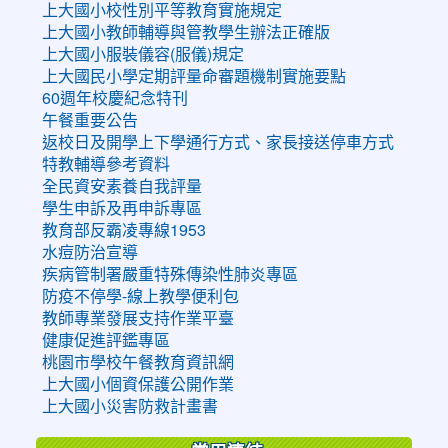
上大國小校性別平等教育實施規定
上大國小教師輔導與管教學生辦法正確版
上大國小服裝儀容(服儀)規定
上大國民小學定期評量命審題機制實施要點
60週年校慶紀念特刊
午餐重要公告
返校日及開學上下學通行方式、家長接送停車方式
特教輔導參考資料
全民資安素養自我評量
學生申訴及再申訴專區
教育部反霸凌專線1953
水痘防治宣導
疾病管制署嚴重特殊傳染性肺炎專區
防疫不停學-線上教學便利包
教師專業發展支持作業平臺
健康促進評鑑專區
桃園市學校午餐教育資訊網
上大國小個資保護公開作業
上大國小災害防救計畫書