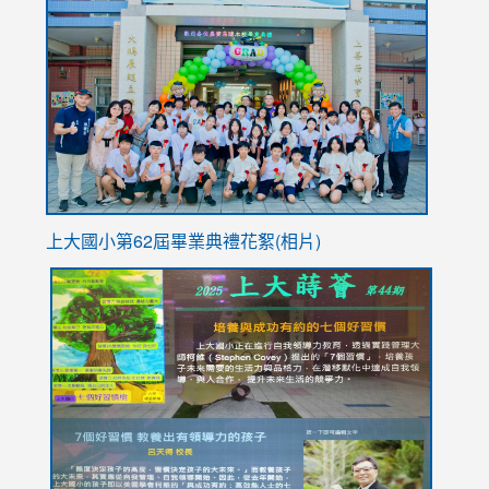
to
https://
YfDQpp
usp=sha
上大國小第62屆畢
業典禮花絮(相片)
link
link
link
link
link
to
to
to
to
to
https://drive.google.com/file/d/1I-
https://sites.google.com/stes.tyc.edu.tw/113school
https:
https:
https:
YfDQppRvyMk686kIw6SBbssEIZ6WnT/view?
usp=sh
8M
usp=sharing