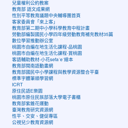
兒童權利公約教案
教育部 語文成果網
性別平等教育議題中央輔導團首頁
客家委員會「來上客」
教育部第二期中小學科學教育中程計畫
勞動部編製國民小學四年級勞動教育補充教材35篇
數位學習推動辦公室
桃園市自編在地生活化課程-品桃園
桃園市自編在地生活化課程-賞桃園
客語輔助教材-小花sefaˊeˋ繪本
教育部閩南語動畫網
教育部國民中小學課程與教學資源整合平臺
標準字體筆順學習網
ICRT
原住民語E樂園
桃園市原住民族部落大學電子書櫃
教育部紫錐花運動
臺灣教育研究資源網
性平、交安、健促專區
公視兒少教育資源網