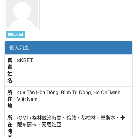
88kbetnl
個人訊息
真
8KBET
實
姓
名
所
409 Tân Hòa Đông, Bình Trị Đông, Hồ Chí Minh,
在
Việt Nam
地
所
(GMT) 格林威治時間、倫敦、都柏林、里斯本、卡
在
薩布蘭卡、蒙羅維亞
時