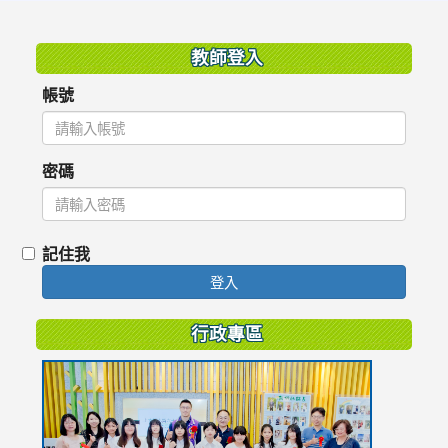
:::
教師登入
帳號
密碼
記住我
登入
行政專區
link
to
https://