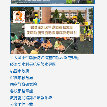
link
link
link
to
to
to
https://drive.google.com/file/d/1AXdrxzgdGrHK7k94y0
https:/
https:/
usp=sharing
v=hC_g
v=hC_g
link
上大國小性騷擾防治措施
申訴及懲戒規範
to
經濟部水利署抗旱節水專區
https://www.youtube.com/watch?
桃園市政府
v=mfpNykQ0g4M
桃園市教育局
國家教育研究院
各校網路電話
教育處網路訊息填報系統
公文附件下載