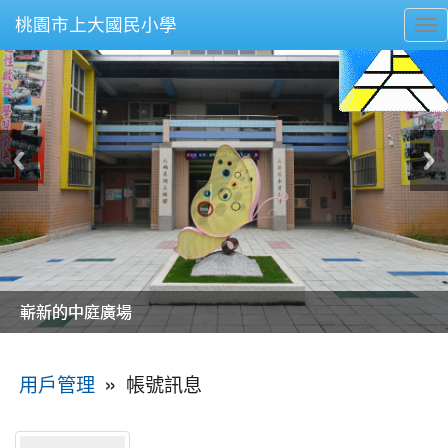
桃園市上大國民小學
To
nav
美麗的操場是我們活力的來源
美麗的操場是我們活力的來源
煥然一新的小司令台
煥然一新的小司令台
富含桃園埤塘田園風光意象的中廊
富含桃園埤塘田園風光意象的中廊
嶄新的中庭廣場
嶄新的中庭廣場
水生池生生不息
水生池生生不息
:::
»
帳號訊息
用戶管理