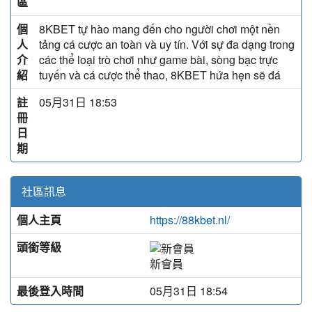
區
個
8KBET tự hào mang đến cho người chơi một nền
人
tảng cá cược an toàn và uy tín. Với sự đa dạng trong
介
các thể loại trò chơi như game bài, sòng bạc trực
紹
tuyến và cá cược thể thao, 8KBET hứa hẹn sẽ đá
註
05月31日 18:53
冊
日
期
社區訊息
個人主頁
https://88kbet.nl/
頭銜等級
新會員
最後登入時間
05月31日 18:54