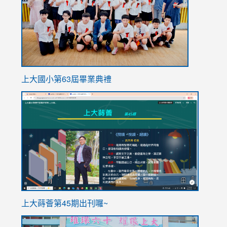
上大國小第63屆畢業典禮
link
link
to
to
https://sites.google.com/stes.tyc.edu.tw/113school
https
ink
上大蒔薈第45期出刊囉~
to
link
https://sites.google.com/stes.tyc.edu.tw/113school