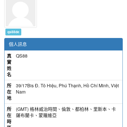
qs88de
個人訊息
真
QS88
實
姓
名
所
39/17Bis Đ. Tô Hiệu, Phú Thạnh, Hồ Chí Minh, Việt
在
Nam
地
所
(GMT) 格林威治時間、倫敦、都柏林、里斯本、卡
在
薩布蘭卡、蒙羅維亞
時