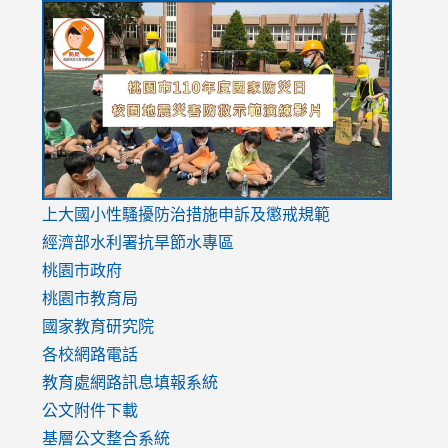
link
link
link
to
to
to
https://drive.google.com/file/d/1AXdrxzgdGrHK7k94y0
https:/
https:/
usp=sharing
v=hC_g
v=hC_g
link
上大國小性騷擾防治措施
申訴及懲戒規範
to
經濟部水利署抗旱節水專區
https://www.youtube.com/watch?
桃園市政府
v=mfpNykQ0g4M
桃園市教育局
國家教育研究院
各校網路電話
教育處網路訊息填報系統
公文附件下載
基層公文整合系統