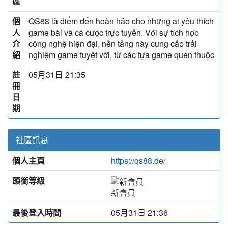
區
個
QS88 là điểm đến hoàn hảo cho những ai yêu thích
人
game bài và cá cược trực tuyến. Với sự tích hợp
介
công nghệ hiện đại, nền tảng này cung cấp trải
紹
nghiệm game tuyệt vời, từ các tựa game quen thuộc
註
05月31日 21:35
冊
日
期
社區訊息
個人主頁
https://qs88.de/
頭銜等級
新會員
最後登入時間
05月31日 21:36