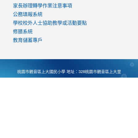
家長辦理轉學作業注意事項
公務填報系統
學校校外人士協助教學或活動要點
修膳系統
教育儲蓄專戶
桃園市觀音區上大國民小學 地址：328桃園市觀音區上大里
大湖路1段540號 電話:03-4901174 傳真:03-4900781 Desing
by
Zyinfo