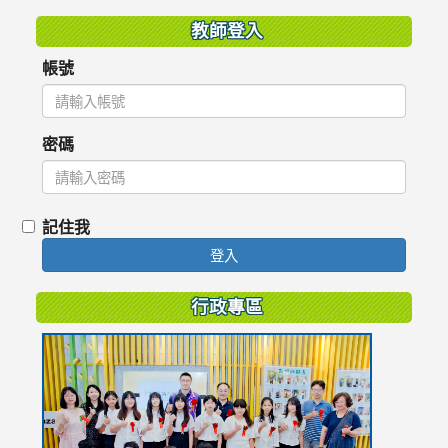
教師登入
帳號
密碼
記住我
登入
行政專區
link
to
https://