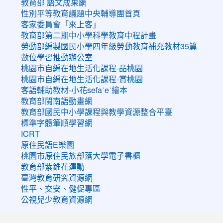
教育部 語文成果網
性別平等教育議題中央輔導團首頁
客家委員會「來上客」
教育部第二期中小學科學教育中程計畫
勞動部編製國民小學四年級勞動教育補充教材35篇
數位學習推動辦公室
桃園市自編在地生活化課程-品桃園
桃園市自編在地生活化課程-賞桃園
客語輔助教材-小花sefaˊeˋ繪本
教育部閩南語動畫網
教育部國民中小學課程與教學資源整合平臺
標準字體筆順學習網
ICRT
原住民語E樂園
桃園市原住民族部落大學電子書櫃
教育部紫錐花運動
臺灣教育研究資源網
性平、交安、健促專區
公視兒少教育資源網
:::