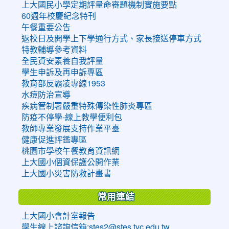
上大國民小學定期評量命審題機制實施要點
60週年校慶紀念特刊
午餐重要公告
返校日及開學上下學通行方式、家長接送停車方式
特教輔導參考資料
全民資安素養自我評量
學生申訴及再申訴專區
教育部反霸凌專線1953
水痘防治宣導
疾病管制署嚴重特殊傳染性肺炎專區
防疫不停學-線上教學便利包
教師專業發展支持作業平臺
健康促進評鑑專區
桃園市學校午餐教育資訊網
上大國小個資保護公開作業
上大國小災害防救計畫書
常用連結
上大國小會計室報告
學生線上諮詢信箱:stes2@stes.tyc.edu.tw