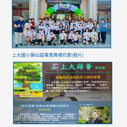
https://
YfDQpp
usp=sha
上大國小第62屆畢
業典禮花絮(相片)
link
link
link
link
link
to
to
to
to
to
https://drive.google.com/file/d/1I-
https://sites.google.com/stes.tyc.edu.tw/113school
https:
https:
https:
YfDQppRvyMk686kIw6SBbssEIZ6WnT/view?
usp=sh
8M
usp=sharing