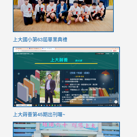
上大國小第63屆畢業典禮
link
link
to
to
https://sites.google.com/stes.tyc.edu.tw/113school
https
ink
上大蒔薈第45期出刊囉~
to
link
https://sites.google.com/stes.tyc.edu.tw/113school
to