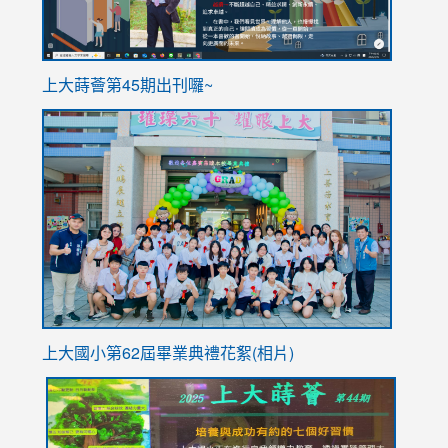
ink
上大蒔薈第45期出刊囉~
to
link
https://sites.google.com/stes.tyc.edu.tw/113school
to
https://
YfDQpp
usp=sha
上大國小第62屆畢
業典禮花絮(相片)
link
link
link
link
link
to
to
to
to
to
https://drive.google.com/file/d/1I-
https://sites.google.com/stes.tyc.edu.tw/113school
https:
https:
https: