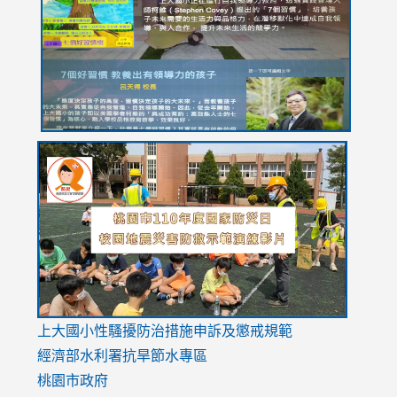
YfDQppRvyMk686kIw6SBbssEIZ6WnT/view?
usp=sh
8M
usp=sharing
link
link
link
to
to
to
https://drive.google.com/file/d/1AXdrxzgdGrHK7k94y0
https:/
https:/
usp=sharing
v=hC_g
v=hC_g
link
上大國小性騷擾防治措施
申訴及懲戒規範
to
經濟部水利署抗旱節水專區
https://www.youtube.com/watch?
桃園市政府