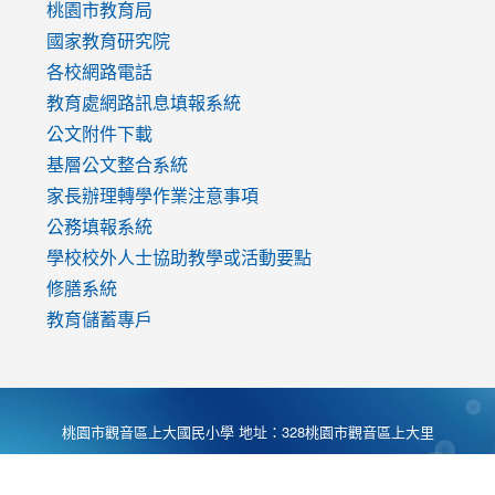
v=mfpNykQ0g4M
桃園市教育局
國家教育研究院
各校網路電話
教育處網路訊息填報系統
公文附件下載
基層公文整合系統
家長辦理轉學作業注意事項
公務填報系統
學校校外人士協助教學或活動要點
修膳系統
教育儲蓄專戶
桃園市觀音區上大國民小學 地址：328桃園市觀音區上大里
大湖路1段540號 電話:03-4901174 傳真:03-4900781 Desing