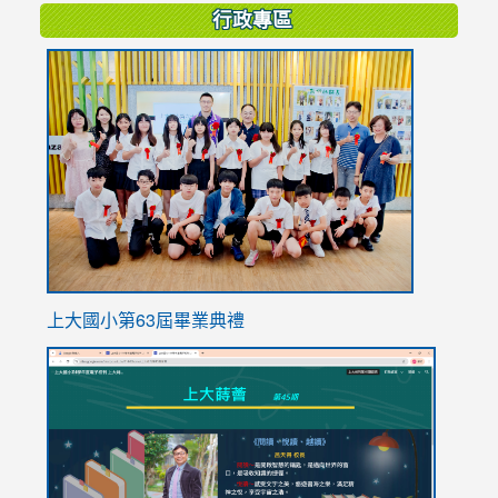
行政專區
link
to
https://
上大國小第63屆畢業典禮
link
link
to
to
https://sites.google.com/stes.tyc.edu.tw/113school
https