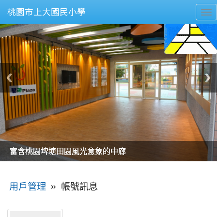
桃園市上大國民小學
To
nav
美麗的操場是我們活力的來源
美麗的操場是我們活力的來源
煥然一新的小司令台
煥然一新的小司令台
富含桃園埤塘田園風光意象的中廊
富含桃園埤塘田園風光意象的中廊
嶄新的中庭廣場
嶄新的中庭廣場
水生池生生不息
水生池生生不息
:::
»
帳號訊息
用戶管理