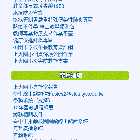
教育部反霸凌專線1953
水痘防治宣導
疾病管制署嚴重特殊傳染性肺炎專區
防疫不停學-線上教學便利包
教師專業發展支持作業平臺
健康促進評鑑專區
桃園市學校午餐教育資訊網
上大國小個資保護公開作業
上大國小災害防救計畫書
常用連結
上大國小會計室報告
學生線上諮詢信箱:stes2@stes.tyc.edu.tw
學務系統（成績）
12年國教課程綱要
總務相關表件
臺中市推動校園閱讀線上認證系統
無聲廣播系統
差勤系統