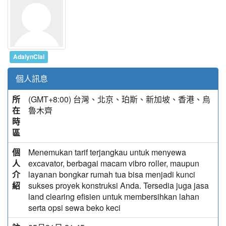
AdalynClai
個人訊息
所
(GMT+8:00) 台灣、北京、珀斯、新加坡、香港、烏
在
魯木齊
時
區
個
Menemukan tarif terjangkau untuk menyewa
人
excavator, berbagai macam vibro roller, maupun
介
layanan bongkar rumah tua bisa menjadi kunci
紹
sukses proyek konstruksi Anda. Tersedia juga jasa
land clearing efisien untuk membersihkan lahan
serta opsi sewa beko keci