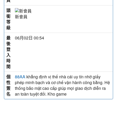
頁
頭
銜
新會員
等
級
最
06月02日 00:54
後
登
入
時
間
個
khẳng định vị thế nhà cái uy tín nhờ giấy
88AA
性
phép minh bạch và cơ chế vận hành công bằng. Hệ
簽
thống bảo mật cao cấp giúp mọi giao dịch diễn ra
名
an toàn tuyệt đối. Kho game