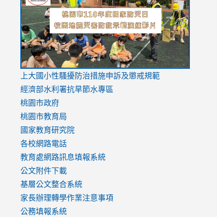
https://drive.google.com/file/d/1AXdrxzgdGrHK7k94y0
https:/
https:/
usp=sharing
v=hC_g
v=hC_g
link
上大國小性騷擾防治措施
申訴及懲戒規範
to
經濟部水利署抗旱節水專區
https://www.youtube.com/watch?
桃園市政府
v=mfpNykQ0g4M
桃園市教育局
國家教育研究院
各校網路電話
教育處網路訊息填報系統
公文附件下載
基層公文整合系統
家長辦理轉學作業注意事項
公務填報系統