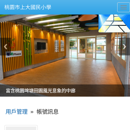
桃園市上大國民小學
To
nav
美麗的操場是我們活力的來源
美麗的操場是我們活力的來源
煥然一新的小司令台
煥然一新的小司令台
富含桃園埤塘田園風光意象的中廊
富含桃園埤塘田園風光意象的中廊
嶄新的中庭廣場
嶄新的中庭廣場
水生池生生不息
水生池生生不息
:::
»
帳號訊息
用戶管理