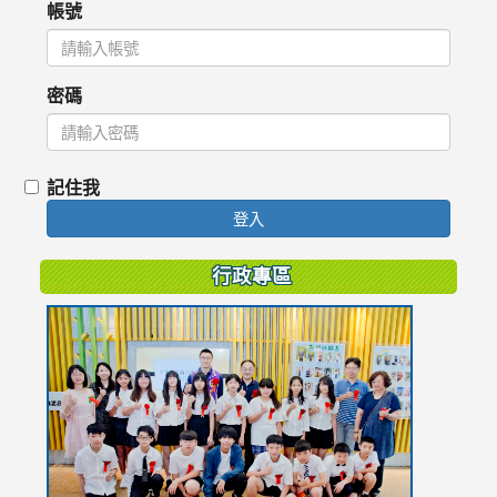
帳號
密碼
記住我
登入
行政專區
link
to
https://