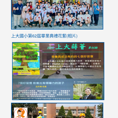
usp=sha
上大國小第62屆畢
業典禮花絮(相片)
link
link
link
link
link
to
to
to
to
to
https://drive.google.com/file/d/1I-
https://sites.google.com/stes.tyc.edu.tw/113school
https:
https:
https:
YfDQppRvyMk686kIw6SBbssEIZ6WnT/view?
usp=sh
8M
usp=sharing
link
link
link
to
to
to