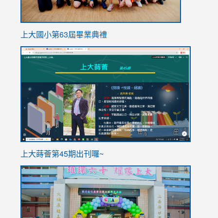
上大國小第63屆畢業典禮
link
link
to
to
https://sites.google.com/stes.tyc.edu.tw/113school
https
ink
上大蒔薈第45期出刊囉~
to
link
https://sites.google.com/stes.tyc.edu.tw/113school
to
https://
YfDQpp