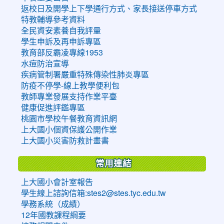
返校日及開學上下學通行方式、家長接送停車方式
特教輔導參考資料
全民資安素養自我評量
學生申訴及再申訴專區
教育部反霸凌專線1953
水痘防治宣導
疾病管制署嚴重特殊傳染性肺炎專區
防疫不停學-線上教學便利包
教師專業發展支持作業平臺
健康促進評鑑專區
桃園市學校午餐教育資訊網
上大國小個資保護公開作業
上大國小災害防救計畫書
常用連結
上大國小會計室報告
學生線上諮詢信箱:stes2@stes.tyc.edu.tw
學務系統（成績）
12年國教課程綱要