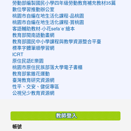
勞動部編製國民小學四年級勞動教育補充教材35篇
數位學習推動辦公室
桃園市自編在地生活化課程-品桃園
桃園市自編在地生活化課程-賞桃園
客語輔助教材-小花sefaˊeˋ繪本
教育部閩南語動畫網
教育部國民中小學課程與教學資源整合平臺
標準字體筆順學習網
ICRT
原住民語E樂園
桃園市原住民族部落大學電子書櫃
教育部紫錐花運動
臺灣教育研究資源網
性平、交安、健促專區
公視兒少教育資源網
:::
教師登入
帳號