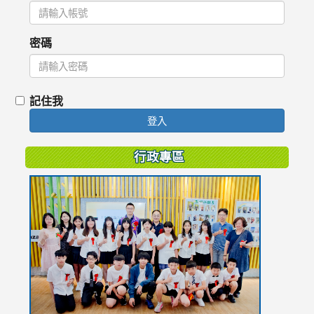
密碼
記住我
登入
行政專區
link
to
https://