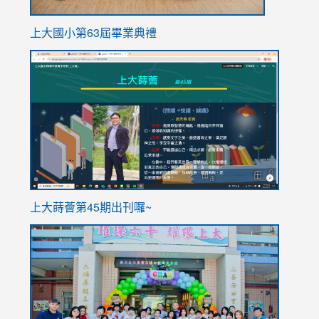
上大國小第63屆畢業典禮
link
link
to
to
https://sites.google.com/stes.tyc.edu.tw/113school
https
ink
上大蒔薈第45期出刊囉~
to
link
https://sites.google.com/stes.tyc.edu.tw/113school
to
https://
YfDQpp
usp=sha