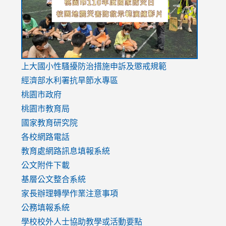
usp=sharing
v=hC_g
v=hC_g
link
上大國小性騷擾防治措施
申訴及懲戒規範
to
經濟部水利署抗旱節水專區
https://www.youtube.com/watch?
桃園市政府
v=mfpNykQ0g4M
桃園市教育局
國家教育研究院
各校網路電話
教育處網路訊息填報系統
公文附件下載
基層公文整合系統
家長辦理轉學作業注意事項
公務填報系統
學校校外人士協助教學或活動要點