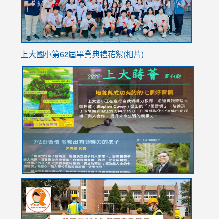
上大國小第62屆畢
業典禮花絮(相片)
link
link
link
link
link
to
to
to
to
to
https://drive.google.com/file/d/1I-
https://sites.google.com/stes.tyc.edu.tw/113school
https:
https:
https:
YfDQppRvyMk686kIw6SBbssEIZ6WnT/view?
usp=sh
8M
usp=sharing
link
link
link
to
to
to
https://drive.google.com/file/d/1AXdrxzgdGrHK7k94y0
https:/
https:/