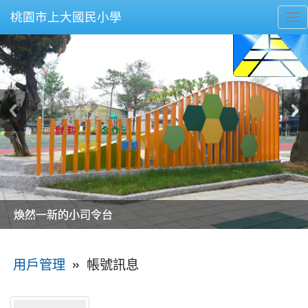
桃園市上大國民小學
To
nav
美麗的操場是我們活力的來源
美麗的操場是我們活力的來源
煥然一新的小司令台
煥然一新的小司令台
富含桃園埤塘田園風光意象的中廊
富含桃園埤塘田園風光意象的中廊
嶄新的中庭廣場
嶄新的中庭廣場
水生池生生不息
水生池生生不息
:::
»
帳號訊息
用戶管理