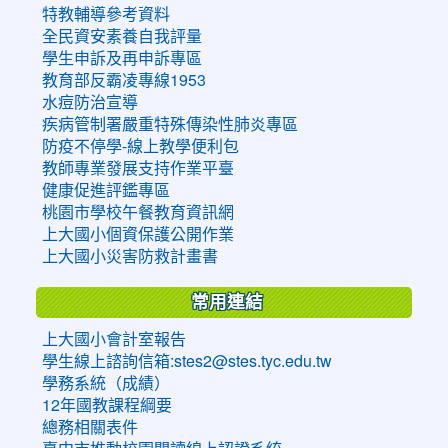
特教輔導參考資料
全民資安素養自我評量
學生申訴及再申訴專區
教育部反霸凌專線1953
水痘防治宣導
疾病管制署嚴重特殊傳染性肺炎專區
防疫不停學-線上教學便利包
教師專業發展支持作業平臺
健康促進評鑑專區
桃園市學校午餐教育資訊網
上大國小個資保護公開作業
上大國小災害防救計畫書
常用連結
上大國小會計室報告
學生線上諮詢信箱:stes2@stes.tyc.edu.tw
學務系統（成績）
12年國教課程綱要
總務相關表件