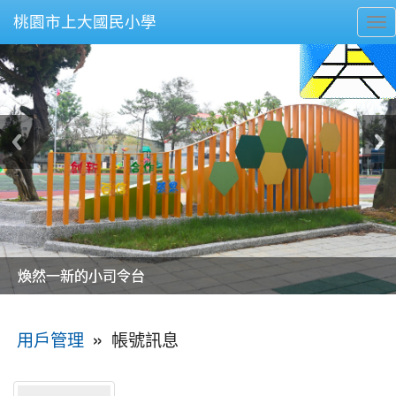
桃園市上大國民小學
To
nav
美麗的操場是我們活力的來源
美麗的操場是我們活力的來源
煥然一新的小司令台
煥然一新的小司令台
富含桃園埤塘田園風光意象的中廊
富含桃園埤塘田園風光意象的中廊
嶄新的中庭廣場
嶄新的中庭廣場
水生池生生不息
水生池生生不息
:::
»
帳號訊息
用戶管理