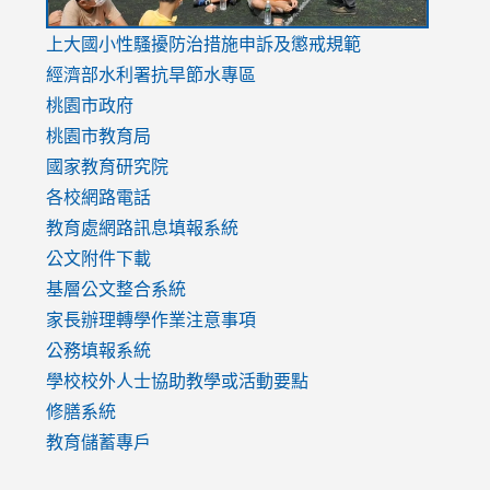
link
上大國小性騷擾防治措施
申訴及懲戒規範
to
經濟部水利署抗旱節水專區
https://www.youtube.com/watch?
桃園市政府
v=mfpNykQ0g4M
桃園市教育局
國家教育研究院
各校網路電話
教育處網路訊息填報系統
公文附件下載
基層公文整合系統
家長辦理轉學作業注意事項
公務填報系統
學校校外人士協助教學或活動要點
修膳系統
教育儲蓄專戶