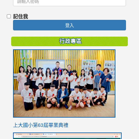
記住我
登入
行政專區
link
to
https://
上大國小第63屆畢業典禮
link
link