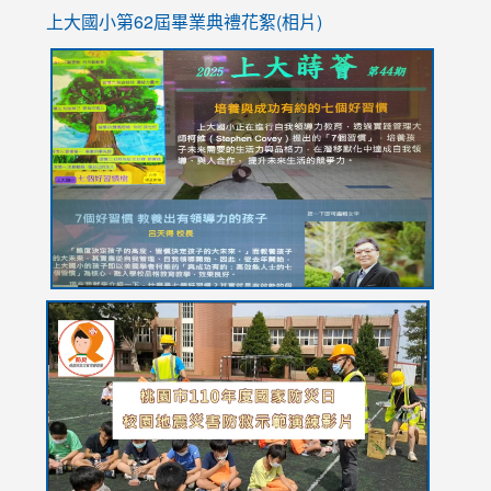
上大國小第62屆畢
業典禮花絮(相片)
link
link
link
link
link
to
to
to
to
to
https://drive.google.com/file/d/1I-
https://sites.google.com/stes.tyc.edu.tw/113school
https:
https:
https:
YfDQppRvyMk686kIw6SBbssEIZ6WnT/view?
usp=sh
8M
usp=sharing
link
link
link
to
to
to
https://drive.google.com/file/d/1AXdrxzgdGrHK7k94y0
https:/
https:/
usp=sharing
v=hC_g
v=hC_g