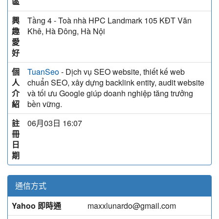
區
興
Tầng 4 - Toà nhà HPC Landmark 105 KĐT Văn
趣
Khê, Hà Đông, Hà Nội
愛
好
個
- Dịch vụ SEO website, thiết kế web
TuanSeo
人
chuẩn SEO, xây dựng backlink entity, audit website
介
và tối ưu Google giúp doanh nghiệp tăng trưởng
紹
bền vững.
註
06月03日 16:07
冊
日
期
通信方式
Yahoo 即時通
maxxlunardo@gmail.com