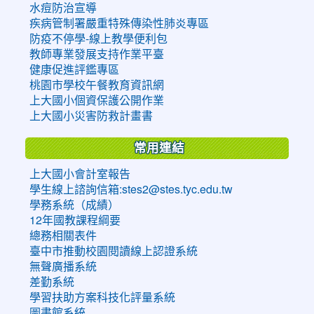
水痘防治宣導
疾病管制署嚴重特殊傳染性肺炎專區
防疫不停學-線上教學便利包
教師專業發展支持作業平臺
健康促進評鑑專區
桃園市學校午餐教育資訊網
上大國小個資保護公開作業
上大國小災害防救計畫書
常用連結
上大國小會計室報告
學生線上諮詢信箱:stes2@stes.tyc.edu.tw
學務系統（成績）
12年國教課程綱要
總務相關表件
臺中市推動校園閱讀線上認證系統
無聲廣播系統
差勤系統
學習扶助方案科技化評量系統
圖書館系統