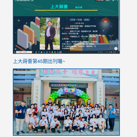
to
to
https://sites.google.com/stes.tyc.edu.tw/113school
https
ink
上大蒔薈第45期出刊囉~
to
link
https://sites.google.com/stes.tyc.edu.tw/113school
to
https://
YfDQpp
usp=sha