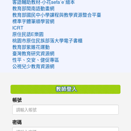
客語輔助教材-小花sefaˊeˋ繪本
教育部閩南語動畫網
教育部國民中小學課程與教學資源整合平臺
標準字體筆順學習網
ICRT
原住民語E樂園
桃園市原住民族部落大學電子書櫃
教育部紫錐花運動
臺灣教育研究資源網
性平、交安、健促專區
公視兒少教育資源網
:::
教師登入
帳號
密碼