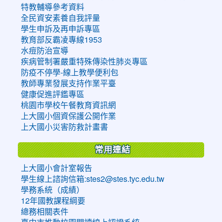
特教輔導參考資料
全民資安素養自我評量
學生申訴及再申訴專區
教育部反霸凌專線1953
水痘防治宣導
疾病管制署嚴重特殊傳染性肺炎專區
防疫不停學-線上教學便利包
教師專業發展支持作業平臺
健康促進評鑑專區
桃園市學校午餐教育資訊網
上大國小個資保護公開作業
上大國小災害防救計畫書
常用連結
上大國小會計室報告
學生線上諮詢信箱:stes2@stes.tyc.edu.tw
學務系統（成績）
12年國教課程綱要
總務相關表件