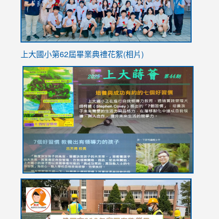
上大國小第62屆畢
業典禮花絮(相片)
link
link
link
link
link
to
to
to
to
to
https://drive.google.com/file/d/1I-
https://sites.google.com/stes.tyc.edu.tw/113school
https:
https:
https:
YfDQppRvyMk686kIw6SBbssEIZ6WnT/view?
usp=sh
8M
usp=sharing
link
link
link
to
to
to
https://drive.google.com/file/d/1AXdrxzgdGrHK7k94y0
https:/
https:/