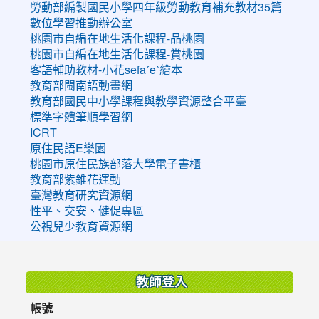
勞動部編製國民小學四年級勞動教育補充教材35篇
數位學習推動辦公室
桃園市自編在地生活化課程-品桃園
桃園市自編在地生活化課程-賞桃園
客語輔助教材-小花sefaˊeˋ繪本
教育部閩南語動畫網
教育部國民中小學課程與教學資源整合平臺
標準字體筆順學習網
ICRT
原住民語E樂園
桃園市原住民族部落大學電子書櫃
教育部紫錐花運動
臺灣教育研究資源網
性平、交安、健促專區
公視兒少教育資源網
:::
教師登入
帳號