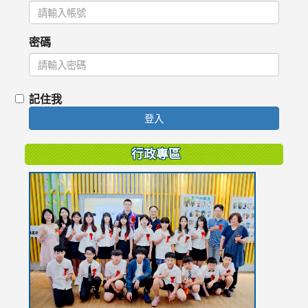
密碼
記住我
登入
行政專區
link
to
https://