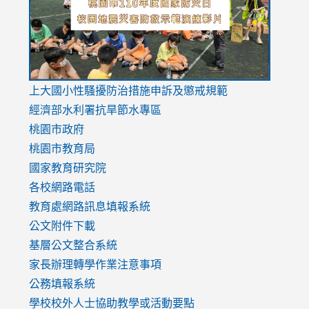
usp=sharing
v=hC_g
v=hC_g
link
上大國小性騷擾防治措施
申訴及懲戒規範
to
經濟部水利署抗旱節水專區
https://www.youtube.com/watch?
桃園市政府
v=mfpNykQ0g4M
桃園市教育局
國家教育研究院
各校網路電話
教育處網路訊息填報系統
公文附件下載
基層公文整合系統
家長辦理轉學作業注意事項
公務填報系統
學校校外人士協助教學或活動要點