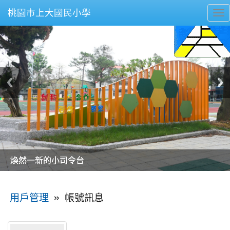
桃園市上大國民小學
To
nav
美麗的操場是我們活力的來源
美麗的操場是我們活力的來源
煥然一新的小司令台
煥然一新的小司令台
富含桃園埤塘田園風光意象的中廊
富含桃園埤塘田園風光意象的中廊
嶄新的中庭廣場
嶄新的中庭廣場
水生池生生不息
水生池生生不息
:::
»
帳號訊息
用戶管理