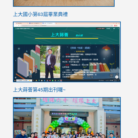
上大國小第63屆畢業典禮
link
link
to
to
https://sites.google.com/stes.tyc.edu.tw/113school
https
ink
上大蒔薈第45期出刊囉~
to
link
https://sites.google.com/stes.tyc.edu.tw/113school
to
https://
YfDQpp
usp=sha