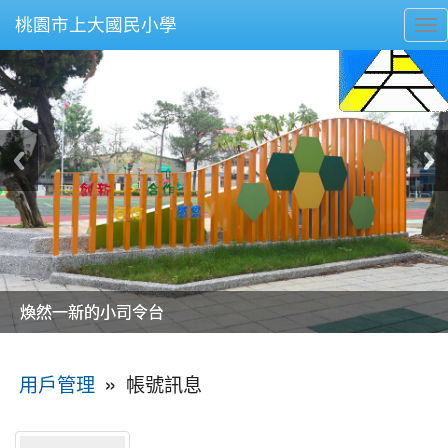
桃園市上大國民小學
To
nav
美麗的操場是我們活力的來源
美麗的操場是我們活力的來源
煥然一新的小司令台
煥然一新的小司令台
富含桃園埤塘田園風光意象的中廊
富含桃園埤塘田園風光意象的中廊
嶄新的中庭廣場
嶄新的中庭廣場
水生池生生不息
水生池生生不息
:::
»
帳號訊息
用戶管理