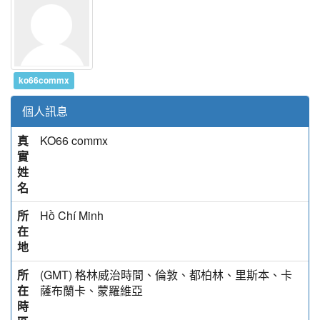
ko66commx
個人訊息
真
KO66 commx
實
姓
名
所
Hồ Chí Minh
在
地
所
(GMT) 格林威治時間、倫敦、都柏林、里斯本、卡
在
薩布蘭卡、蒙羅維亞
時