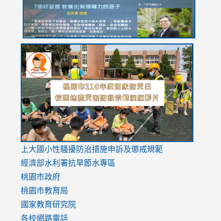
link
link
link
to
to
to
https://drive.google.com/file/d/1AXdrxzgdGrHK7k94y0
https:/
https:/
usp=sharing
v=hC_g
v=hC_g
link
上大國小性騷擾防治措施
申訴及懲戒規範
to
經濟部水利署抗旱節水專區
https://www.youtube.com/watch?
桃園市政府
v=mfpNykQ0g4M
桃園市教育局
國家教育研究院
各校網路電話