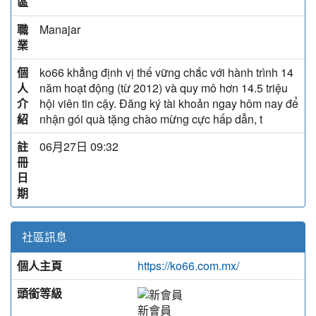
區
職
Manajar
業
個
ko66 khẳng định vị thế vững chắc với hành trình 14
人
năm hoạt động (từ 2012) và quy mô hơn 14.5 triệu
介
hội viên tin cậy. Đăng ký tài khoản ngay hôm nay để
紹
nhận gói quà tặng chào mừng cực hấp dẫn, t
註
06月27日 09:32
冊
日
期
社區訊息
個人主頁
https://ko66.com.mx/
頭銜等級
新會員