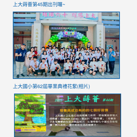
ink
上大蒔薈第45期出刊囉~
to
link
https://sites.google.com/stes.tyc.edu.tw/113school
to
https://
YfDQpp
usp=sha
上大國小第62屆畢
業典禮花絮(相片)
link
link
link
link
link
to
to
to
to
to
https://drive.google.com/file/d/1I-
https://sites.google.com/stes.tyc.edu.tw/113school
https:
https:
https:
YfDQppRvyMk686kIw6SBbssEIZ6WnT/view?
usp=sh
8M
usp=sharing