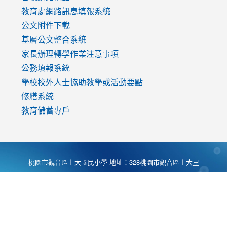
教育處網路訊息填報系統
公文附件下載
基層公文整合系統
家長辦理轉學作業注意事項
公務填報系統
學校校外人士協助教學或活動要點
修膳系統
教育儲蓄專戶
桃園市觀音區上大國民小學 地址：328桃園市觀音區上大里
大湖路1段540號 電話:03-4901174 傳真:03-4900781 Desing
by
Zyinfo