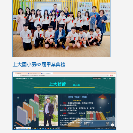
to
https://
上大國小第63屆畢業典禮
link
link
to
to
https://sites.google.com/stes.tyc.edu.tw/113school
https