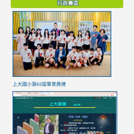
行政專區
link
to
https://
上大國小第63屆畢業典禮
link
link
to
to
https://sites.google.com/stes.tyc.edu.tw/113school
https