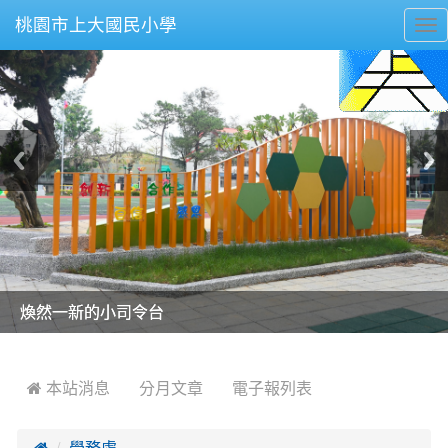
桃園市上大國民小學
To
nav
美麗的操場是我們活力的來源
美麗的操場是我們活力的來源
煥然一新的小司令台
煥然一新的小司令台
富含桃園埤塘田園風光意象的中廊
富含桃園埤塘田園風光意象的中廊
嶄新的中庭廣場
嶄新的中庭廣場
水生池生生不息
水生池生生不息
:::
 本站消息
分月文章
電子報列表

學務處