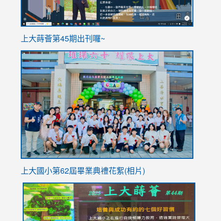
ink
上大蒔薈第45期出刊囉~
to
link
https://sites.google.com/stes.tyc.edu.tw/113school
to
https://
YfDQpp
usp=sha
上大國小第62屆畢
業典禮花絮(相片)
link
link
link
link
link
to
to
to
to
to
https://drive.google.com/file/d/1I-
https://sites.google.com/stes.tyc.edu.tw/113school
https:
https:
https: