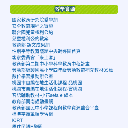
教學資源
國家教育研究院愛學網
安全教育課程之實施
聯合國兒童權利公約
兒童權利公約教案
教育部 語文成果網
性別平等教育議題中央輔導團首頁
客家委員會「來上客」
教育部第二期中小學科學教育中程計畫
勞動部編製國民小學四年級勞動教育補充教材35篇
數位學習推動辦公室
桃園市自編在地生活化課程-品桃園
桃園市自編在地生活化課程-賞桃園
客語輔助教材-小花sefaˊeˋ繪本
教育部閩南語動畫網
教育部國民中小學課程與教學資源整合平臺
標準字體筆順學習網
ICRT
原住民語E樂園