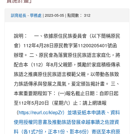
實施計畫」
-
| 2023-05-05 | 點閱數： 312
訓育組長
學務處
說明： 一、依據原住民族委員會（以下簡稱原民
會）112年4月28日原民教字第11200205401號函
辦理。 二、原民會為落實原住民族語言家庭化，將
配合本（112）年8月父親節，獎勵於家庭積極傳承
族語之推廣原住民族語言模範父親，以帶動各族致
力族語傳承與發展之風氣，爰定頒旨揭計畫。 三、
本案重要期程如下： (一)報名截止日期：自即日起
至112年5月20日（星期六）止：請上網填報
（
https://reurl.cc/klepZr）並填妥紙本申請表、資料
使用授權同意書及推動族語發展卓越事蹟之佐證資
料（各1式7份，正本1份、影本6份）寄送至本府原