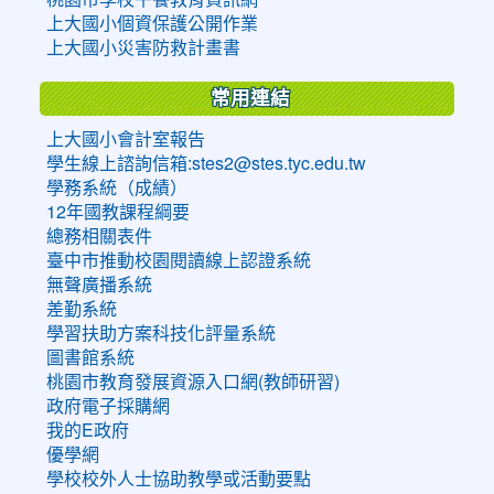
上大國小個資保護公開作業
上大國小災害防救計畫書
常用連結
上大國小會計室報告
學生線上諮詢信箱:stes2@stes.tyc.edu.tw
學務系統（成績）
12年國教課程綱要
總務相關表件
臺中市推動校園閱讀線上認證系統
無聲廣播系統
差勤系統
學習扶助方案科技化評量系統
圖書館系統
桃園市教育發展資源入口網(教師研習)
政府電子採購網
我的E政府
優學網
學校校外人士協助教學或活動要點