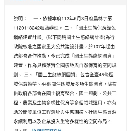
說明： 一、依據本府112年5月3日府農林字第
1120118242號函辦理。 二、「國土生態保育綠色
網絡建置計畫」(以下簡稱國土生態綠網計畫)為行
政院核准之國家重大公共建設計畫，於107年起由
跨部會合作推動，今已完成「國土生態綠網圖資」
建置，作為具體落實全國棲地與自然保育的空間規
劃。 三、「國土生態綠網圖資」包含全臺45條區
域保育軸帶、44個關注區域及多項生態圖資，除提
供政府各部會在國土復育整合、國土規劃、公共工
程、農業及生物多樣性保育等多個領域運用，亦有
助於開發單位工程選址與生態調適、社區生態資源
永續利用以及企業投入生物多樣性的空間布局。
四、國...
觀看完整文章