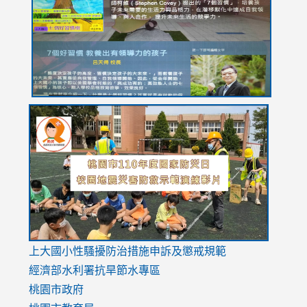
YfDQppRvyMk686kIw6SBbssEIZ6WnT/view?
usp=sh
8M
usp=sharing
link
link
link
to
to
to
https://drive.google.com/file/d/1AXdrxzgdGrHK7k94y0
https:/
https:/
usp=sharing
v=hC_g
v=hC_g
link
上大國小性騷擾防治措施
申訴及懲戒規範
to
經濟部水利署抗旱節水專區
https://www.youtube.com/watch?
桃園市政府