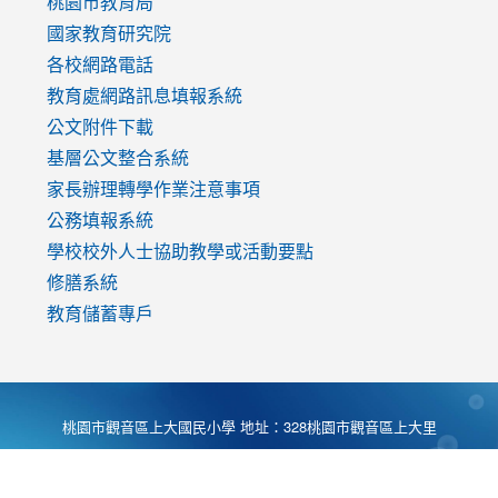
v=mfpNykQ0g4M
桃園市教育局
國家教育研究院
各校網路電話
教育處網路訊息填報系統
公文附件下載
基層公文整合系統
家長辦理轉學作業注意事項
公務填報系統
學校校外人士協助教學或活動要點
修膳系統
教育儲蓄專戶
桃園市觀音區上大國民小學 地址：328桃園市觀音區上大里
大湖路1段540號 電話:03-4901174 傳真:03-4900781 Desing
by
Zyinfo