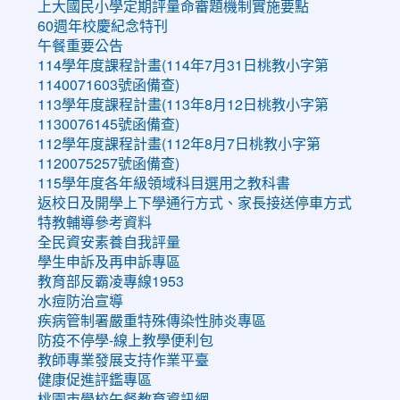
上大國民小學定期評量命審題機制實施要點
60週年校慶紀念特刊
午餐重要公告
114學年度課程計畫(114年7月31日桃教小字第
1140071603號函備查)
113學年度課程計畫(113年8月12日桃教小字第
1130076145號函備查)
112學年度課程計畫(112年8月7日桃教小字第
1120075257號函備查)
115學年度各年級領域科目選用之教科書
返校日及開學上下學通行方式、家長接送停車方式
特教輔導參考資料
全民資安素養自我評量
學生申訴及再申訴專區
教育部反霸凌專線1953
水痘防治宣導
疾病管制署嚴重特殊傳染性肺炎專區
防疫不停學-線上教學便利包
教師專業發展支持作業平臺
健康促進評鑑專區
桃園市學校午餐教育資訊網