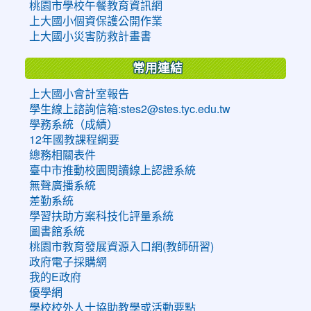
桃園市學校午餐教育資訊網
上大國小個資保護公開作業
上大國小災害防救計畫書
常用連結
上大國小會計室報告
學生線上諮詢信箱:stes2@stes.tyc.edu.tw
學務系統（成績）
12年國教課程綱要
總務相關表件
臺中市推動校園閱讀線上認證系統
無聲廣播系統
差勤系統
學習扶助方案科技化評量系統
圖書館系統
桃園市教育發展資源入口網(教師研習)
政府電子採購網
我的E政府
優學網
學校校外人士協助教學或活動要點