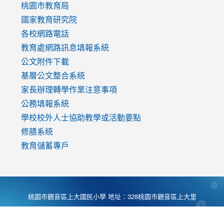
v=mfpNykQ0g4M
桃園市教育局
國家教育研究院
各校網路電話
教育處網路訊息填報系統
公文附件下載
基層公文整合系統
家長辦理轉學作業注意事項
公務填報系統
學校校外人士協助教學或活動要點
修膳系統
教育儲蓄專戶
桃園市觀音區上大國民小學 地址：328桃園市觀音區上大里
大湖路1段540號 電話:03-4901174 傳真:03-4900781 Desing