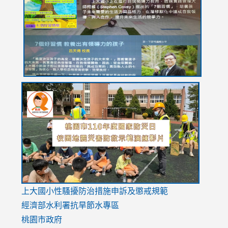
YfDQppRvyMk686kIw6SBbssEIZ6WnT/view?
usp=sh
8M
usp=sharing
link
link
link
to
to
to
https://drive.google.com/file/d/1AXdrxzgdGrHK7k94y0
https:/
https:/
usp=sharing
v=hC_g
v=hC_g
link
上大國小性騷擾防治措施
申訴及懲戒規範
to
經濟部水利署抗旱節水專區
https://www.youtube.com/watch?
桃園市政府