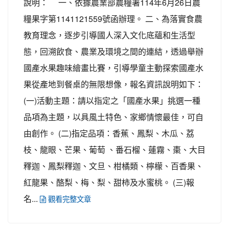
說明： 一、依據農業部農糧署114年6月26日農
糧果字第1141121559號函辦理。 二、為落實食農
教育理念，逐步引導國人深入文化底蘊和生活型
態，回溯飲食、農業及環境之間的連結，透過舉辦
國產水果趣味繪畫比賽，引導學童主動探索國產水
果從產地到餐桌的無限想像，報名資訊說明如下：
(一)活動主題：請以指定之「國產水果」挑選一種
品項為主題，以具風土特色、家鄉情懷最佳，可自
由創作。 (二)指定品項：香蕉、鳳梨、木瓜、荔
枝、龍眼、芒果、葡萄 、番石榴、蓮霧、棗、大目
釋迦、鳳梨釋迦、文旦、柑橘類、檸檬、百香果、
紅龍果、酪梨、梅、梨、甜柿及水蜜桃。 (三)報
名...
觀看完整文章