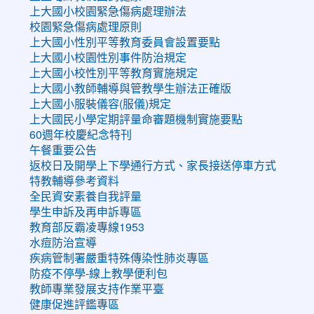
上大國小校園緊急傷病處理辦法
校園緊急傷病處理原則
上大國小性別平等教育委員會設置要點
上大國小校園性別事件防治規定
上大國小校性別平等教育實施規定
上大國小教師輔導與管教學生辦法正確版
上大國小服裝儀容(服儀)規定
上大國民小學定期評量命審題機制實施要點
60週年校慶紀念特刊
午餐重要公告
返校日及開學上下學通行方式、家長接送停車方式
特教輔導參考資料
全民資安素養自我評量
學生申訴及再申訴專區
教育部反霸凌專線1953
水痘防治宣導
疾病管制署嚴重特殊傳染性肺炎專區
防疫不停學-線上教學便利包
教師專業發展支持作業平臺
健康促進評鑑專區