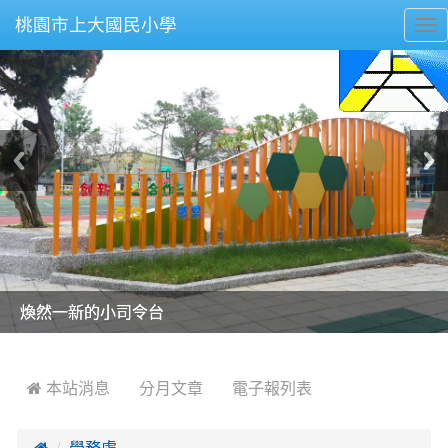
桃園市上大國民小學
To
nav
美麗的操場是我們活力的來源
美麗的操場是我們活力的來源
煥然一新的小司令台
煥然一新的小司令台
富含桃園埤塘田園風光意象的中廊
富含桃園埤塘田園風光意象的中廊
嶄新的中庭廣場
嶄新的中庭廣場
水生池生生不息
水生池生生不息
:::
 本站消息
分月文章
電子報列表

學務處