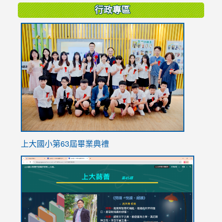
行政專區
link
to
https://
上大國小第63屆畢業典禮
link
link
to
to
https://sites.google.com/stes.tyc.edu.tw/113school
https