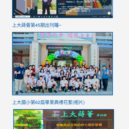
ink
上大蒔薈第45期出刊囉~
to
link
https://sites.google.com/stes.tyc.edu.tw/113school
to
https://
YfDQpp
usp=sha
上大國小第62屆畢
業典禮花絮(相片)
link
link
link
link
link
to
to
to
to
to
https://drive.google.com/file/d/1I-
https://sites.google.com/stes.tyc.edu.tw/113school
https:
https:
https: