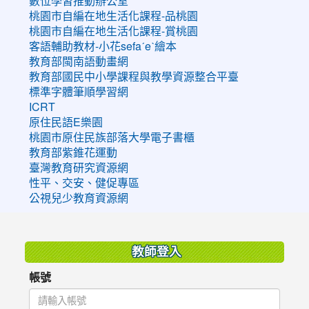
數位學習推動辦公室
桃園市自編在地生活化課程-品桃園
桃園市自編在地生活化課程-賞桃園
客語輔助教材-小花sefaˊeˋ繪本
教育部閩南語動畫網
教育部國民中小學課程與教學資源整合平臺
標準字體筆順學習網
ICRT
原住民語E樂園
桃園市原住民族部落大學電子書櫃
教育部紫錐花運動
臺灣教育研究資源網
性平、交安、健促專區
公視兒少教育資源網
:::
教師登入
帳號