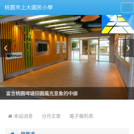
桃園市上大國民小學
To
nav
美麗的操場是我們活力的來源
美麗的操場是我們活力的來源
煥然一新的小司令台
煥然一新的小司令台
富含桃園埤塘田園風光意象的中廊
富含桃園埤塘田園風光意象的中廊
嶄新的中庭廣場
嶄新的中庭廣場
水生池生生不息
水生池生生不息
:::
 本站消息
分月文章
電子報列表

學務處