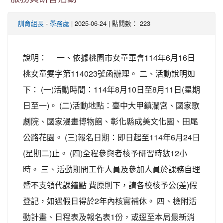
-
| 2025-06-24 | 點閱數： 223
訓育組長
學務處
說明： 一、依據桃園市女童軍會114年6月16日
桃女童雯字第114023號函辦理。 二、活動說明如
下： (一)活動時間：114年8月10日至8月11日(星期
日至一)。 (二)活動地點：臺中大甲鎮瀾宮、國家歌
劇院、國家漫畫博物館、彰化縣成美文化園、田尾
公路花園。 (三)報名日期：即日起至114年6月24日
(星期二)止。 (四)全程參與者核予研習時數12小
時。 三、活動期間工作人員及參加人員於課務自理
暨不支領代課鐘點 費原則下，請各校核予公(差)假
登記，如遇假日得於2年內核實補休。 四、檢附活
動計畫、日程表及報名表1份，或逕至本局最新消