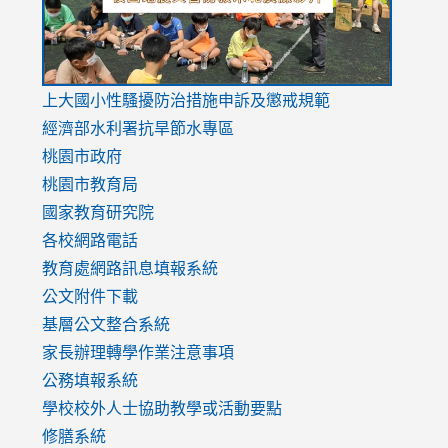
link
上大國小性騷擾防治措施
申訴及懲戒規範
to
經濟部水利署抗旱節水專區
https://www.youtube.com/watch?
桃園市政府
v=mfpNykQ0g4M
桃園市教育局
國家教育研究院
各校網路電話
教育處網路訊息填報系統
公文附件下載
基層公文整合系統
家長辦理轉學作業注意事項
公務填報系統
學校校外人士協助教學或活動要點
修膳系統