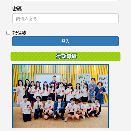
密碼
記住我
登入
行政專區
link
to
https://