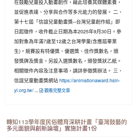
在鼓勵兒童投入動畫創作，藉此培養其媒體素養，
並促進表達、分享與合作等多元能力的發展。 二、
第十七屆「信誼兒童動畫獎─台灣兒童創作組」即
日起徵件，收件截止日期為本2025年9月30日。參
加對象為年滿7歲至12歲之台灣學童(含應屆畢業
生)。競賽設有特優獎、優選獎、佳作獎數名，頒
發獎牌及獎金，另設入選獎數名，頒發獎狀乙紙。
相關徵件內容及注意事項，請詳參徵獎辦法。 三、
信誼兒童動畫獎網站
https://animationaward.hsin-
...
yi.org.tw/
觀看完整文章
轉知113學年度民俗體育深耕計畫「臺灣鼓藝的
多元面貌與創新論壇」實施計畫1份