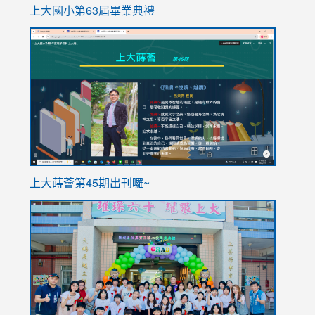
上大國小第63屆畢業典禮
link
link
to
to
https://sites.google.com/stes.tyc.edu.tw/113school
https
ink
上大蒔薈第45期出刊囉~
to
link
https://sites.google.com/stes.tyc.edu.tw/113school
to
https://
YfDQpp
usp=sha