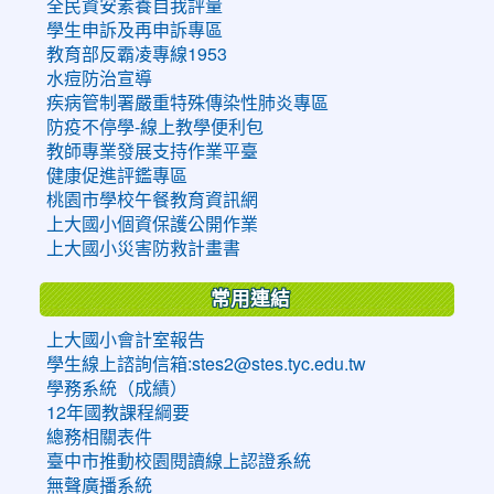
全民資安素養自我評量
學生申訴及再申訴專區
教育部反霸凌專線1953
水痘防治宣導
疾病管制署嚴重特殊傳染性肺炎專區
防疫不停學-線上教學便利包
教師專業發展支持作業平臺
健康促進評鑑專區
桃園市學校午餐教育資訊網
上大國小個資保護公開作業
上大國小災害防救計畫書
常用連結
上大國小會計室報告
學生線上諮詢信箱:stes2@stes.tyc.edu.tw
學務系統（成績）
12年國教課程綱要
總務相關表件
臺中市推動校園閱讀線上認證系統
無聲廣播系統