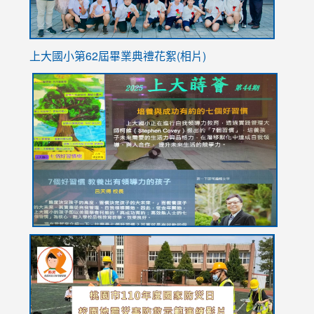
上大國小第62屆畢
業典禮花絮(相片)
link
link
link
link
link
to
to
to
to
to
https://drive.google.com/file/d/1I-
https://sites.google.com/stes.tyc.edu.tw/113school
https:
https:
https:
YfDQppRvyMk686kIw6SBbssEIZ6WnT/view?
usp=sh
8M
usp=sharing
link
link
link
to
to
to
https://drive.google.com/file/d/1AXdrxzgdGrHK7k94y0
https:/
https:/
usp=sharing
v=hC_g
v=hC_g