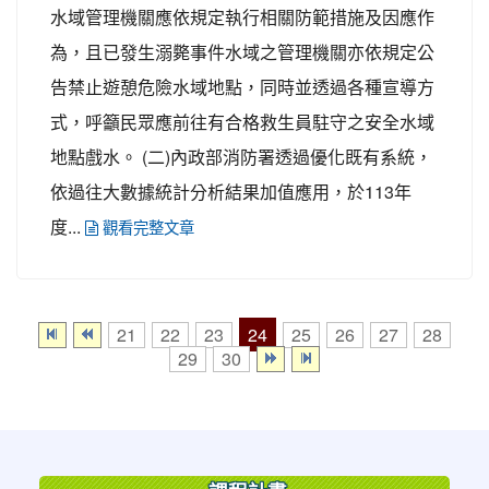
水域管理機關應依規定執行相關防範措施及因應作
為，且已發生溺斃事件水域之管理機關亦依規定公
告禁止遊憩危險水域地點，同時並透過各種宣導方
式，呼籲民眾應前往有合格救生員駐守之安全水域
地點戲水。 (二)內政部消防署透過優化既有系統，
依過往大數據統計分析結果加值應用，於113年
度...
觀看完整文章
24
21
22
23
25
26
27
28
29
30
:::