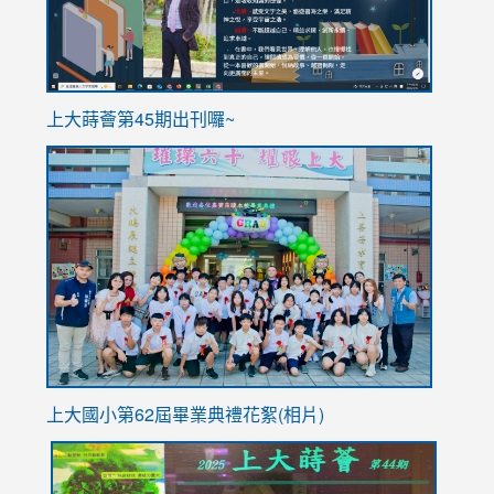
ink
上大蒔薈第45期出刊囉~
to
link
https://sites.google.com/stes.tyc.edu.tw/113school
to
https://
YfDQpp
usp=sha
上大國小第62屆畢
業典禮花絮(相片)
link
link
link
link
link
to
to
to
to
to