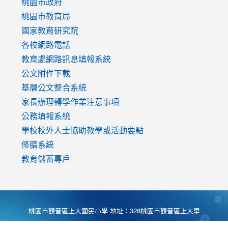
https://www.youtube.com/watch?
桃園市政府
v=mfpNykQ0g4M
桃園市教育局
國家教育研究院
各校網路電話
教育處網路訊息填報系統
公文附件下載
基層公文整合系統
家長辦理轉學作業注意事項
公務填報系統
學校校外人士協助教學或活動要點
修膳系統
教育儲蓄專戶
桃園市觀音區上大國民小學 地址：328桃園市觀音區上大里
大湖路1段540號 電話:03-4901174 傳真:03-4900781 Desing