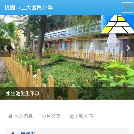
桃園市上大國民小學
To
nav
美麗的操場是我們活力的來源
美麗的操場是我們活力的來源
煥然一新的小司令台
煥然一新的小司令台
富含桃園埤塘田園風光意象的中廊
富含桃園埤塘田園風光意象的中廊
嶄新的中庭廣場
嶄新的中庭廣場
水生池生生不息
水生池生生不息
:::
 本站消息
分月文章
電子報列表

學務處