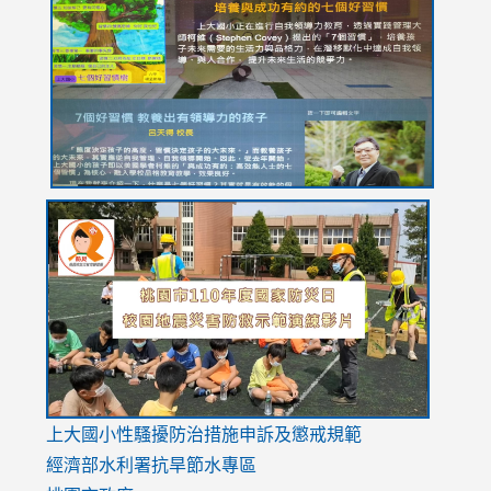
https://drive.google.com/file/d/1I-
https://sites.google.com/stes.tyc.edu.tw/113school
https:
https:
https:
YfDQppRvyMk686kIw6SBbssEIZ6WnT/view?
usp=sh
8M
usp=sharing
link
link
link
to
to
to
https://drive.google.com/file/d/1AXdrxzgdGrHK7k94y0
https:/
https:/
usp=sharing
v=hC_g
v=hC_g
link
上大國小性騷擾防治措施
申訴及懲戒規範
to
經濟部水利署抗旱節水專區