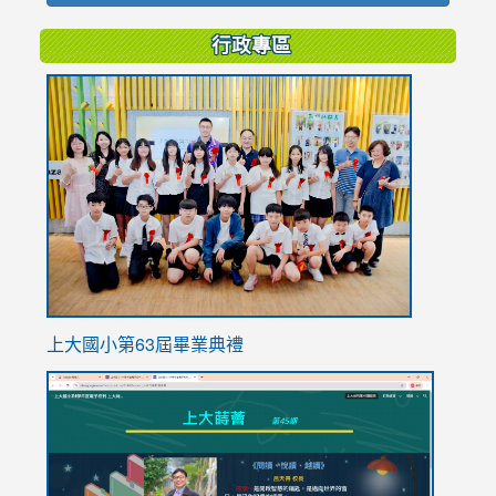
行政專區
link
to
https://
上大國小第63屆畢業典禮
link
link
to
to
https://sites.google.com/stes.tyc.edu.tw/113school
https