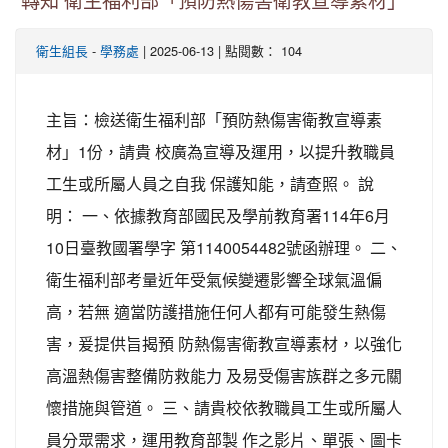
轉知 衛生福利部「預防熱傷害衛教宣導素材」
-
| 2025-06-13 | 點閱數： 104
衛生組長
學務處
主旨：檢送衛生福利部「預防熱傷害衛教宣導素
材」1份，請貴 校廣為宣導及運用，以提升教職員
工生或所屬人員之自我 保護知能，請查照。 說
明： 一、依據教育部國民及學前教育署114年6月
10日臺教國署學字 第1140054482號函辦理。 二、
衛生福利部考量近年受氣候變遷影響全球氣溫偏
高，若無 適當防護措施任何人都有可能發生熱傷
害，爰提供旨揭預 防熱傷害衛教宣導素材，以強化
高溫熱傷害整備防救能力 及易受傷害族群之多元關
懷措施與管道。 三、請貴校依教職員工生或所屬人
員分眾需求，運用教育部製 作之影片、單張、圖卡