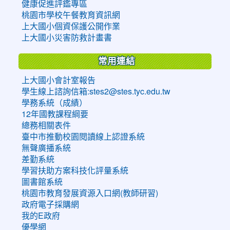
健康促進評鑑專區
桃園市學校午餐教育資訊網
上大國小個資保護公開作業
上大國小災害防救計畫書
常用連結
上大國小會計室報告
學生線上諮詢信箱:stes2@stes.tyc.edu.tw
學務系統（成績）
12年國教課程綱要
總務相關表件
臺中市推動校園閱讀線上認證系統
無聲廣播系統
差勤系統
學習扶助方案科技化評量系統
圖書館系統
桃園市教育發展資源入口網(教師研習)
政府電子採購網
我的E政府
優學網