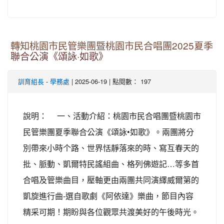
轉知桃園市民管樂團暨桃園市民合唱團2025夏季
聯合公演《頌詠·如歌》
-
| 2025-06-19 | 點閱數： 197
訓育組長
學務處
說明： 一、活動介紹：桃園市民合唱團暨桃園市
民管樂團夏季聯合公演《頌詠•如歌》。兩團將分
別帶來小時个路、世界恬靜落來的時、寫互春天的
批、脈動、凱爾特民謠組曲、格列佛遊記…等多首
合唱及管樂曲目，壓軸更由兩團共同演繹威爾第的
凱旋進行曲-選自歌劇《阿依達》樂曲，節目內容
精采可期！期盼與各位觀眾共渡美好的午後時光。