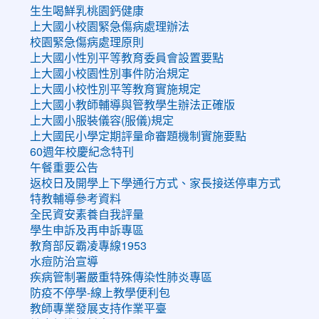
生生喝鮮乳桃園鈣健康
上大國小校園緊急傷病處理辦法
校園緊急傷病處理原則
上大國小性別平等教育委員會設置要點
上大國小校園性別事件防治規定
上大國小校性別平等教育實施規定
上大國小教師輔導與管教學生辦法正確版
上大國小服裝儀容(服儀)規定
上大國民小學定期評量命審題機制實施要點
60週年校慶紀念特刊
午餐重要公告
返校日及開學上下學通行方式、家長接送停車方式
特教輔導參考資料
全民資安素養自我評量
學生申訴及再申訴專區
教育部反霸凌專線1953
水痘防治宣導
疾病管制署嚴重特殊傳染性肺炎專區
防疫不停學-線上教學便利包
教師專業發展支持作業平臺