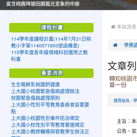
美麗的操場是我們活力的來源
美麗的操場是我們活力的來源
煥然一新的小司令台
煥然一新的小司令台
富含桃園埤塘田園風光意象的中廊
富含桃園埤塘田園風光意象的中廊
嶄新的中庭廣場
嶄新的中庭廣場
水生池生生不息
水生池生生不息
:::
:::
 本站消息
課程計畫
114學年度課程計畫(114年7月31日桃

學務
教小字第1140071603號函備查)
115學年度各年級領域科目選用之教
科書
文章列
重要消息
轉知桃園
生生喝鮮乳桃園鈣健康
章一份
上大國小校園緊急傷病處理辦法
校園緊急傷病處理原則
-
體育組長
上大國小性別平等教育委員會設置要
點
上大國小校園性別事件防治規定
主旨：本
上大國小校性別平等教育實施規定
公告，並
上大國小教師輔導與管教學生辦法正