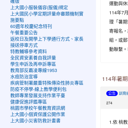
確版
運動與休
上大國小服裝儀容(服儀)規定
114年
上大國民小學定期評量命審題機制實
施要點
理「暑期
60週年校慶紀念特刊
寄報名，
午餐重要公告
返校日及開學上下學通行方式、家長
組，或郵
接送停車方式
動聯繫。
特教輔導參考資料
全民資安素養自我評量
學生申訴及再申訴專區
教育部反霸凌專線1953
水痘防治宣導
114年暑
疾病管制署嚴重特殊傳染性肺炎專區
防疫不停學-線上教學便利包
公告
訓育
教師專業發展支持作業平臺
健康促進評鑑專區
274
桃園市學校午餐教育資訊網
上大國小個資保護公開作業
上大國小災害防救計畫書
1.依 桃