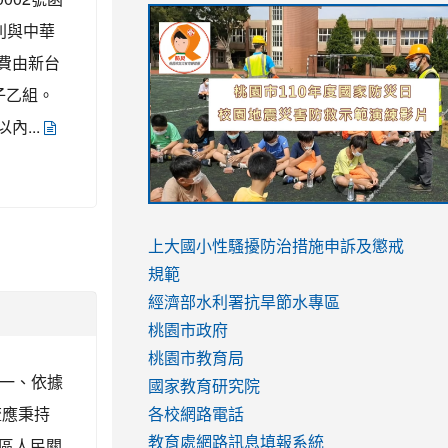
link
link
link
link
則與中華
to
to
to
to
費由新台
https://sites.google.com/stes.tyc.ed
https://drive.google.com/file/d/1AXdr
https://youtu.be/jJOMVWY3-
https://drive.google.com/file/d/1AXdr
女子乙組。
usp=sharing
8M
usp=sharing
內...
link
link
to
to
link
上大國小性騷擾防治措施
申訴及懲戒
https://www.youtube.com/watch?
https://www.youtube.com/watch?
to
規範
v=hC_gdZndU9s
v=hC_gdZndU9s
https://www.youtube.com/watch?
經濟部水利署抗旱節水專區
v=mfpNykQ0g4M
桃園市政府
桃園市教育局
 一、依據
國家教育研究院
流應秉持
各校網路電話
區人民關
教育處網路訊息填報系統