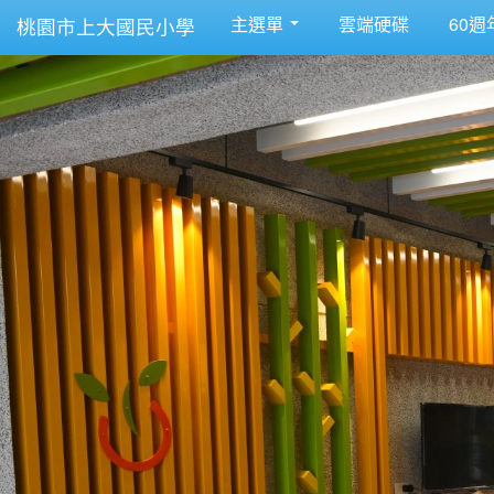
主選單
雲端硬碟
60週
桃園市上大國民小學