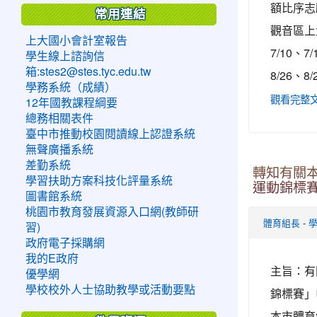
額比序志
常用連結
觀音區上大
上大國小會計室報告
7/10、7
學生線上諮詢信
箱:stes2@stes.tyc.edu.tw
8/26、8
學務系統（成績）
觀看完整
12年國教課程綱要
總務相關表件
臺中市推動校園閱讀線上認證系統
無聲廣播系統
差勤系統
轉知有關
學習扶助方案科技化評量系統
運動錦標
圖書館系統
桃園市教育發展資源入口網(教師研
-
體育組長
習)
政府電子採購網
我的E政府
主旨：有
優學網
學校校外人士協助教學或活動要點
錦標賽」
本市體育總