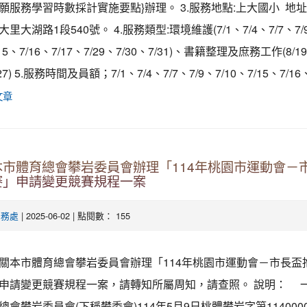
願服務學習時數採計實施要點}辦理。 3.服務地點:上大國小 地址
里大湖路1段540號。 4.服務類型:環境維護(7/1、7/4、7/7、7/
/15、7/16、7/17、7/29、7/30、7/31)、書籍整理及庶務工作(8/1
/27) 5.服務時間及員額；7/1、7/4、7/7、7/9、7/10、7/15、7/16、7
文章
本市體育總會攀岩委員會辦理「114年桃園市運動會－
賽」申請變更競賽規程一案
| 2025-06-02 | 點閱數： 155
學務處
關本市體育總會攀岩委員會辦理「114年桃園市運動會－市長盃
申請變更競賽規程一案，請轉知所屬周知，請查照。 說明： 
會攀岩委員會(下稱攀委會)114年5月9日桃體攀岩字第1140000