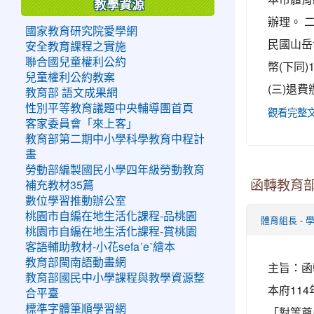
教學資源
辦理。 
國家教育研究院愛學網
民國山岳
安全教育課程之實施
聯合國兒童權利公約
幣(下同)
兒童權利公約教案
(三)退
教育部 語文成果網
性別平等教育議題中央輔導團首頁
觀看完整
客家委員會「來上客」
教育部第二期中小學科學教育中程計
畫
勞動部編製國民小學四年級勞動教育
函轉教育
補充教材35篇
數位學習推動辦公室
桃園市自編在地生活化課程-品桃園
-
體育組長
桃園市自編在地生活化課程-賞桃園
客語輔助教材-小花sefaˊeˋ繪本
教育部閩南語動畫網
主旨：函
教育部國民中小學課程與教學資源整
本府114
合平臺
標準字體筆順學習網
「對等尊