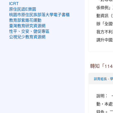
ICRT
係條例」
原住民語E樂園
桃園市原住民族部落大學電子書櫃
動資訊（
教育部紫錐花運動
辦「全國
臺灣教育研究資源網
我方不利
性平、交安、健促專區
公視兒少教育資源網
調升中國
轉知「11
-
訓育組長
說明： 
動，本處
特色。 