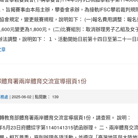
二、旨揭賽事由本局主辦，攀委會承辦，為接軌IFSC攀岩裁判規
協會規定，變更競賽規程，說明如下： (一)報名費用調整：報名
1,600元變更為1,800元。 (二)比賽組別：取消辦理男子乙組及
費辦法調整，說明如下： １、活動開始日前第十四日至第二十一日以
文章
部體育署兩岸體育交流宣導摺頁1份
| 2025-06-02 | 點閱數： 139
學務處
轉教育部體育署兩岸體育交流宣導摺頁1份，請查照。 說明：
年5月23日府體綜字第1140141315號函辦理。 二、兩岸體育交
嚴、相互尊重」原則辦理各項活動，並遵守「臺灣地區與大陸地