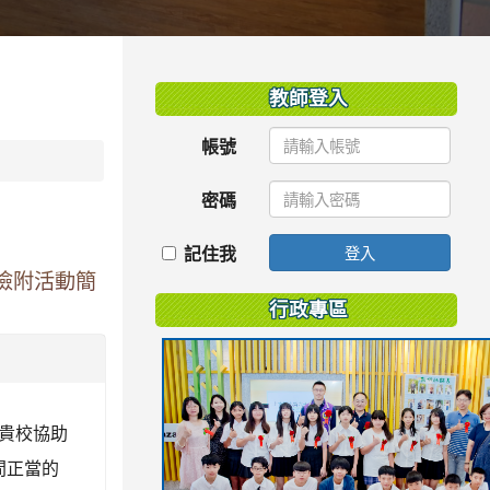
:::
教師登入
帳號
密碼
記住我
登入
檢附活動簡
行政專區
貴校協助
間正當的