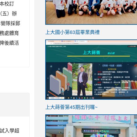
本校訂
日（五）辦
本營隊採郵
link
務處體育
上大國小第63屆畢業典禮
to
俾後續活
link
https://sites.google.com/stes.t
to
https://sites.google.com/stes.tyc.ed
ink
link
上大蒔薈第45期出刊囉~
to
to
https://sites.google.com/stes.tyc.ed
https://sites.google.com/stes.t
職免試入學超