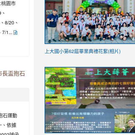
:桃園市
9、
9、8/20、
/1...
link
上大國小第62屆畢
業典禮花絮(相片)
to
link
link
https://drive.google.com/file/d/1I-
to
to
市長盃抱石
YfDQppRvyMk686kIw6SBbssEIZ6WnT/vi
https://drive.google.com/file/d/1I-
https://sites.google.com/stes.tyc.ed
usp=sharing
YfDQppRvyMk686kIw6SBbssEIZ6WnT/vi
usp=sharing
抱石運動
一、依據
002號函