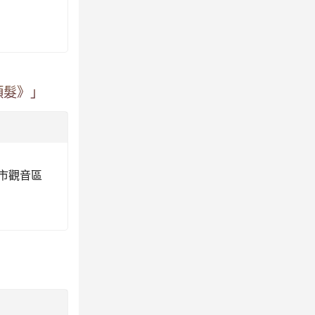
頭髮》」
園市觀音區