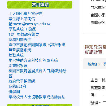
常用連結
門水庫阿
上大國小會計室報告
吉國小網
學生線上諮詢信
團體報名時
箱:stes2@stes.tyc.edu.tw
學務系統（成績）
12年國教課程綱要
總務相關表件
臺中市推動校園閱讀線上認證系統
轉知教育
無聲廣播系統
實施計畫」
差勤系統
學習扶助方案科技化評量系統
-
體育組長
圖書館系統
桃園市教育發展資源入口網(教師研
習)
主旨：檢
政府電子採購網
我的E政府
實施計畫
優學網
明： 一、
學校校外人士協助教學或活動要點
辦理。 