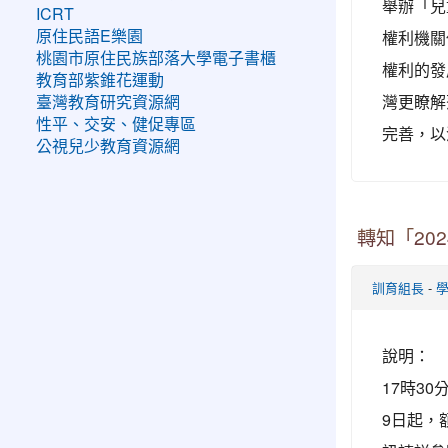
舉辦「兒
ICRT
權利機關
原住民語E樂園
桃園市原住民族部落大學電子書櫃
權利的發
教育部紫錐花運動
灣更瞭解
臺灣教育研究資源網
性平、交安、健促專區
完善，以
公視兒少教育資源網
轉知「20
-
訓育組長
說明： 一
17時30
9日起，