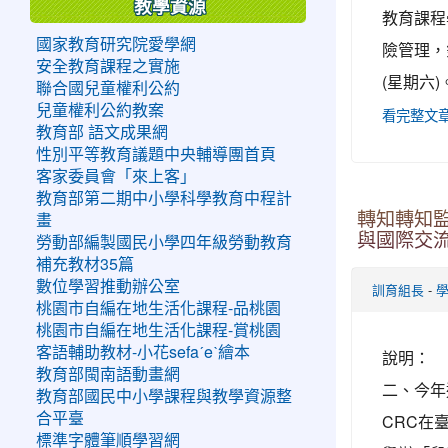
教學資源
教育課程
國家教育研究院愛學網
險管理，
安全教育課程之實施
(星期六
聯合國兒童權利公約
兒童權利公約教案
看完整文
教育部 語文成果網
性別平等教育議題中央輔導團首頁
客家委員會「來上客」
教育部第二期中小學科學教育中程計
轉知轉知監
畫
與國際交
勞動部編製國民小學四年級勞動教育
補充教材35篇
數位學習推動辦公室
-
訓育組長
桃園市自編在地生活化課程-品桃園
桃園市自編在地生活化課程-賞桃園
客語輔助教材-小花sefaˊeˋ繪本
說明： 
教育部閩南語動畫網
二、今年
教育部國民中小學課程與教學資源整
合平臺
CRC在
標準字體筆順學習網