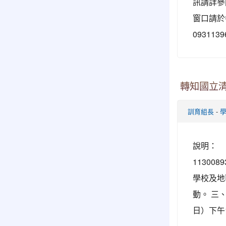
訊請詳參
窗口請於
093113
轉知國立清
-
訓育組長
說明： 
1130
學校及地
動。 三
日）下午