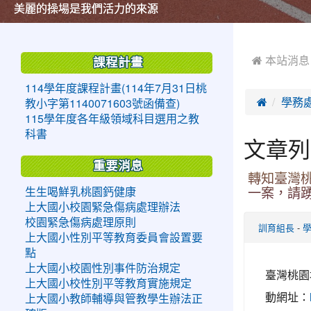
美麗的操場是我們活力的來源
美麗的操場是我們活力的來源
煥然一新的小司令台
煥然一新的小司令台
富含桃園埤塘田園風光意象的中廊
富含桃園埤塘田園風光意象的中廊
嶄新的中庭廣場
嶄新的中庭廣場
水生池生生不息
水生池生生不息
:::
:::
 本站消息
課程計畫
114學年度課程計畫(114年7月31日桃

學務
教小字第1140071603號函備查)
115學年度各年級領域科目選用之教
科書
文章列
重要消息
轉知臺灣
生生喝鮮乳桃園鈣健康
一案，請
上大國小校園緊急傷病處理辦法
校園緊急傷病處理原則
-
訓育組長
上大國小性別平等教育委員會設置要
點
上大國小校園性別事件防治規定
臺灣桃園
上大國小校性別平等教育實施規定
動網址：
上大國小教師輔導與管教學生辦法正