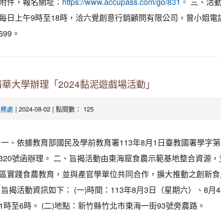
附件，報名網址：
三、活動
https://www.accupass.com/go/831。
每日上午9時至18時，洽六覺創意行銷顧問有限公司，曾小姐電
9699。
華大學辦理「2024黏泥遊戲場活動」
| 2024-08-02 | 點閱數： 125
學務處
一、依據教育部國民及學前教育署113年8月1日臺教國署學字第
089320號函辦理。 二、旨揭活動由東海窟食農示範基地整合資源
區實踐食農教育，並與產官學單位共同合作，擴大推動之創新食
、旨揭活動資訊如下： (一)時間：113年8月3日（星期六）、8月
1時至6時。 (二)地點：新竹縣竹北市東海一街93號旁農路。