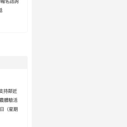
報名諮詢
話
，支持鄰近
農體驗活
4日（星期