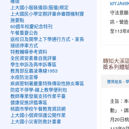
確版
tdYJA6tI
上大國小服裝儀容(服儀)規定
守法意願
上大國民小學定期評量命審題機制實
施要點
訊，營造
60週年校慶紀念特刊
至113年
午餐重要公告
返校日及開學上下學通行方式、家長
接送停車方式
特教輔導參考資料
全民資安素養自我評量
轉知大溪區
學生申訴及再申訴專區
槳系列體
教育部反霸凌專線1953
水痘防治宣導
-
體育組長
疾病管制署嚴重特殊傳染性肺炎專區
防疫不停學-線上教學便利包
教師專業發展支持作業平臺
主旨：本
健康促進評鑑專區
桃園市學校午餐教育資訊網
動」，請
上大國小個資保護公開作業
月20日桃
上大國小災害防救計畫書
113年9