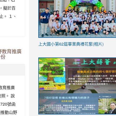
，擬於百
止。 １、
link
上大國小第62屆畢
業典禮花絮(相片)
to
野教育推廣
link
link
https://drive.google.com/file/d/1I-
1份
to
to
YfDQppRvyMk686kIw6SBbssEIZ6WnT/vi
https://drive.google.com/file/d/1I-
https://sites.google.com/stes.tyc.ed
usp=sharing
YfDQppRvyMk686kIw6SBbssEIZ6WnT/vi
usp=sharing
教育推廣
照。 說
720號函
願推動山野