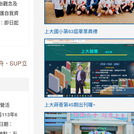
治觀念及
護自我資
：即日起
link
上大國小第63屆畢業典禮
to
link
https://sites.google.com/stes.t
to
https://sites.google.com/stes.tyc.ed
舟、SUP立
ink
link
驗營活
上大蒔薈第45期出刊囉~
to
to
13年6
https://sites.google.com/stes.tyc.ed
https://sites.google.com/stes.t
動日期：
動地點：石