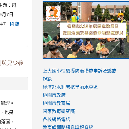
link
link
link
主題：風
link
to
to
to
to
9月7日
https://sites.google.com/stes.tyc.ed
https://drive.google.com/file/d/1AXdr
https://youtu.be/jJOMVWY3-
https://drive.google.com/file/d/1AXdr
...
觀
usp=sharing
8M
usp=sharing
link
link
測與兒少參
to
to
link
上大國小性騷擾防治措施
申訴及懲戒
https://www.youtube.com/watch?
https://www.youtube.com/watch?
to
規範
v=hC_gdZndU9s
v=hC_gdZndU9s
https://www.youtube.com/watch?
經濟部水利署抗旱節水專區
v=mfpNykQ0g4M
桃園市政府
函辦理。
桃園市教育局
年，也是
國家教育研究院
各校網路電話
臻落實，
教育處網路訊息填報系統