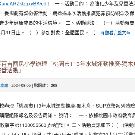
一、活動目的： 為強化少年及兒童法
KunaARZktzgxyBA/edit
，爰規劃有獎徵答活動，期透過本次活動推廣犯罪預防觀念及保
青少年健康成長的生活環境。 二、活動辦法： （一）活動時間
8月31日止。 （二）參加對象：全體國民。 （...
觀看完整文章
百吉國民小學辦理「桃園市113年水域運動推廣-獨木
驗營活動」
| 2024-08-05 | 點閱數： 268
學務處
校辦理「桃園市113年水域運動推廣-獨木舟、SUP立槳系列體
踴躍組隊報名及公告周知。 說明： 一、依據桃園市政府教育局1
教體字第1130055563號函辦理。 二、活動資訊如下： (一)活
月11、14、15、18日，共4天 (每天4梯次，每梯次30人) (二)活