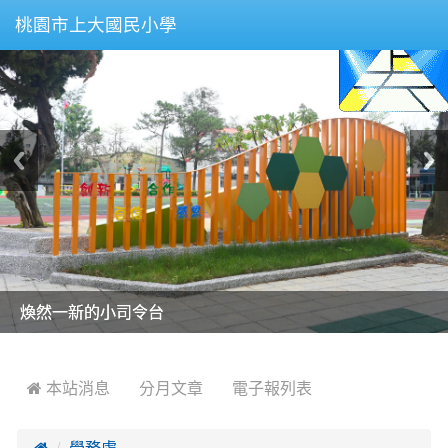
桃園市上大國民小學
美麗的操場是我們活力的來源
美麗的操場是我們活力的來源
煥然一新的小司令台
煥然一新的小司令台
富含桃園埤塘田園風光意象的中廊
富含桃園埤塘田園風光意象的中廊
嶄新的中庭廣場
嶄新的中庭廣場
水生池生生不息
水生池生生不息
:::
 本站消息
分月文章
電子報列表

學務處