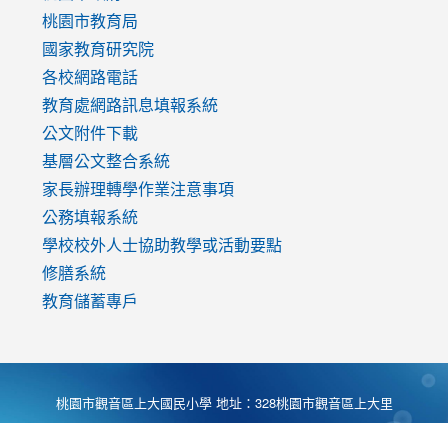
v=mfpNykQ0g4M
桃園市教育局
國家教育研究院
各校網路電話
教育處網路訊息填報系統
公文附件下載
基層公文整合系統
家長辦理轉學作業注意事項
公務填報系統
學校校外人士協助教學或活動要點
修膳系統
教育儲蓄專戶
桃園市觀音區上大國民小學 地址：328桃園市觀音區上大里
大湖路1段540號 電話:03-4901174 傳真:03-4900781 Desing