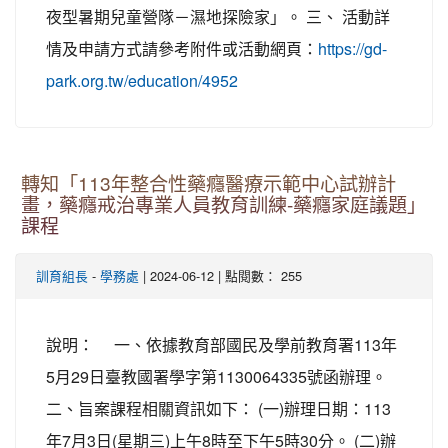
夜型暑期兒童營隊－濕地探險家」。 三、 活動詳
情及申請方式請參考附件或活動網頁：
https://gd-
park.org.tw/education/4952
轉知「113年整合性藥癮醫療示範中心試辦計
畫，藥癮戒治專業人員教育訓練-藥癮家庭議題」
課程
-
| 2024-06-12 | 點閱數： 255
訓育組長
學務處
說明： 一、依據教育部國民及學前教育署113年
5月29日臺教國署學字第1130064335號函辦理。
二、旨案課程相關資訊如下： (一)辦理日期：113
年7月3日(星期三)上午8時至下午5時30分。 (二)辦