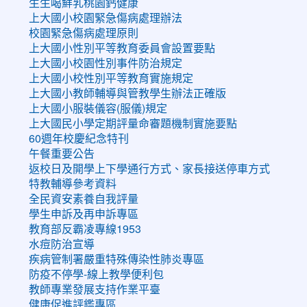
生生喝鮮乳桃園鈣健康
上大國小校園緊急傷病處理辦法
校園緊急傷病處理原則
上大國小性別平等教育委員會設置要點
上大國小校園性別事件防治規定
上大國小校性別平等教育實施規定
上大國小教師輔導與管教學生辦法正確版
上大國小服裝儀容(服儀)規定
上大國民小學定期評量命審題機制實施要點
60週年校慶紀念特刊
午餐重要公告
返校日及開學上下學通行方式、家長接送停車方式
特教輔導參考資料
全民資安素養自我評量
學生申訴及再申訴專區
教育部反霸凌專線1953
水痘防治宣導
疾病管制署嚴重特殊傳染性肺炎專區
防疫不停學-線上教學便利包
教師專業發展支持作業平臺
健康促進評鑑專區