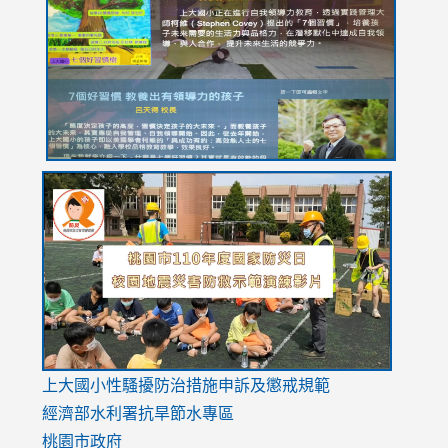
https://drive.google.com/file/d/1I-
https://sites.google.com/stes.tyc.edu.tw/113school
https:
https:
https:
YfDQppRvyMk686kIw6SBbssEIZ6WnT/view?
usp=sh
8M
usp=sharing
link
link
link
to
to
to
https://drive.google.com/file/d/1AXdrxzgdGrHK7k94y0
https:/
https:/
usp=sharing
v=hC_g
v=hC_g
link
上大國小性騷擾防治措施
申訴及懲戒規範
to
經濟部水利署抗旱節水專區
https://www.youtube.com/watch?
桃園市政府