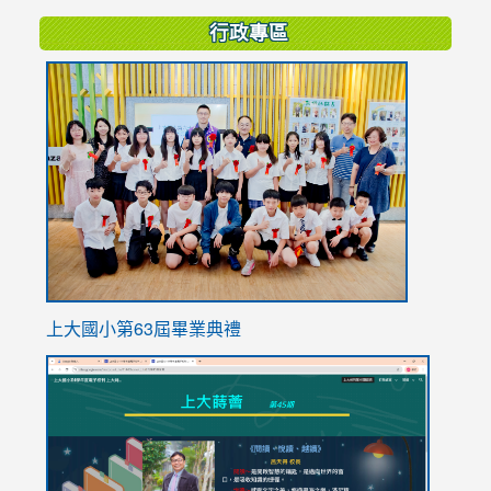
行政專區
link
to
https://
上大國小第63屆畢業典禮
link
link
to
to
https://sites.google.com/stes.tyc.edu.tw/113school
https