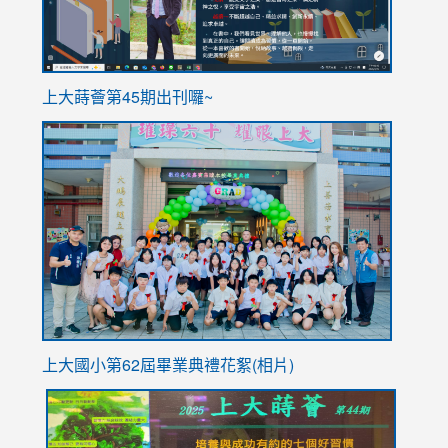
ink
上大蒔薈第45期出刊囉~
to
link
https://sites.google.com/stes.tyc.edu.tw/113school
to
https://
YfDQpp
usp=sha
上大國小第62屆畢
業典禮花絮(相片)
link
link
link
link
link
to
to
to
to
to