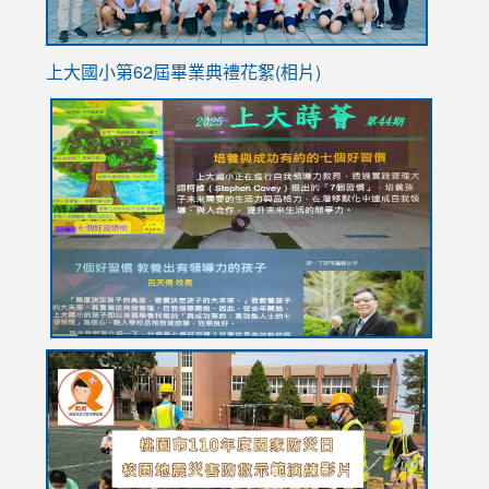
上大國小第62屆畢
業典禮花絮(相片)
link
link
link
link
link
to
to
to
to
to
https://drive.google.com/file/d/1I-
https://sites.google.com/stes.tyc.edu.tw/113school
https:
https:
https:
YfDQppRvyMk686kIw6SBbssEIZ6WnT/view?
usp=sh
8M
usp=sharing
link
link
link
to
to
to
https://drive.google.com/file/d/1AXdrxzgdGrHK7k94y0
https:/
https:/
usp=sharing
v=hC_g
v=hC_g