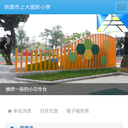
桃園市上大國民小學
To
nav
美麗的操場是我們活力的來源
美麗的操場是我們活力的來源
煥然一新的小司令台
煥然一新的小司令台
富含桃園埤塘田園風光意象的中廊
富含桃園埤塘田園風光意象的中廊
嶄新的中庭廣場
嶄新的中庭廣場
水生池生生不息
水生池生生不息
:::
 本站消息
分月文章
電子報列表

學務處