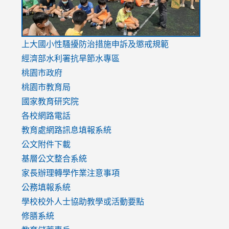
link
上大國小性騷擾防治措施
申訴及懲戒規範
to
經濟部水利署抗旱節水專區
https://www.youtube.com/watch?
桃園市政府
v=mfpNykQ0g4M
桃園市教育局
國家教育研究院
各校網路電話
教育處網路訊息填報系統
公文附件下載
基層公文整合系統
家長辦理轉學作業注意事項
公務填報系統
學校校外人士協助教學或活動要點
修膳系統