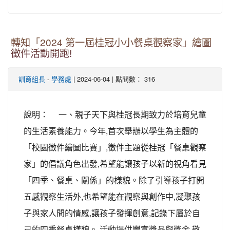
轉知「2024 第一屆桂冠小小餐桌觀察家」繪圖
徵件活動開跑!
-
| 2024-06-04 | 點閱數： 316
訓育組長
學務處
說明： 一、親子天下與桂冠長期致力於培育兒童
的生活素養能力。今年,首次舉辦以學生為主體的
「校園徵件繪圖比賽」,徵件主題從桂冠「餐桌觀察
家」的倡議角色出發,希望能讓孩子以新的視角看見
「四季、餐桌、關係」的樣貌。除了引導孩子打開
五感觀察生活外,也希望能在觀察與創作中,凝聚孩
子與家人間的情感,讓孩子發揮創意,記錄下屬於自
己的四季餐桌樣貌。 活動提供豐富獎品與獎金,敬