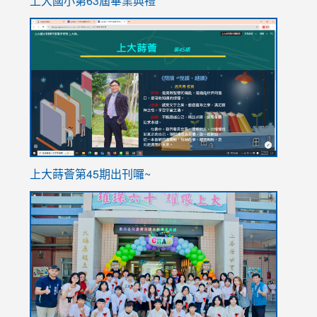
上大國小第63屆畢業典禮
link
link
to
to
https://sites.google.com/stes.tyc.edu.tw/113school
https
ink
上大蒔薈第45期出刊囉~
to
link
https://sites.google.com/stes.tyc.edu.tw/113school
to
https://
YfDQpp
usp=sha