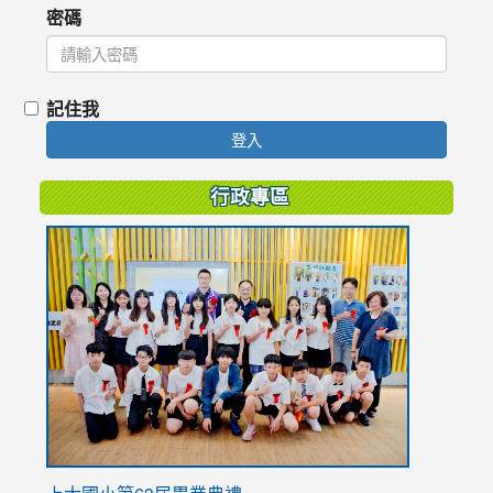
密碼
記住我
登入
行政專區
link
to
https://