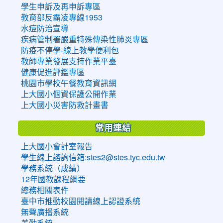
學生申訴及再申訴專區
教育部反霸凌專線1953
水痘防治宣導
疾病管制署嚴重特殊傳染性肺炎專區
防疫不停學-線上教學便利包
教師專業發展支持作業平臺
健康促進評鑑專區
桃園市學校午餐教育資訊網
上大國小個資保護公開作業
上大國小災害防救計畫書
常用連結
上大國小會計室報告
學生線上諮詢信箱:stes2@stes.tyc.edu.tw
學務系統（成績）
12年國教課程綱要
總務相關表件
臺中市推動校園閱讀線上認證系統
無聲廣播系統
差勤系統