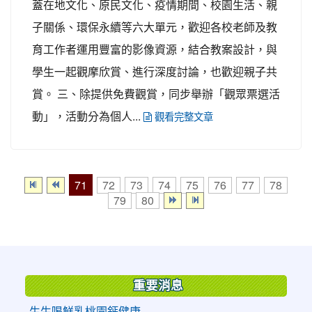
蓋在地文化、原民文化、疫情期間、校園生活、親
子關係、環保永續等六大單元，歡迎各校老師及教
育工作者運用豐富的影像資源，結合教案設計，與
學生一起觀摩欣賞、進行深度討論，也歡迎親子共
賞。 三、除提供免費觀賞，同步舉辦「觀眾票選活
動」，活動分為個人...
觀看完整文章
71
72
73
74
75
76
77
78
79
80
:::
重要消息
生生喝鮮乳桃園鈣健康