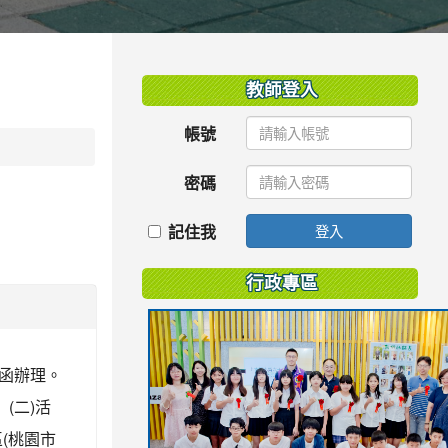
:::
教師登入
帳號
密碼
記住我
登入
行政專區
號函辦理。
(二)活
(桃園市