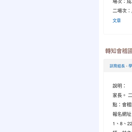
場次：成
二場次：
文章
轉知會稽國
-
訓育組長
說明： 
家長。 二
點：會稽
報名網址
1、8、2