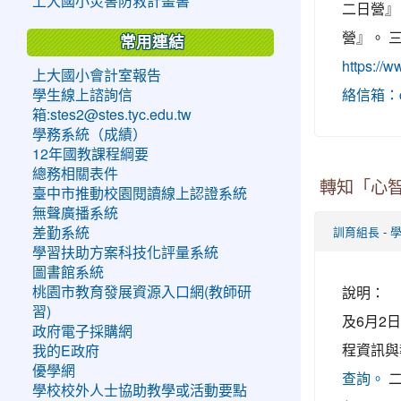
上大國小災害防救計畫書
二日營』
營』。 
常用連結
https:
上大國小會計室報告
學生線上諮詢信
絡信箱：cs
箱:stes2@stes.tyc.edu.tw
學務系統（成績）
12年國教課程綱要
總務相關表件
轉知「心智
臺中市推動校園閱讀線上認證系統
無聲廣播系統
-
差勤系統
訓育組長
學習扶助方案科技化評量系統
圖書館系統
說明： 
桃園市教育發展資源入口網(教師研
習)
及6月2日
政府電子採購網
程資訊與
我的E政府
優學網
二
查詢。
學校校外人士協助教學或活動要點