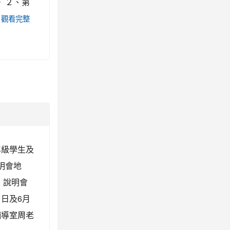
 ２、第
觀看完整
年級學生及
說明會地
、說明會
1日及6月
：輔導室周老