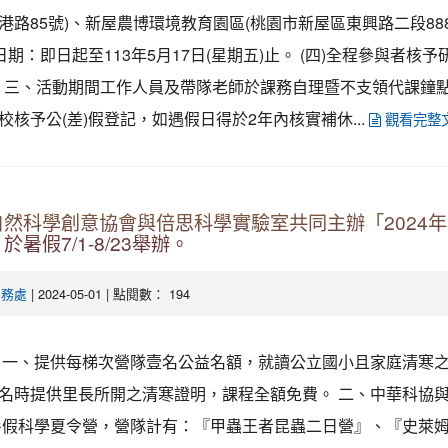
港路85號)、新屋農博環境教育園區(桃園市新屋區東興路二段888
名日期：即日起至113年5月17日(星期五)止。 (四)全程參與者核
。 三、活動期間工作人員及帶隊老師於課務自理暨不支領代課鐘點
校核予公(差)假登記，如遇假日得於2年內核實補休...
觀看完整
然科學創意協會與倍思科學實驗室共同主辦「2024
暑假7/1-8/23舉辦。
| 2024-05-01 | 點閱數： 194
學務處
一、提供每梯次營隊壹名公益名額，就讀公立國小且家庭清寒
名時提供里長所開之清寒證明，課程全額免費。 二、中華科協
年暑假科學夏令營，營隊計有：『甲蟲王者昆蟲二日營』、『史萊