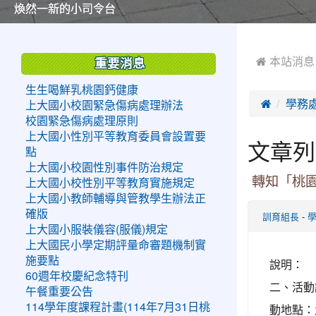
美麗的操場是我們活力的來源
美麗的操場是我們活力的來源
煥然一新的小司令台
煥然一新的小司令台
富含桃園埤塘田園風光意象的中廊
富含桃園埤塘田園風光意象的中廊
嶄新的中庭廣場
嶄新的中庭廣場
水生池生生不息
水生池生生不息
:::
:::
 本站消息
重要消息
生生喝鮮乳桃園鈣健康

學務
上大國小校園緊急傷病處理辦法
校園緊急傷病處理原則
上大國小性別平等教育委員會設置要
文章列
點
上大國小校園性別事件防治規定
轉知「桃
上大國小校性別平等教育實施規定
上大國小教師輔導與管教學生辦法正
確版
-
訓育組長
上大國小服裝儀容(服儀)規定
上大國民小學定期評量命審題機制實
施要點
說明： 
60週年校慶紀念特刊
二、活動說
午餐重要公告
114學年度課程計畫(114年7月31日桃
動地點：