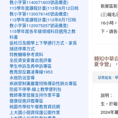
教小字第1140071603號函備查)
新屋區新
113學年度課程計畫(113年8月12日桃
(三)報
教小字第1130076145號函備查)
112學年度課程計畫(112年8月7日桃
16小時
教小字第1120075257號函備查)
下，請各
115學年度各年級領域科目選用之教
科書
返校日及開學上下學通行方式、家長
接送停車方式
特教輔導參考資料
轉知中華自
全民資安素養自我評量
夏令營」，於
學生申訴及再申訴專區
教育部反霸凌專線1953
-
水痘防治宣導
訓育組長
疾病管制署嚴重特殊傳染性肺炎專區
防疫不停學-線上教學便利包
說明： 
教師專業發展支持作業平臺
健康促進評鑑專區
生，於報
桃園市學校午餐教育資訊網
2024
上大國小個資保護公開作業