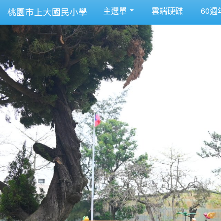
主選單
雲端硬碟
60週
桃園市上大國民小學