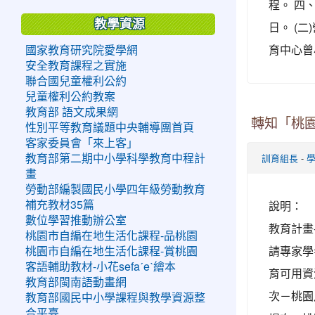
程。 四
教學資源
日。 (二
育中心曾小
國家教育研究院愛學網
安全教育課程之實施
聯合國兒童權利公約
兒童權利公約教案
教育部 語文成果網
轉知「桃園
性別平等教育議題中央輔導團首頁
客家委員會「來上客」
-
教育部第二期中小學科學教育中程計
訓育組長
畫
勞動部編製國民小學四年級勞動教育
說明： 
補充教材35篇
數位學習推動辦公室
教育計畫
桃園市自編在地生活化課程-品桃園
請專家學
桃園市自編在地生活化課程-賞桃園
客語輔助教材-小花sefaˊeˋ繪本
育可用資
教育部閩南語動畫網
次－桃園戶
教育部國民中小學課程與教學資源整
合平臺