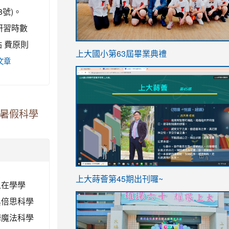
號)。
予研習時數
 費原則
link
上大國小第63屆畢業典禮
文章
to
link
https://sites.google.com/stes.t
to
https://sites.google.com/stes.tyc.ed
年暑假科學
ink
link
上大蒔薈第45期出刊囉~
之在學學
to
to
與倍思科學
https://sites.google.com/stes.tyc.ed
https://sites.google.com/stes.t
姆魔法科學