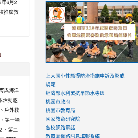
3年6月2
link
link
link
link
本校推廣教
to
to
to
to
https://sites.google.com/stes.tyc.ed
https://drive.google.com/file/d/1AXdr
https://youtu.be/jJOMVWY3-
https://drive.google.com/file/d/1AXdr
usp=sharing
8M
usp=sharing
」
link
link
to
to
link
上大國小性騷擾防治措施
申訴及懲戒
https://www.youtube.com/watch?
https://www.youtube.com/watch?
to
規範
育與海洋
v=hC_gdZndU9s
v=hC_gdZndU9s
https://www.youtube.com/watch?
經濟部水利署抗旱節水專區
本活動邀
v=mfpNykQ0g4M
桃園市政府
、戶外教
桃園市教育局
１、第一場
國家教育研究院
各校網路電話
 ２、第二
教育處網路訊息填報系統