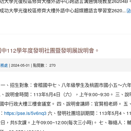
功大學光復校區修齊大樓外語中心跨語言溝通情境教室26204B。
成功大學光復校區修齊大樓外語中心超媒體語言學習室2620...
中112學年度發明社團暨發明展說明會。
| 2024-05-01 | 點閱數： 270
學務處
一、招生對象：會稽國中七、八年級學生及桃園市國小五～六
、說明會時間：113年5月4日（六），上午9:00~9:30。 三、
國中行政大樓三樓會議室。 四、說明會講師：官賢相老師。 五
：
六、發明社團培訓期間：113年5月4、1
https://pse.is/5v6nq3
2日，共5次課。上午09:00~12:00(每次三小時)。 七、聯絡人