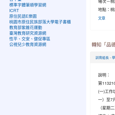
場次－桃園
標準字體筆順學習網
地點：桃
ICRT
原住民語E樂園
文章
桃園市原住民族部落大學電子書櫃
教育部紫錐花運動
臺灣教育研究資源網
性平、交安、健促專區
公視兒少教育資源網
轉知「品
-
訓育組長
說明： 
第113
(一)工
一）至7
（星期二