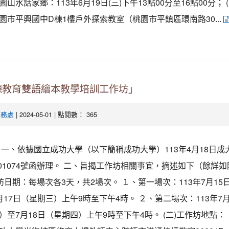
山水話家鄉：113年6月19日(三)下午13點00分至16點00分； 
園市平興國中D棟1樓戶外探索教室（桃園市平鎮區環南路30...
德教育雙語繪本教學培訓工作坊」
| 2024-05-01 | 點閱數： 365
學務處
一、依據國立成功大學（以下簡稱成功大學）113年4月18日成
2101074號函辦理。 二、旨揭工作坊相關事宜，摘述如下（餘詳
作坊日期：每場次各3天，共2場次。 １、第一場次：113年7月15
月17日（星期三）上午9時至下午4時。 ２、第二場次：113年7月
）至7月18日（星期四）上午9時至下午4時。 (二)工作坊地點：