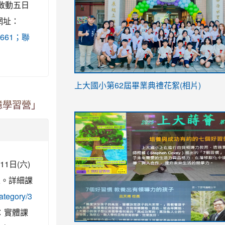
啟動五日
網址：
-1661；聯
link
上大國小第62屆畢
業典禮花絮(相片)
to
link
link
憶學習營」
https://drive.google.com/file/d/1I-
to
to
YfDQppRvyMk686kIw6SBbssEIZ6WnT/vi
https://drive.google.com/file/d/1I-
https://sites.google.com/stes.tyc.ed
usp=sharing
YfDQppRvyMk686kIw6SBbssEIZ6WnT/vi
usp=sharing
1日(六)
)止。詳細課
ategory/3
：實體課