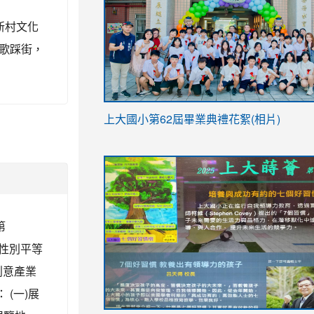
新村文化
歌踩街，
link
上大國小第62屆畢
業典禮花絮(相片)
to
link
link
https://drive.google.com/file/d/1I-
to
to
YfDQppRvyMk686kIw6SBbssEIZ6WnT/vi
https://drive.google.com/file/d/1I-
https://sites.google.com/stes.tyc.ed
usp=sharing
YfDQppRvyMk686kIw6SBbssEIZ6WnT/vi
第
usp=sharing
「性別平等
創意產業
(一)展