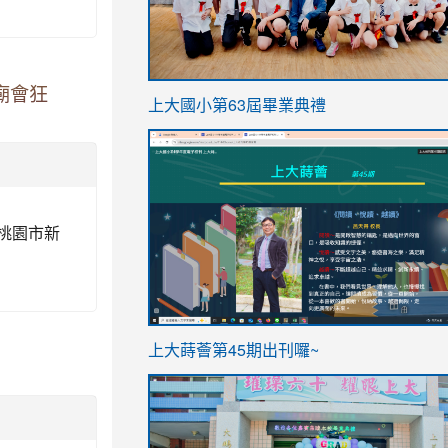
廟會狂
link
上大國小第63屆畢業典禮
to
link
https://sites.google.com/stes.t
to
https://sites.google.com/stes.tyc.ed
(桃園市新
ink
link
上大蒔薈第45期出刊囉~
to
to
https://sites.google.com/stes.tyc.ed
https://sites.google.com/stes.t