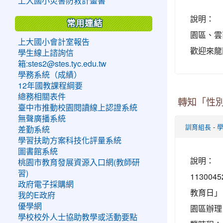
上大國小災害防救計畫書
說明： 
常用連結
園區、雲
上大國小會計室報告
歡迎來
學生線上諮詢信
箱:stes2@stes.tyc.edu.tw
學務系統（成績）
12年國教課程綱要
總務相關表件
轉知「性別
臺中市推動校園閱讀線上認證系統
無聲廣播系統
-
訓育組長
差勤系統
學習扶助方案科技化評量系統
圖書館系統
說明： 
桃園市教育發展資源入口網(教師研
習)
11300
政府電子採購網
教育日」
我的E政府
優學網
園區辦理
學校校外人士協助教學或活動要點