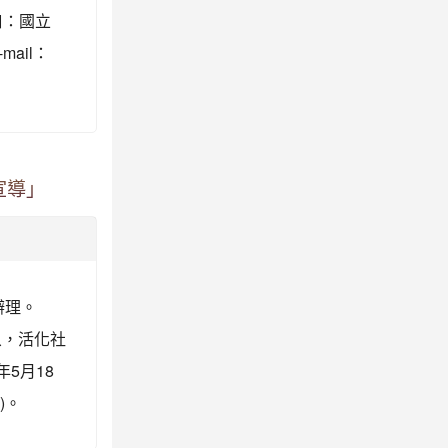
口：國立
ail：
宣導」
辦理。
象，活化社
5月18
)。