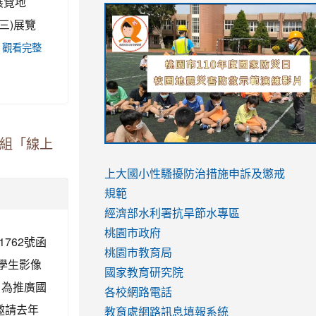
)展覽地
link
link
link
link
三)展覽
to
to
to
to
https://sites.google.com/stes.tyc.ed
https://drive.google.com/file/d/1AXdr
https://youtu.be/jJOMVWY3-
觀看完整
https://drive.google.com/file/d/1AXdr
usp=sharing
8M
usp=sharing
星組「線上
link
link
to
to
link
上大國小性騷擾防治措施
申訴及懲戒
https://www.youtube.com/watch?
https://www.youtube.com/watch?
to
規範
v=hC_gdZndU9s
v=hC_gdZndU9s
https://www.youtube.com/watch?
經濟部水利署抗旱節水專區
v=mfpNykQ0g4M
桃園市政府
762號函
桃園市教育局
市學生影像
國家教育研究院
、為推廣國
各校網路電話
邀請去年
教育處網路訊息填報系統