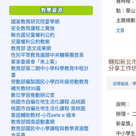
覽時程：1
點：華山
教學資源
主題規劃
國家教育研究院愛學網
安全教育課程之實施
文章
聯合國兒童權利公約
兒童權利公約教案
教育部 語文成果網
性別平等教育議題中央輔導團首頁
客家委員會「來上客」
轉知新北市
分享工作
教育部第二期中小學科學教育中程計
畫
勞動部編製國民小學四年級勞動教育
-
訓育組長
補充教材35篇
數位學習推動辦公室
桃園市自編在地生活化課程-品桃園
說明： 
桃園市自編在地生活化課程-賞桃園
辦理。 
客語輔助教材-小花sefaˊeˋ繪本
教育部閩南語動畫網
新星獎」
教育部國民中小學課程與教學資源整
中小學生
合平臺