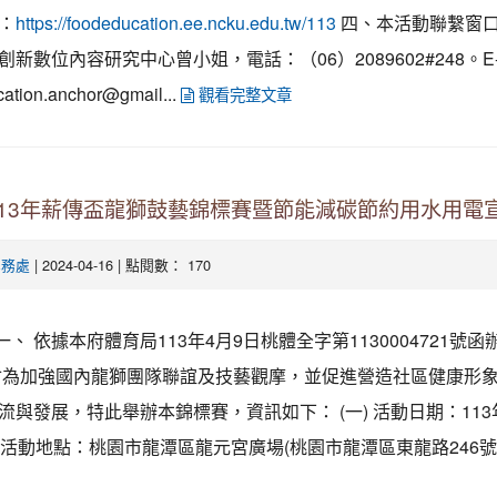
：
四、本活動聯繫窗
https://foodeducation.ee.ncku.edu.tw/113
新數位內容研究中心曾小姐，電話：（06）2089602#248。E-m
cation.anchor@gmail...
觀看完整文章
113年薪傳盃龍獅鼓藝錦標賽暨節能減碳節約用水用電
| 2024-04-16 | 點閱數： 170
學務處
、 依據本府體育局113年4月9日桃體全字第1130004721號函
會為加強國內龍獅團隊聯誼及技藝觀摩，並促進營造社區健康形
流與發展，特此舉辦本錦標賽，資訊如下： (一) 活動日期：113年
二) 活動地點：桃園市龍潭區龍元宮廣場(桃園市龍潭區東龍路246號