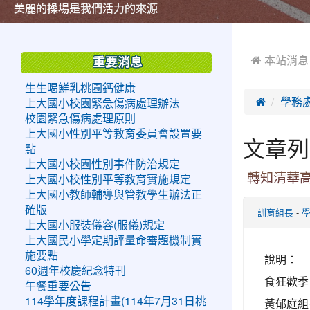
美麗的操場是我們活力的來源
美麗的操場是我們活力的來源
煥然一新的小司令台
煥然一新的小司令台
富含桃園埤塘田園風光意象的中廊
富含桃園埤塘田園風光意象的中廊
嶄新的中庭廣場
嶄新的中庭廣場
水生池生生不息
水生池生生不息
:::
:::
 本站消息
重要消息
生生喝鮮乳桃園鈣健康

學務
上大國小校園緊急傷病處理辦法
校園緊急傷病處理原則
上大國小性別平等教育委員會設置要
文章列
點
上大國小校園性別事件防治規定
轉知清華
上大國小校性別平等教育實施規定
上大國小教師輔導與管教學生辦法正
確版
-
訓育組長
上大國小服裝儀容(服儀)規定
上大國民小學定期評量命審題機制實
施要點
說明： 
60週年校慶紀念特刊
食狂歡季
午餐重要公告
114學年度課程計畫(114年7月31日桃
黃郁庭組長