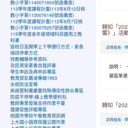
教小字第1140071603號函備查)
113學年度課程計畫(113年8月12日桃
教小字第1130076145號函備查)
112學年度課程計畫(112年8月7日桃
轉知「20
教小字第1120075257號函備查)
響》」活
115學年度各年級領域科目選用之教
科書
返校日及開學上下學通行方式、家長
-
訓育組長
接送停車方式
特教輔導參考資料
全民資安素養自我評量
說明： 
學生申訴及再申訴專區
屋區笨港
教育部反霸凌專線1953
水痘防治宣導
疾病管制署嚴重特殊傳染性肺炎專區
防疫不停學-線上教學便利包
教師專業發展支持作業平臺
轉知「20
健康促進評鑑專區
桃園市學校午餐教育資訊網
-
訓育組長
上大國小個資保護公開作業