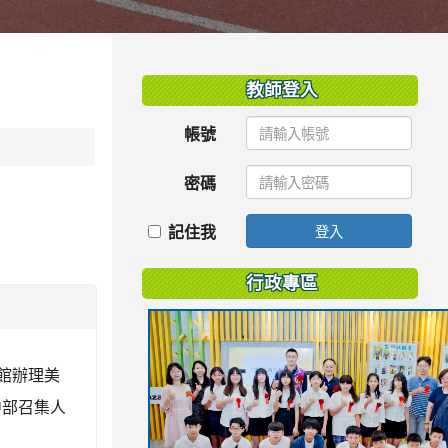
:::
教師登入
帳號
密碼
記住我
登入
行政專區
啡館辦理美
中部召集人