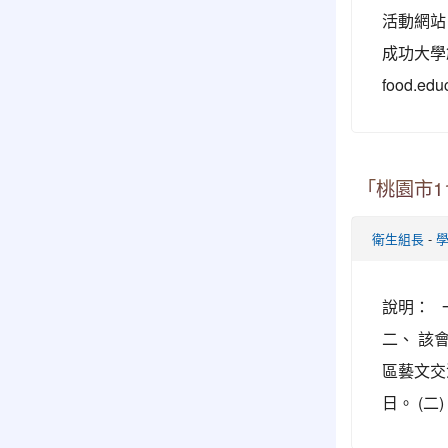
活動網站
成功大學創
food.edu
「桃園市
-
衛生組長
說明： 一
二、 該
區藝文交
日。 (