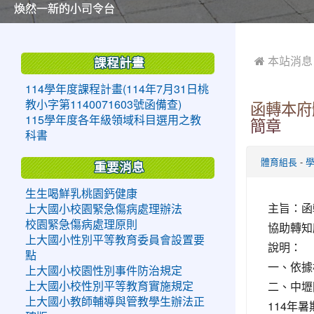
美麗的操場是我們活力的來源
美麗的操場是我們活力的來源
煥然一新的小司令台
煥然一新的小司令台
富含桃園埤塘田園風光意象的中廊
富含桃園埤塘田園風光意象的中廊
嶄新的中庭廣場
嶄新的中庭廣場
水生池生生不息
水生池生生不息
:::
:::
 本站消息
課程計畫
114學年度課程計畫(114年7月31日桃
教小字第1140071603號函備查)
函轉本府
115學年度各年級領域科目選用之教
簡章
科書
-
體育組長
重要消息
生生喝鮮乳桃園鈣健康
主旨：函
上大國小校園緊急傷病處理辦法
校園緊急傷病處理原則
協助轉知
上大國小性別平等教育委員會設置要
說明：
點
一、依據
上大國小校園性別事件防治規定
二、中壢
上大國小校性別平等教育實施規定
上大國小教師輔導與管教學生辦法正
114年