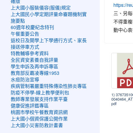
確版
https://r
上大國小服裝儀容(服儀)規定
三、另每
上大國民小學定期評量命審題機制實
不得重複
施要點
60週年校慶紀念特刊
動中心袁筱
午餐重要公告
返校日及開學上下學通行方式、家長
接送停車方式
特教輔導參考資料
全民資安素養自我評量
學生申訴及再申訴專區
教育部反霸凌專線1953
水痘防治宣導
疾病管制署嚴重特殊傳染性肺炎專區
防疫不停學-線上教學便利包
1) 3767351
0040464_A
教師專業發展支持作業平臺
pdf
健康促進評鑑專區
桃園市學校午餐教育資訊網
上大國小個資保護公開作業
上大國小災害防救計畫書