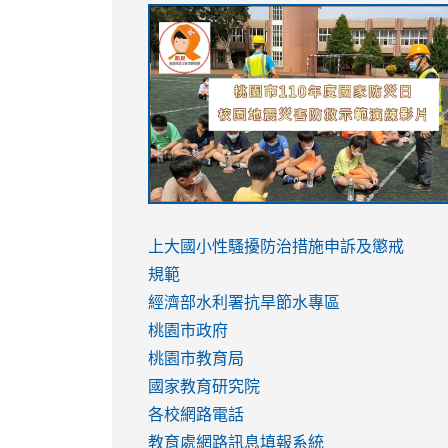
link
link
link
link
to
to
to
to
https://sites.google.com/stes.tyc.ed
https://drive.google.com/file/d/1AXdr
https://youtu.be/jJOMVWY3-
https://drive.google.com/file/d/1AXdr
usp=sharing
8M
usp=sharing
link
link
to
to
link
上大國小性騷擾防治措施
申訴及懲戒
https://www.youtube.com/watch?
https://www.youtube.com/watch?
to
規範
v=hC_gdZndU9s
v=hC_gdZndU9s
https://www.youtube.com/watch?
經濟部水利署抗旱節水專區
v=mfpNykQ0g4M
桃園市政府
桃園市教育局
國家教育研究院
各校網路電話
教育處網路訊息填報系統