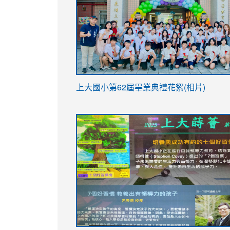
link
上大國小第62屆畢
業典禮花絮(相片)
to
link
link
https://drive.google.com/file/d/1I-
to
to
YfDQppRvyMk686kIw6SBbssEIZ6WnT/vi
https://drive.google.com/file/d/1I-
https://sites.google.com/stes.tyc.ed
usp=sharing
YfDQppRvyMk686kIw6SBbssEIZ6WnT/vi
usp=sharing