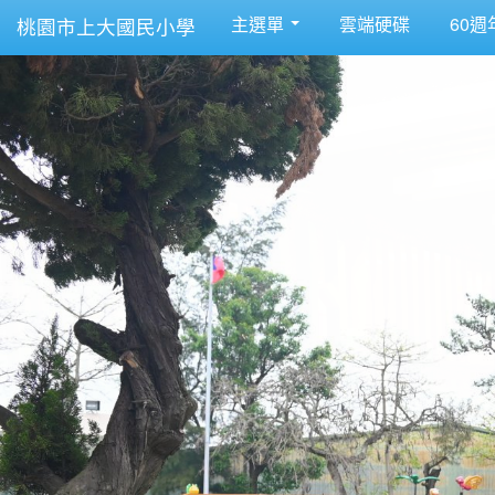
主選單
雲端硬碟
60週
桃園市上大國民小學