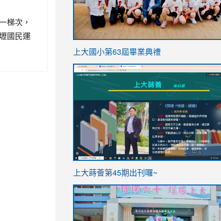
一梯次，
壢國民運
link
上大國小第63屆畢業典禮
to
link
https://sites.google.com/stes.t
to
https://sites.google.com/stes.tyc.ed
ink
link
上大蒔薈第45期出刊囉~
to
to
https://sites.google.com/stes.tyc.ed
https://sites.google.com/stes.t