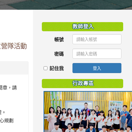
:::
教師登入
帳號
童營隊活動
密碼
記住我
登入
行政專區
簡章，請
理。
心規劃