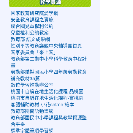
教學資源
國家教育研究院愛學網
安全教育課程之實施
聯合國兒童權利公約
兒童權利公約教案
教育部 語文成果網
性別平等教育議題中央輔導團首頁
客家委員會「來上客」
教育部第二期中小學科學教育中程計
畫
勞動部編製國民小學四年級勞動教育
補充教材35篇
數位學習推動辦公室
桃園市自編在地生活化課程-品桃園
桃園市自編在地生活化課程-賞桃園
客語輔助教材-小花sefaˊeˋ繪本
教育部閩南語動畫網
教育部國民中小學課程與教學資源整
合平臺
標準字體筆順學習網