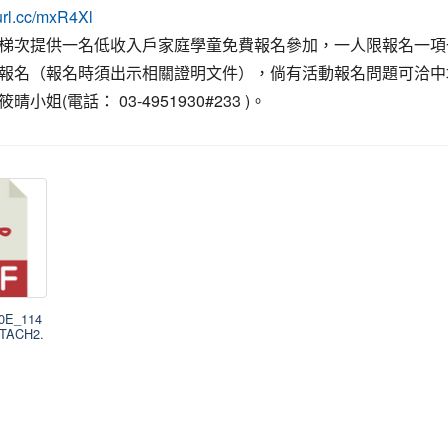
eurl.cc/mxR4Xl
梯次提供一名低收入戶家庭學童免費報名參加，一人限報名一項
報名（報名時須出示相關證明文件），倘有活動報名問題可洽中
晴小姐(電話： 03-4951930#233 )。
00E_114
TTACH2.