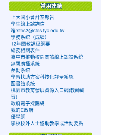
常用連結
上大國小會計室報告
學生線上諮詢信
箱:stes2@stes.tyc.edu.tw
學務系統（成績）
12年國教課程綱要
總務相關表件
臺中市推動校園閱讀線上認證系統
無聲廣播系統
差勤系統
學習扶助方案科技化評量系統
圖書館系統
桃園市教育發展資源入口網(教師研
習)
政府電子採購網
我的E政府
優學網
學校校外人士協助教學或活動要點