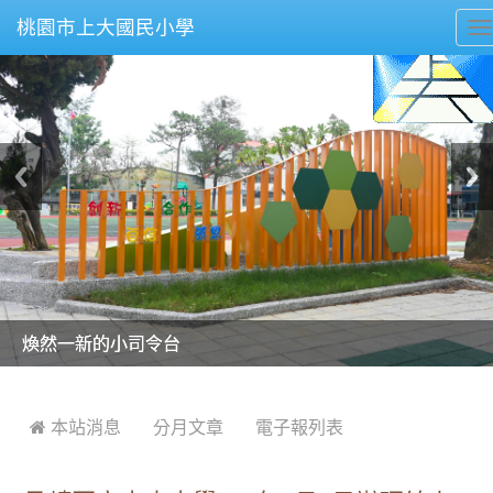
桃園市上大國民小學
T
n
美麗的操場是我們活力的來源
美麗的操場是我們活力的來源
煥然一新的小司令台
煥然一新的小司令台
富含桃園埤塘田園風光意象的中廊
富含桃園埤塘田園風光意象的中廊
嶄新的中庭廣場
嶄新的中庭廣場
水生池生生不息
水生池生生不息
:::
 本站消息
分月文章
電子報列表