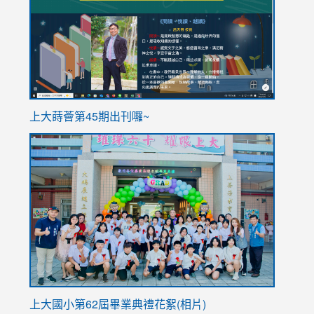
https://sites.google.com/stes.tyc.edu.tw/113school
https
ink
上大蒔薈第45期出刊囉~
to
link
https://sites.google.com/stes.tyc.edu.tw/113school
to
https://
YfDQpp
usp=sha
上大國小第62屆畢
業典禮花絮(相片)