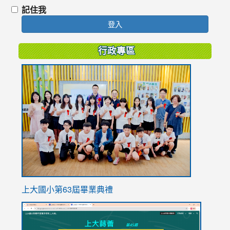
記住我
登入
行政專區
link
to
https://
上大國小第63屆畢業典禮
link
link
to
to