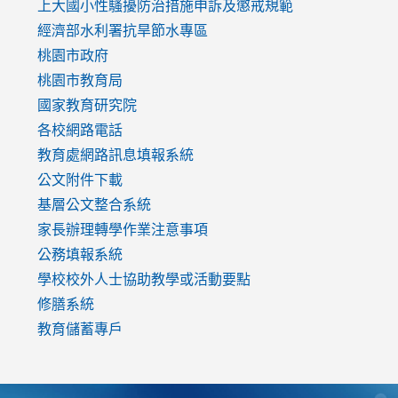
link
上大國小性騷擾防治措施
申訴及懲戒規範
to
經濟部水利署抗旱節水專區
https://www.youtube.com/watch?
桃園市政府
v=mfpNykQ0g4M
桃園市教育局
國家教育研究院
各校網路電話
教育處網路訊息填報系統
公文附件下載
基層公文整合系統
家長辦理轉學作業注意事項
公務填報系統
學校校外人士協助教學或活動要點
修膳系統
教育儲蓄專戶