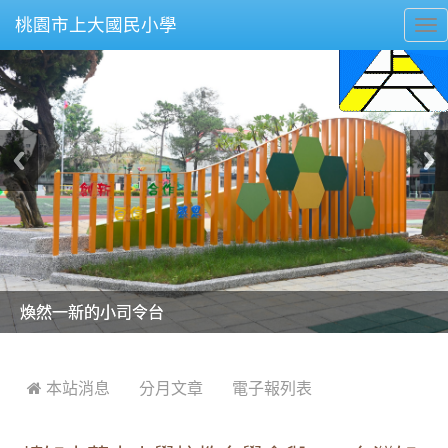
桃園市上大國民小學
To
nav
美麗的操場是我們活力的來源
美麗的操場是我們活力的來源
煥然一新的小司令台
煥然一新的小司令台
富含桃園埤塘田園風光意象的中廊
富含桃園埤塘田園風光意象的中廊
嶄新的中庭廣場
嶄新的中庭廣場
水生池生生不息
水生池生生不息
:::
 本站消息
分月文章
電子報列表