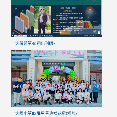
https://sites.google.com/stes.tyc.edu.tw/113school
https
ink
上大蒔薈第45期出刊囉~
to
link
https://sites.google.com/stes.tyc.edu.tw/113school
to
https://
YfDQpp
usp=sha
上大國小第62屆畢
業典禮花絮(相片)