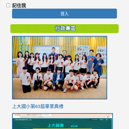
記住我
登入
行政專區
link
to
https://
上大國小第63屆畢業典禮
link
link
to
to