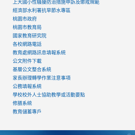
link
上大國小性騷擾防治措施
申訴及懲戒規範
to
經濟部水利署抗旱節水專區
https://www.youtube.com/watch?
桃園市政府
v=mfpNykQ0g4M
桃園市教育局
國家教育研究院
各校網路電話
教育處網路訊息填報系統
公文附件下載
基層公文整合系統
家長辦理轉學作業注意事項
公務填報系統
學校校外人士協助教學或活動要點
修膳系統
教育儲蓄專戶