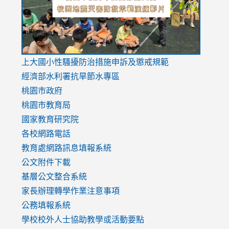
usp=sharing
v=hC_g
v=hC_g
link
上大國小性騷擾防治措施
申訴及懲戒規範
to
經濟部水利署抗旱節水專區
https://www.youtube.com/watch?
桃園市政府
v=mfpNykQ0g4M
桃園市教育局
國家教育研究院
各校網路電話
教育處網路訊息填報系統
公文附件下載
基層公文整合系統
家長辦理轉學作業注意事項
公務填報系統
學校校外人士協助教學或活動要點