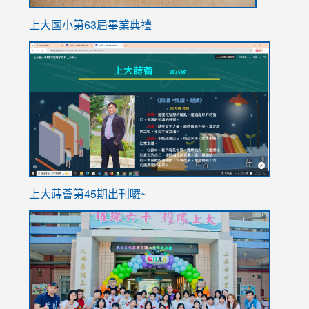
上大國小第63屆畢業典禮
link
link
to
to
https://sites.google.com/stes.tyc.edu.tw/113school
https
ink
上大蒔薈第45期出刊囉~
to
link
https://sites.google.com/stes.tyc.edu.tw/113school
to
https://
YfDQpp
usp=sha