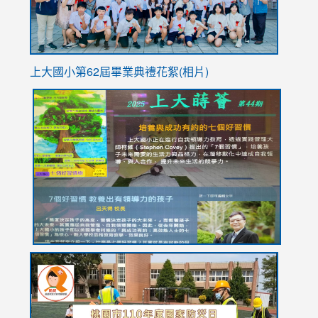
上大國小第62屆畢
業典禮花絮(相片)
link
link
link
link
link
to
to
to
to
to
https://drive.google.com/file/d/1I-
https://sites.google.com/stes.tyc.edu.tw/113school
https:
https:
https:
YfDQppRvyMk686kIw6SBbssEIZ6WnT/view?
usp=sh
8M
usp=sharing
link
link
link
to
to
to
https://drive.google.com/file/d/1AXdrxzgdGrHK7k94y0
https:/
https:/