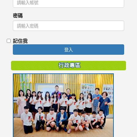
密碼
記住我
登入
行政專區
link
to
https://