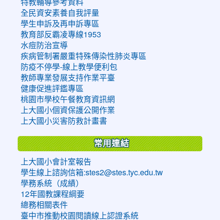
特教輔導參考資料
全民資安素養自我評量
學生申訴及再申訴專區
教育部反霸凌專線1953
水痘防治宣導
疾病管制署嚴重特殊傳染性肺炎專區
防疫不停學-線上教學便利包
教師專業發展支持作業平臺
健康促進評鑑專區
桃園市學校午餐教育資訊網
上大國小個資保護公開作業
上大國小災害防救計畫書
常用連結
上大國小會計室報告
學生線上諮詢信箱:stes2@stes.tyc.edu.tw
學務系統（成績）
12年國教課程綱要
總務相關表件
臺中市推動校園閱讀線上認證系統