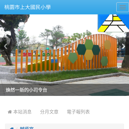
桃園市上大國民小學
To
nav
美麗的操場是我們活力的來源
美麗的操場是我們活力的來源
煥然一新的小司令台
煥然一新的小司令台
富含桃園埤塘田園風光意象的中廊
富含桃園埤塘田園風光意象的中廊
嶄新的中庭廣場
嶄新的中庭廣場
水生池生生不息
水生池生生不息
:::
 本站消息
分月文章
電子報列表

輔導室