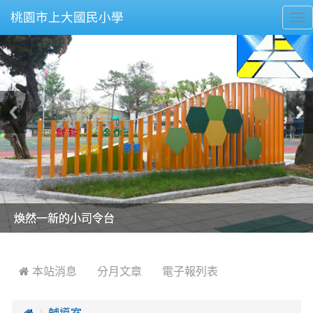
桃園市上大國民小學
To
nav
美麗的操場是我們活力的來源
美麗的操場是我們活力的來源
煥然一新的小司令台
煥然一新的小司令台
富含桃園埤塘田園風光意象的中廊
富含桃園埤塘田園風光意象的中廊
嶄新的中庭廣場
嶄新的中庭廣場
水生池生生不息
水生池生生不息
:::
 本站消息
分月文章
電子報列表

輔導室