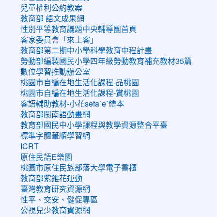
兒童權利公約教案
教育部 語文成果網
性別平等教育議題中央輔導團首頁
客家委員會「來上客」
教育部第二期中小學科學教育中程計畫
勞動部編製國民小學四年級勞動教育補充教材35篇
數位學習推動辦公室
桃園市自編在地生活化課程-品桃園
桃園市自編在地生活化課程-賞桃園
客語輔助教材-小花sefaˊeˋ繪本
教育部閩南語動畫網
教育部國民中小學課程與教學資源整合平臺
標準字體筆順學習網
ICRT
原住民語E樂園
桃園市原住民族部落大學電子書櫃
教育部紫錐花運動
臺灣教育研究資源網
性平、交安、健促專區
公視兒少教育資源網