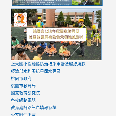
link
link
link
to
to
to
https://drive.google.com/file/d/1AXdrxzgdGrHK7k94y0
https:/
https:/
usp=sharing
v=hC_g
v=hC_g
link
上大國小性騷擾防治措施
申訴及懲戒規範
to
經濟部水利署抗旱節水專區
https://www.youtube.com/watch?
桃園市政府
v=mfpNykQ0g4M
桃園市教育局
國家教育研究院
各校網路電話
教育處網路訊息填報系統
公文附件下載