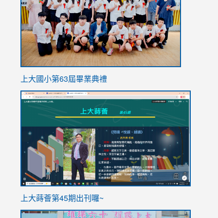
上大國小第63屆畢業典禮
link
link
to
to
https://sites.google.com/stes.tyc.edu.tw/113school
https
ink
上大蒔薈第45期出刊囉~
to
link