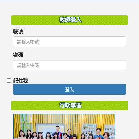
:::
教師登入
帳號
密碼
記住我
登入
行政專區
link
to
https://