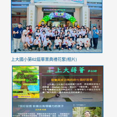
https://sites.google.com/stes.tyc.edu.tw/113school
to
https://
YfDQpp
usp=sha
上大國小第62屆畢
業典禮花絮(相片)
link
link
link
link
link
to
to
to
to
to
https://drive.google.com/file/d/1I-
https://sites.google.com/stes.tyc.edu.tw/113school
https:
https:
https:
YfDQppRvyMk686kIw6SBbssEIZ6WnT/view?
usp=sh
8M
usp=sharing